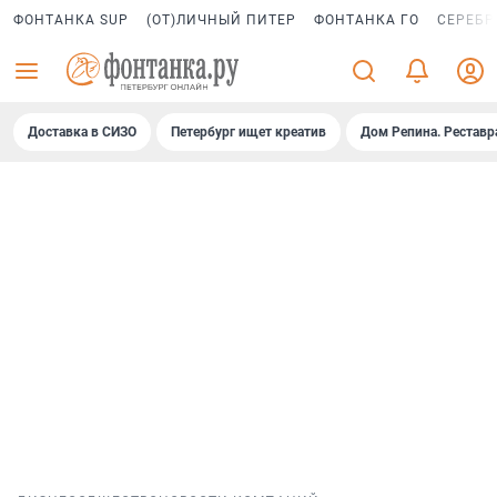
ФОНТАНКА SUP
(ОТ)ЛИЧНЫЙ ПИТЕР
ФОНТАНКА ГО
СЕРЕБР
Доставка в СИЗО
Петербург ищет креатив
Дом Репина. Реставр