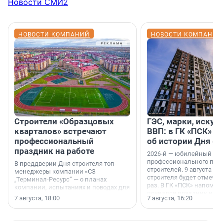
Новости СМИ2
НОВОСТИ КОМПАНИЙ
НОВОСТИ КОМПАНИ
Строители «Образцовых
ГЭС, марки, искус
кварталов» встречают
ВВП: в ГК «ПСК» р
профессиональный
об истории Дня с
праздник на работе
2026-й — юбилейный го
профессионального пр
В преддверии Дня строителя топ-
строителей. 9 августа 2
менеджеры компании «СЗ
строителя будет отмечат
„Терминал-Ресурс“ — о планах
раз. В ГК «ПСК» напомни
компании, испытаниях и поводах для
появился праздник и к
осторожного оптимизма.
7 августа, 18:00
7 августа, 16:20
поменялась роль строит