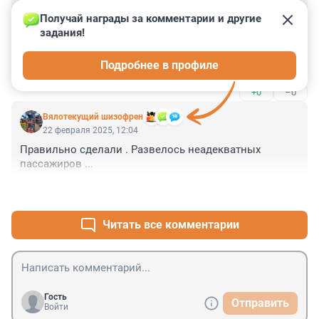
досмотра перепроверяйте все ли на месте и сразу 
Гость
вызывайте полицию и пишите заявление. Полицию 
13 марта 2025, 16:25
Получай награды за комментарии и другие 
не метрополитена, а вызывайте наряд лично.
задания!
А зачем в таком виде в транспорте ездить? Сколько 
раз видела, сидит, сосет из бутылки, на замечания, по 
Подробнее в профиле
поводу грязной одежды и запаха"0", огрызается, 
хамит, что с такими делать?
+0
–0
Вялотекущий шизофрен
22 февраля 2025, 12:04
Правильно сделали . Развелось неадекватных 
пассажиров ...
+0
–1
Читать все комментарии
Гость
Отправить
Войти