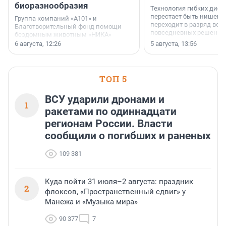
биоразнообразия
Технология гибких дисп
перестает быть нишевы
Группа компаний «А101» и
переходит в разряд вос
Благотворительный фонд помощи
повседневных решений
бездомным животным «НИКА»
заключили соглашение о
6 августа, 12:26
5 августа, 13:56
стратегическом сотрудничестве.
ТОП 5
ВСУ ударили дронами и
1
ракетами по одиннадцати
регионам России. Власти
сообщили о погибших и раненых
109 381
Куда пойти 31 июля–2 августа: праздник
2
флоксов, «Пространственный сдвиг» у
Манежа и «Музыка мира»
90 377
7