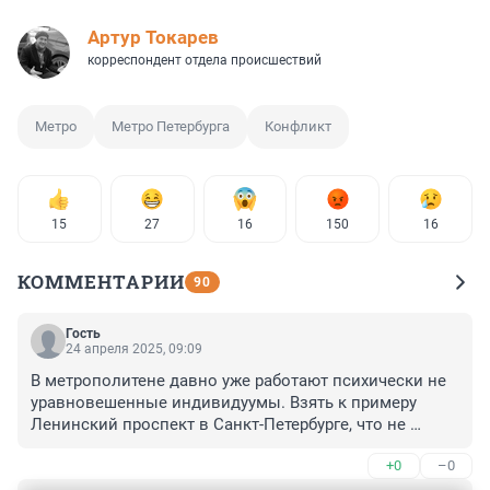
Артур Токарев
корреспондент отдела происшествий
Метро
Метро Петербурга
Конфликт
15
27
16
150
16
КОММЕНТАРИИ
90
Гость
24 апреля 2025, 09:09
В метрополитене давно уже работают психически не 
уравновешенные индивидуумы. Взять к примеру 
Ленинский проспект в Санкт-Петербурге, что не 
сотрудник на входе - то ... Любители шарить в чужих 
+0
–0
сумках и кармана, будьте осторожны, и после 