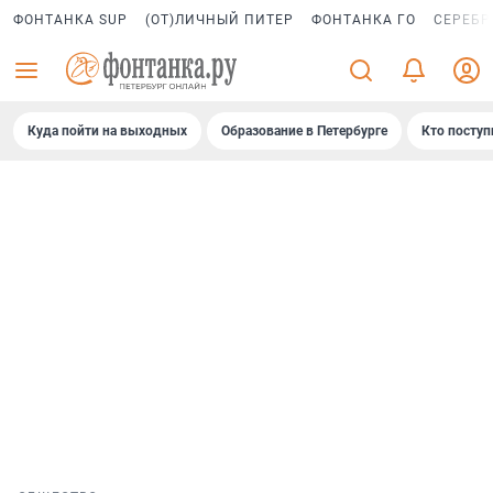
ФОНТАНКА SUP
(ОТ)ЛИЧНЫЙ ПИТЕР
ФОНТАНКА ГО
СЕРЕБР
Куда пойти на выходных
Образование в Петербурге
Кто поступ