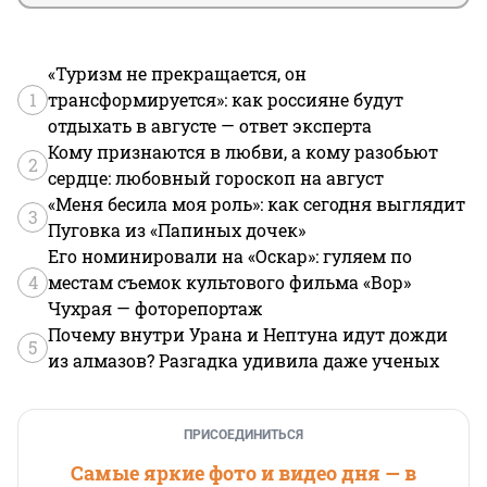
«Туризм не прекращается, он
1
трансформируется»: как россияне будут
отдыхать в августе — ответ эксперта
Кому признаются в любви, а кому разобьют
2
сердце: любовный гороскоп на август
«Меня бесила моя роль»: как сегодня выглядит
3
Пуговка из «Папиных дочек»
Его номинировали на «Оскар»: гуляем по
4
местам съемок культового фильма «Вор»
Чухрая — фоторепортаж
Почему внутри Урана и Нептуна идут дожди
5
из алмазов? Разгадка удивила даже ученых
ПРИСОЕДИНИТЬСЯ
Самые яркие фото и видео дня — в