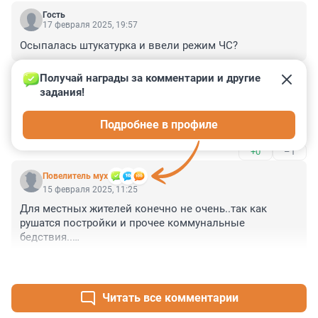
Гость
17 февраля 2025, 19:57
Осыпалась штукатурка и ввели режим ЧС?
+0
–0
Получай награды за комментарии и другие 
задания!
Гость
15 февраля 2025, 13:47
Подробнее в профиле
А вот при навальнам такого бы не было!
+0
–1
Повелитель мух
15 февраля 2025, 11:25
Для местных жителей конечно не очень..так как 
рушатся постройки и прочее коммунальные 
бедствия..

А так по земляресениям если понимать когда 
+0
–0
произойдет можно экскурсии проводить..просто 
ходить по земле когда она трясется вся ..мне каЭтся 
это бесценно ..точно так же как гроза и ураган..или 
Читать все комментарии
там извержение вулкана..это круто..тчк