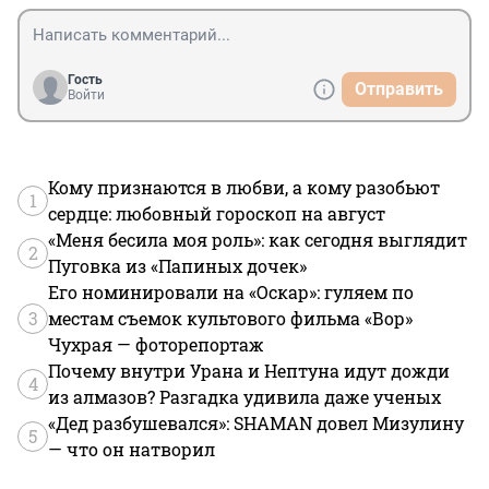
Гость
Отправить
Войти
Кому признаются в любви, а кому разобьют
1
сердце: любовный гороскоп на август
«Меня бесила моя роль»: как сегодня выглядит
2
Пуговка из «Папиных дочек»
Его номинировали на «Оскар»: гуляем по
3
местам съемок культового фильма «Вор»
Чухрая — фоторепортаж
Почему внутри Урана и Нептуна идут дожди
4
из алмазов? Разгадка удивила даже ученых
«Дед разбушевался»: SHAMAN довел Мизулину
5
— что он натворил