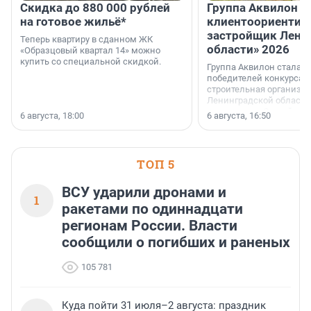
Скидка до 880 000 рублей
Группа Аквилон 
на готовое жильё*
клиентоориентир
застройщик Лени
Теперь квартиру в сданном ЖК
области» 2026
«Образцовый квартал 14» можно
купить со специальной скидкой.
Группа Аквилон стала 
победителей конкурса 
строительная организа
Ленинградской области 
номинации «Самый
6 августа, 18:00
6 августа, 16:50
клиентоориентированн
застройщик Ленинград
области».
ТОП 5
ВСУ ударили дронами и
1
ракетами по одиннадцати
регионам России. Власти
сообщили о погибших и раненых
105 781
Куда пойти 31 июля–2 августа: праздник