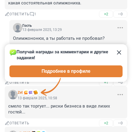
какая состоятельная олимжониха.
+2
–0
ОТВЕТИТЬ
1
Гость
13 февраля 2025, 13:29
Олимжононюх, а ты работать не пробовал?
+0
–0
ОТВЕТИТЬ
Получай награды за комментарии и другие 
задания!
Гость
13 февраля 2025, 11:11
Подробнее в профиле
Ну ничего страшного!
+1
–0
ОТВЕТИТЬ
Zet
13 февраля 2025, 10:58
смело так торгует... риски бизнеса в виде лихих 
гостей...
+2
–0
ОТВЕТИТЬ