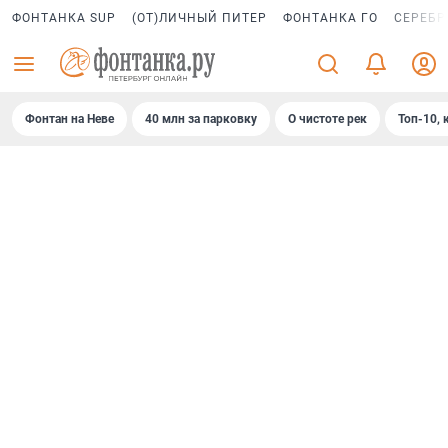
ФОНТАНКА SUP
(ОТ)ЛИЧНЫЙ ПИТЕР
ФОНТАНКА ГО
СЕРЕБР
Фонтан на Неве
40 млн за парковку
О чистоте рек
Топ-10, 