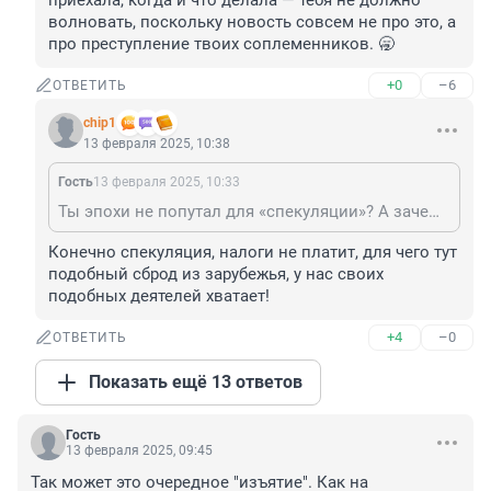
приехала, когда и что делала — тебя не должно 
волновать, поскольку новость совсем не про это, а 
про преступление твоих соплеменников. 🥱
+0
–6
ОТВЕТИТЬ
chip1
13 февраля 2025, 10:38
Гость
13 февраля 2025, 10:33
Ты эпохи не попутал для «спекуляции»? А зачем приехала, когда и что делала — тебя не должно волновать, поскольку новость совсем не про это, а про преступление твоих соплеменников. 🥱
Конечно спекуляция, налоги не платит, для чего тут 
подобный сброд из зарубежья, у нас своих 
подобных деятелей хватает!
+4
–0
ОТВЕТИТЬ
Показать ещё 13 ответов
Гость
13 февраля 2025, 09:45
Так может это очередное "изъятие". Как на 