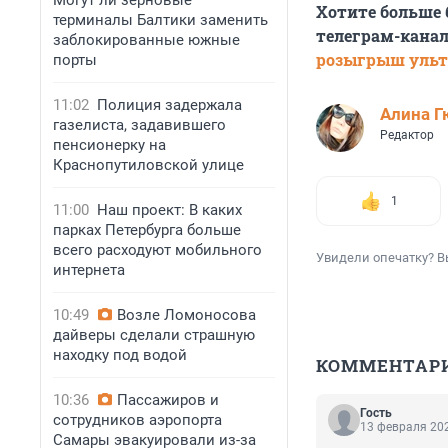
Могут ли зерновые
Хотите больше
терминалы Балтики заменить
телеграм-канал
заблокированные южные
розыгрыш ульт
порты
11:02
Полиция задержала
Алина Г
газелиста, задавившего
Редактор
пенсионерку на
Краснопутиловской улице
1
11:00
Наш проект: В каких
парках Петербурга больше
всего расходуют мобильного
Увидели опечатку? В
интернета
10:49
Возле Ломоносова
дайверы сделали страшную
находку под водой
КОММЕНТАР
10:36
Пассажиров и
Гость
сотрудников аэропорта
13 февраля 202
Самары эвакуировали из-за