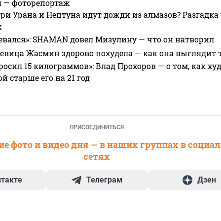
я — фоторепортаж
ри Урана и Нептуна идут дожди из алмазов? Разгадка
х
евался»: SHAMAN довел Мизулину — что он натворил
 певица Жасмин здорово похудела — как она выглядит 
росил 15 килограммов»: Влад Прохоров — о том, как худе
 старше его на 21 год
ПРИСОЕДИНИТЬСЯ
е фото и видео дня — в наших группах в социа
сетях
нтакте
Телеграм
Дзен