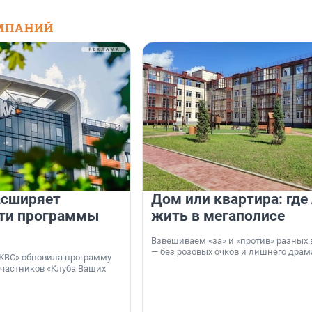
МПАНИЙ
асширяет
Дом или квартира: где
ти программы
жить в мегаполисе
Взвешиваем «за» и «против» разных 
— без розовых очков и лишнего драм
КВС» обновила программу
участников «Клуба Ваших