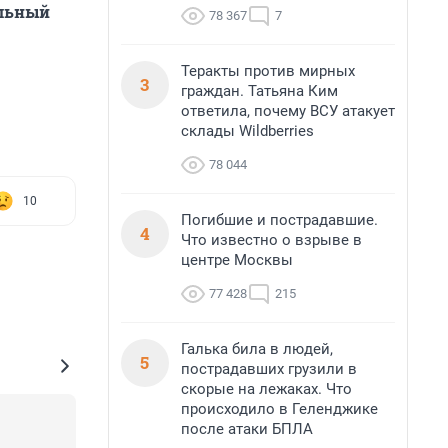
альный
78 367
7
Теракты против мирных
3
граждан. Татьяна Ким
ответила, почему ВСУ атакует
склады Wildberries
78 044
10
Погибшие и пострадавшие.
4
Что известно о взрыве в
центре Москвы
77 428
215
Галька била в людей,
5
пострадавших грузили в
скорые на лежаках. Что
происходило в Геленджике
после атаки БПЛА