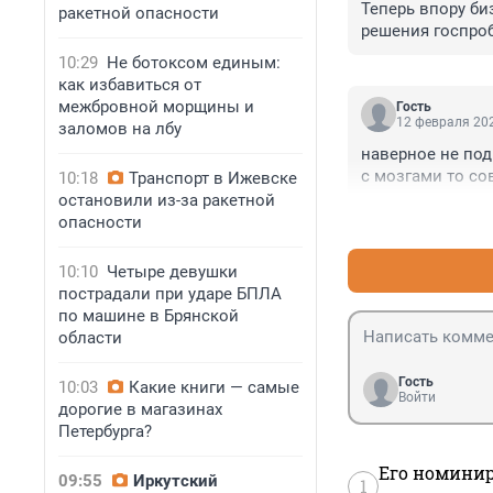
Теперь впору би
ракетной опасности
решения госпроб
10:29
Не ботоксом единым:
как избавиться от
межбровной морщины и
Гость
12 февраля 202
заломов на лбу
наверное не под 
с мозгами то со
10:18
Транспорт в Ижевске
остановили из-за ракетной
опасности
10:10
Четыре девушки
пострадали при ударе БПЛА
по машине в Брянской
области
Гость
10:03
Какие книги — самые
Войти
дорогие в магазинах
Петербурга?
Его номинир
09:55
Иркутский
1