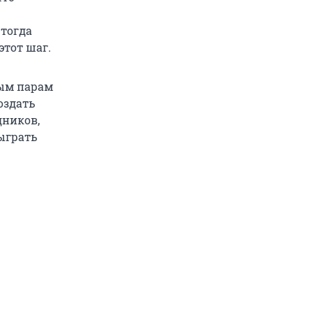
 тогда
этот шаг.
дым парам
оздать
дников,
сыграть