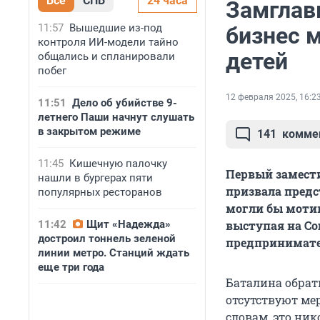
Все
СПБ
24 часа
Замглав
11:57
Вышедшие из-под
бизнес 
контроля ИИ-модели тайно
детей
общались и спланировали
побег
12 февраля 2025, 16:2
11:51
Дело об убийстве 9-
летнего Паши начнут слушать
в закрытом режиме
141
комме
11:45
Кишечную палочку
Первый замест
нашли в бургерах пяти
призвала предс
популярных ресторанов
могли бы мотив
11:42
Щит «Надежда»
выступая на С
достроил тоннель зеленой
предпринимател
линии метро. Станций ждать
еще три года
Баталина обрат
отсутствуют ме
словам, это ни