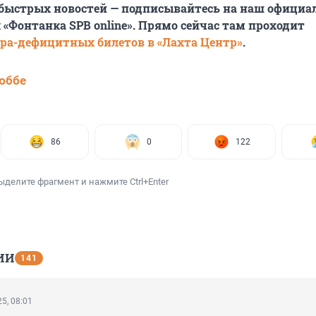
 быстрых новостей — подписывайтесь на наш офици
 «Фонтанка SPB online». Прямо сейчас там проходит
ра-дефицитных билетов в «Лахта Центр»
.
юббе
86
0
122
ыделите фрагмент и нажмите Ctrl+Enter
ИИ
141
5, 08:01