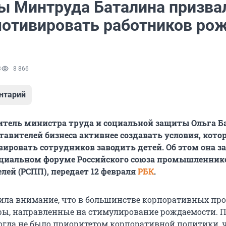
ы Минтруда Баталина призва
мотивировать работников ро
3
8 866
нтарий
итель министра труда и социальной защиты Ольга Б
тавителей бизнеса активнее создавать условия, кото
ировать сотрудников заводить детей. Об этом она за
оциальном форуме Российского союза промышленник
ей (РСПП), передает 12 февраля
РБК
.
ила внимание, что в большинстве корпоративных пр
ры, направленные на стимулирование рождаемости. П
когда не было приоритетом корпоративной политики, 