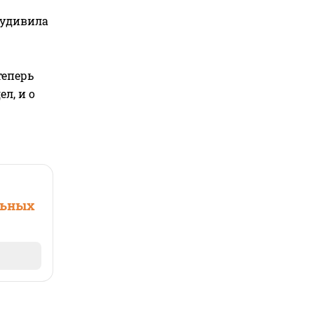
 удивила
теперь
л, и о
льных