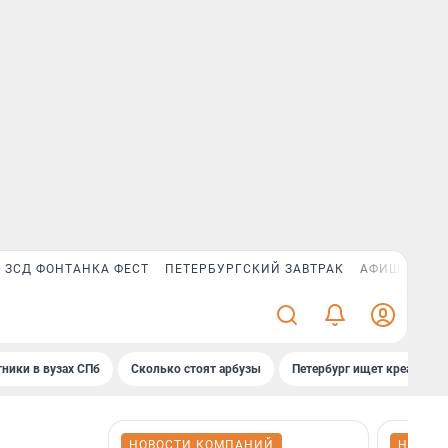
ЗСД ФОНТАНКА ФЕСТ
ПЕТЕРБУРГСКИЙ ЗАВТРАК
АФИША PLUS
ники в вузах СПб
Сколько стоят арбузы
Петербург ищет креатив
НОВОСТИ КОМПАНИЙ
НОВОС