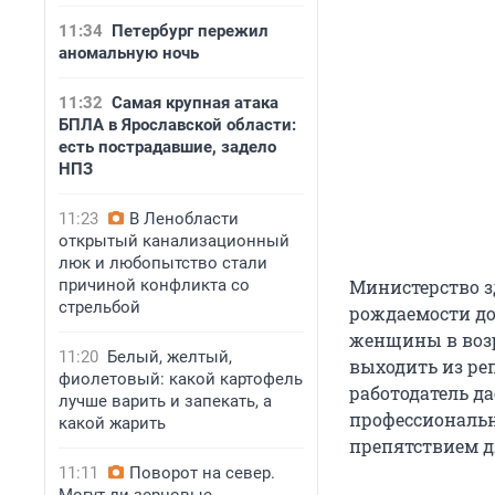
11:34
Петербург пережил
аномальную ночь
11:32
Самая крупная атака
БПЛА в Ярославской области:
есть пострадавшие, задело
НПЗ
11:23
В Ленобласти
открытый канализационный
люк и любопытство стали
причиной конфликта со
Министерство з
стрельбой
рождаемости д
женщины в возр
11:20
Белый, желтый,
выходить из реп
фиолетовый: какой картофель
работодатель д
лучше варить и запекать, а
профессиональн
какой жарить
препятствием д
11:11
Поворот на север.