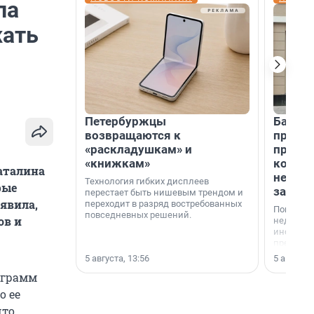
ла
жать
Петербуржцы
Банк К
возвращаются к
програ
«раскладушкам» и
приоб
«книжкам»
комме
аталина
недви
Технология гибких дисплеев
рые
застр
перестает быть нишевым трендом и
явила,
переходит в разряд востребованных
Покупка 
повседневных решений.
ов и
недвижи
инструме
предприн
офис, ск
5 августа, 13:56
5 августа,
или гото
ограмм
успех сд
выбора о
о ее
финанси
что