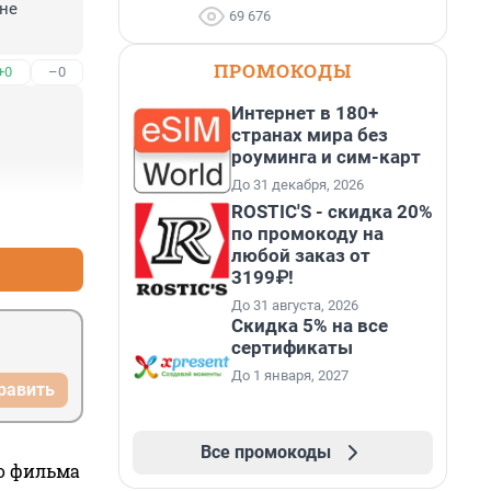
не 
69 676
ПРОМОКОДЫ
+0
–0
Интернет в 180+
странах мира без
роуминга и сим-карт
До 31 декабря, 2026
ROSTIC'S - скидка 20%
+2
–0
по промокоду на
любой заказ от
3199₽!
До 31 августа, 2026
Скидка 5% на все
сертификаты
До 1 января, 2027
равить
Все промокоды
го фильма