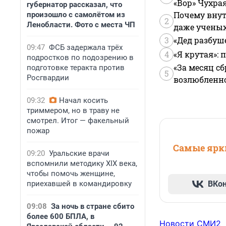
«Вор» Чухра
губернатор рассказал, что
Почему внут
произошло с самолётом из
2
Ленобласти. Фото с места ЧП
даже учены
3
«Дед разбуш
09:47
ФСБ задержала трёх
4
«Я крутая»:
подростков по подозрению в
«За месяц сб
подготовке теракта против
5
Росгвардии
возлюбленной
09:32
Начал косить
триммером, но в траву не
смотрел. Итог — факельный
пожар
Самые ярки
09:20
Уральские врачи
вспомнили методику XIX века,
чтобы помочь женщине,
приехавшей в командировку
ВКо
09:08
За ночь в стране сбито
более 600 БПЛА, в
Новости СМИ2