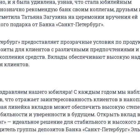
о, и я была удивлена, узнав, что стала юбилейным
нозначно рекомендую банк своим коллегам, друзьям 
тметила Татьяна Загузина на церемонии вручения ей
го подарка от Банка «Санкт-Петербург».
тербург» предоставляет прозрачные условия по проду
озиты для клиентов с различными предпочтениями и
копления средств. Вклады обеспечивают высокую на
я клиентов.
оздравляем нашего юбиляра! С каждым годом мы наб
в, что отражает заинтересованность клиентов в накоп
ая линейка вкладов может обеспечить высокую степ
абильности и уверенности в будущем. Открыть вклад 
г» — идеальное решение для стабильного и высокого д
дитель группы депозитов Банка «Санкт-Петербург» Эл