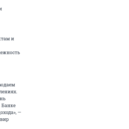
и
ктам и
дежность
людаем
лениях.
ень
в Банке
охода», —
ьвир