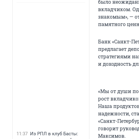
было неожиданн
вкладчиком. Од
знакомым», — о
памятного ценно
Банк «Санкт-Пе
предлагает деп
стратегиями на
и доходность дл
«Мы от души п
рост вкладчико
Наша продуктов
надежности, ст
«Санкт-Петербур
говорит руково
11:37
Из РПЛ в клуб Басты:
Максимов.