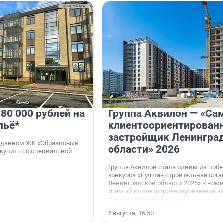
80 000 рублей на
Группа Аквилон — «Са
льё*
клиентоориентирован
застройщик Ленингра
 сданном ЖК «Образцовый
области» 2026
 купить со специальной
Группа Аквилон стала одним из поб
конкурса «Лучшая строительная орг
Ленинградской области 2026» в ном
«Самый клиентоориентированный з
Ленинградской области».
6 августа, 16:50