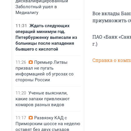
дисквалифицированный
Заболотный ушел в
Медиалигу
Все вклады Бан
приумножить с
11:31
Ждать следующих
операций минимум год.
ПАО «Банк «Санк
Петербурженку выписали из
больницы после нападения
г.)
бывшего с кислотой
Справка о комп
11:26
Премьер Литвы
призвал не пугать
информацией об угрозах со
стороны России
11:20
Ученые выяснили,
какие запахи привлекают
комаров разных видов
11:17
Развязку КАД с
Приморским шоссе на неделю
оставят без двух съездов