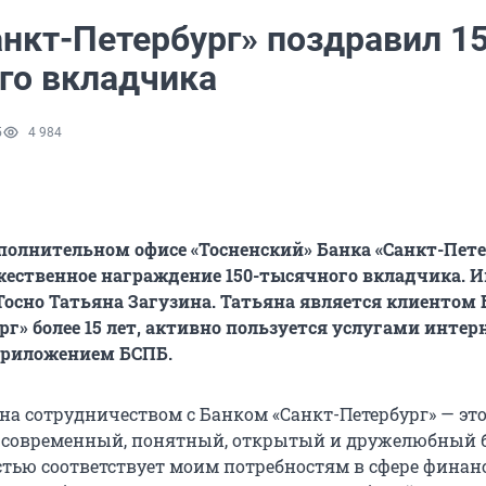
анкт-Петербург» поздравил 15
го вкладчика
5
4 984
ополнительном офисе «Тосненский» Банка «Санкт-Пет
жественное награждение 150-тысячного вкладчика. И
Тосно Татьяна Загузина. Татьяна является клиентом 
рг» более 15 лет, активно пользуется услугами интер
риложением БСПБ.
ьна сотрудничеством с Банком «Санкт-Петербург» — эт
 современный, понятный, открытый и дружелюбный б
тью соответствует моим потребностям в сфере финанс