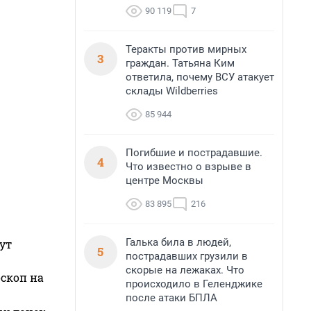
90 119
7
Теракты против мирных
3
граждан. Татьяна Ким
ответила, почему ВСУ атакует
склады Wildberries
85 944
Погибшие и пострадавшие.
4
Что известно о взрыве в
центре Москвы
83 895
216
Галька била в людей,
ут
5
пострадавших грузили в
скорые на лежаках. Что
оскоп на
происходило в Геленджике
после атаки БПЛА