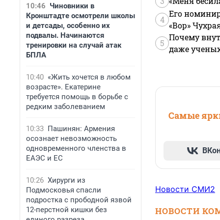
3
«Меня бесил
10:46
Чиновники в
Его номинир
Кронштадте осмотрели школы
4
«Вор» Чухра
и детсады, особенно их
подвалы. Начинаются
Почему внут
5
тренировки на случай атак
даже учены
БПЛА
10:40
«Жить хочется в любом
возрасте». Екатерине
требуется помощь в борьбе с
редким заболеванием
Самые ярки
10:33
Пашинян: Армения
осознает невозможность
одновременного членства в
ВКо
ЕАЭС и ЕС
10:26
Хирурги из
Новости СМИ2
Подмосковья спасли
подростка с прободной язвой
12-перстной кишки без
НОВОСТИ КО
единого разреза