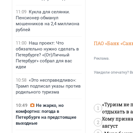
11:09
Кукла для селянки.
Пенсионер обманул
мошенников на 2,4 миллиона
рублей
ПАО «Банк «Сан
11:00
Наш проект: Что
обязательно нужно сделать в
Петербурге? «(От)Личный
Реклама.
Петербург» собрал для вас
идеи
Увидели опечатку? В
10:58
«Это несправедливо»:
Трамп подписал указы против
родильного туризма
«Туризм не 
10:49
Не жарко, но
1
отдыхать в а
комфортно: погода в
Петербурге на предстоящие
Кому призна
2
выходные
август