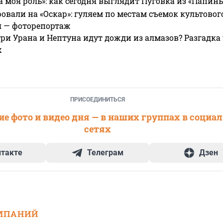
а моя роль»: как сегодня выглядит Пуговка из «Папин
овали на «Оскар»: гуляем по местам съемок культово
я — фоторепортаж
ри Урана и Нептуна идут дожди из алмазов? Разгадка
х
ПРИСОЕДИНИТЬСЯ
е фото и видео дня — в наших группах в социа
сетях
нтакте
Телеграм
Дзен
МПАНИЙ