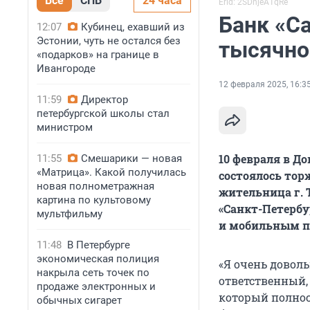
Все
СПБ
24 часа
Erid: 2SDnjeA1qRe
Банк «С
12:07
Кубинец, ехавший из
Эстонии, чуть не остался без
тысячно
«подарков» на границе в
Ивангороде
12 февраля 2025, 16:3
11:59
Директор
петербургской школы стал
министром
10 февраля в Д
11:55
Смешарики — новая
«Матрица». Какой получилась
состоялось тор
новая полнометражная
жительница г. 
картина по культовому
«Санкт-Петербу
мультфильму
и мобильным п
11:48
В Петербурге
экономическая полиция
«Я очень довол
накрыла сеть точек по
ответственный,
продаже электронных и
который полнос
обычных сигарет