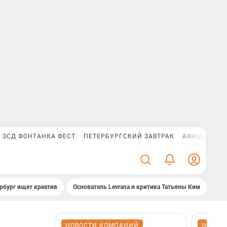
ЗСД ФОНТАНКА ФЕСТ
ПЕТЕРБУРГСКИЙ ЗАВТРАК
АФИША PLUS
рбург ищет креатив
Основатель Levrana и критика Татьяны Ким
Зач
НОВОСТИ КОМПАНИЙ
НОВОС