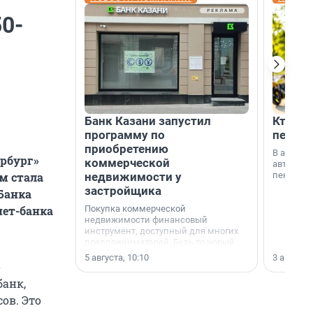
0-
Банк Казани запустил
Кто по
программу по
пенсии
приобретению
В август
ербург»
коммерческой
автомати
недвижимости у
пенсии.
м стала
застройщика
Банка
Покупка коммерческой
нет-банка
недвижимости финансовый
инструмент, доступный для многих
предпринимателей. Будь то новый
офис, склад, торговое помещение
5 августа, 10:10
3 августа,
или готовый арендный бизнес —
о
успех сделки зависит от правильного
анк,
выбора объекта и грамотного
финансирования.
ов. Это