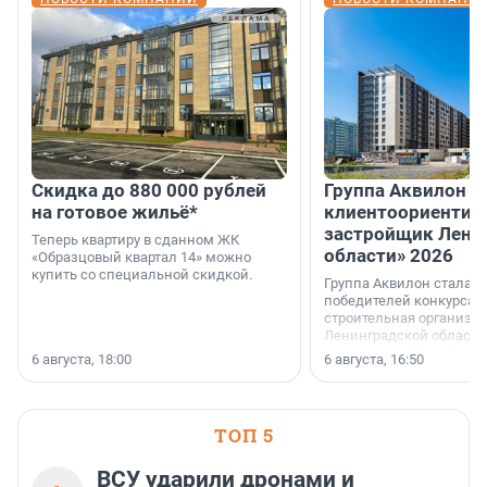
Скидка до 880 000 рублей
Группа Аквилон 
на готовое жильё*
клиентоориентир
застройщик Лени
Теперь квартиру в сданном ЖК
области» 2026
«Образцовый квартал 14» можно
купить со специальной скидкой.
Группа Аквилон стала 
победителей конкурса 
строительная организа
Ленинградской области 
номинации «Самый
6 августа, 18:00
6 августа, 16:50
клиентоориентированн
застройщик Ленинград
области».
ТОП 5
ВСУ ударили дронами и