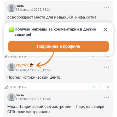
Гость
12 февраля 2025, 13:24
освобождают места для новых ЖК, инфа сотка
+0
–0
ОТВЕТИТЬ
Получай награды за комментарии и другие 
задания!
Гость
12 февраля 2025, 13:08
Подробнее в профиле
беглов и прихвостни, вы что творите?!
+1
–0
ОТВЕТИТЬ
RR_1978
12 февраля 2025, 12:55
Пропал исторический центр.
+1
–0
ОТВЕТИТЬ
Гость
12 февраля 2025, 12:45
Мда... Таврический сад застроили... Парк на севере 
СПб тоже застраивают