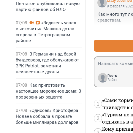
Crazy cucumber
Пентагон опубликовал новую
9 февраля 2025
партию файлов об НЛО
Как много тут л
средствам.
07/08
«Водитель успел
выскочить». Машина дотла
сгорела в Петроградском
районе
07/08
В Германии над базой
бундесвера, где обслуживают
ЗРК Patriot, заметили
неизвестные дроны
Гость
Войти
07/08
Как приготовить
настоящее мороженое дома: 3
проверенных рецепта
«Сами корми
1
приводят к 
07/08
«Одиссея» Кристофера
«Туризм не 
Нолана собрала в прокате
2
отдыхать в а
больше миллиарда долларов
Кому призна
3