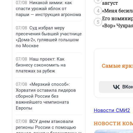
август
07/08
Никакой химии: как
спасти урожай яблок от
4
«Меня бесил
парши — инструкция агронома
Его номинир
5
«Вор» Чухра
07/08
Суд избрал меру
пресечения бывшей участнице
«Дома-2», гулявшей голышом
по Москве
07/08
Наш проект: Как
Самые ярки
бизнесу сэкономить на
платежах за рубеж
07/08
«Мерзкий способ»:
ВКо
Хорватия оставила лидеров
сборной России без
важнейшего чемпионата
Европы
Новости СМИ2
07/08
ВСУ днем атаковали
НОВОСТИ КО
регионы России с помощью