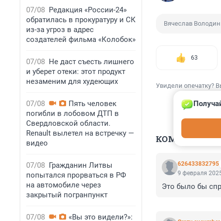
07/08
Редакция «России-24»
обратилась в прокуратуру и СК
Вячеслав Володин
из-за угроз в адрес
создателей фильма «Колобок»
63
07/08
Не даст съесть лишнего
и уберет отеки: этот продукт
незаменим для худеющих
Увидели опечатку? В
07/08
Пять человек
Получай
погибли в лобовом ДТП в
Свердловской области.
Renault вылетел на встречку —
КОММЕНТАР
видео
626433832795
07/08
Гражданин Литвы
9 февраля 2025
попытался прорваться в РФ
на автомобиле через
Это было бы спр
закрытый погранпункт
07/08
«Вы это видели?»: