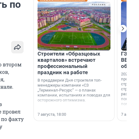
ть по
Строители «Образцовых
ГЭС, м
кварталов» встречают
ВВП: в
о втором
профессиональный
об ист
ков,
праздник на работе
2026-й —
я,
професси
В преддверии Дня строителя топ-
строителе
менеджеры компании «СЗ
нале.
строителя
„Терминал-Ресурс“ — о планах
раз. В ГК
компании, испытаниях и поводах для
появился
осторожного оптимизма.
з
поменяла
е провел
7 августа, 18:00
7 августа,
 по факту
у