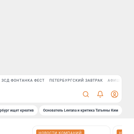
ЗСД ФОНТАНКА ФЕСТ
ПЕТЕРБУРГСКИЙ ЗАВТРАК
АФИША PLUS
рбург ищет креатив
Основатель Levrana и критика Татьяны Ким
Зач
НОВОСТИ КОМПАНИЙ
НОВОС