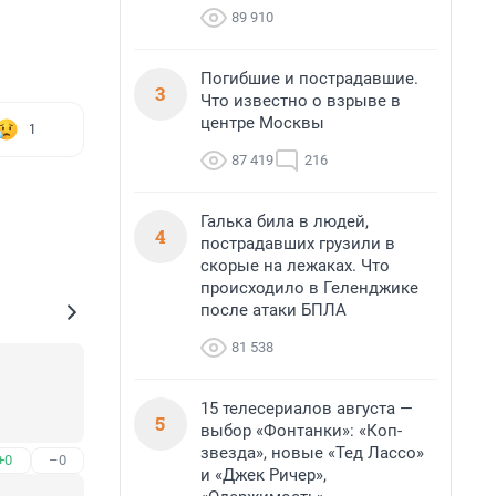
89 910
Погибшие и пострадавшие.
3
Что известно о взрыве в
центре Москвы
1
87 419
216
Галька била в людей,
4
пострадавших грузили в
скорые на лежаках. Что
происходило в Геленджике
после атаки БПЛА
81 538
15 телесериалов августа —
5
выбор «Фонтанки»: «Коп-
звезда», новые «Тед Лассо»
+0
–0
и «Джек Ричер»,