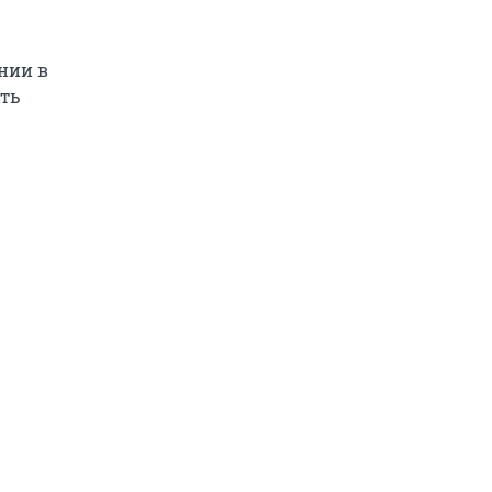
нии в
ть