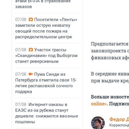
атаки БПЛА в страхование
заказов
07/08
Посетители «Ленты»
заметили острую нехватку
овощей после пожара на
распределительном центре
Предполагается
07/08
Участок трассы
законопроекта с
«Скандинавия» под Выборгом
финансовых аф
станет реверсивным
В середине янв
07/08
Пума Синди из
Петербурга отметила свое 15-
при выдаче кре
летие распаковкой сочного
подарка
Больше новост
online»
. Подпис
07/08
Интернет-заказы в
ЕАЭС из-за рубежа станут
дешевле: снижаются ввозные
Федор 
пошлины
Корреспонд