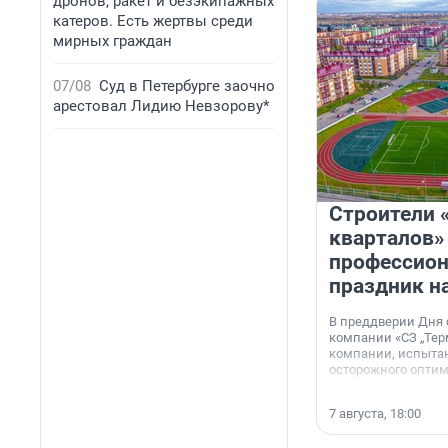
дронов, ракет и безэкипажных
катеров. Есть жертвы среди
мирных граждан
07/08
Суд в Петербурге заочно
арестовал Лидию Невзорову*
Строители 
кварталов»
профессио
праздник н
В преддверии Дня
компании «СЗ „Тер
компании, испытан
осторожного опти
7 августа, 18:00