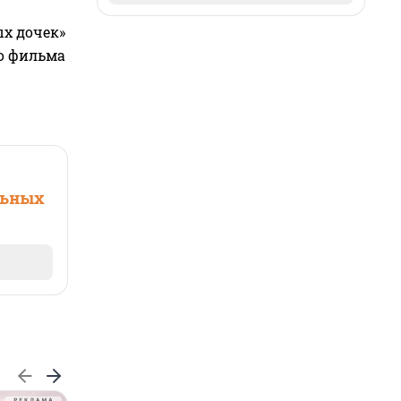
ых дочек»
го фильма
льных