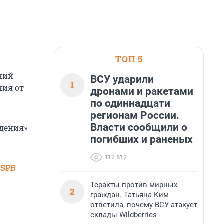
ТОП 5
ний
ВСУ ударили
1
ния от
дронами и ракетами
по одиннадцати
регионам России.
Власти сообщили о
ждения»
погибших и раненых
112 812
 SPB
Теракты против мирных
2
граждан. Татьяна Ким
ответила, почему ВСУ атакует
склады Wildberries