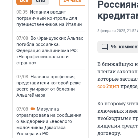
Все
СПБ
24 часа
Россиян
00:35
Испания вводит
кредита
пограничный контроль для
путешественников из Италии
8 февраля 2025, 21:52
07/08
Во Французских Альпах
погибла россиянка.
95
коммен
Федерация альпинизма РФ:
«Непрофессионально и
странно»
В ближайшую не
чтении законоп
07/08
Названа профессия,
которые заставл
представители которой реже
сообщил
предсе
всего умирают от болезни
Альцгеймера
Ко второму чте
07/08
Мизулина
ключевых измен
отреагировала на сообщения
необходимые пр
о выдворении «веселого
хищения средст
молочника» Джастаса
договору.
Уолкера из РФ