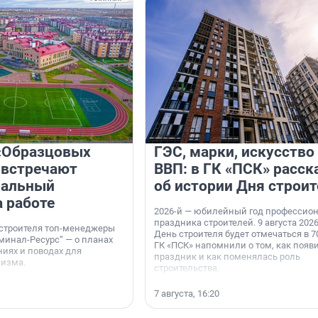
«Образцовых
ГЭС, марки, искусство
 встречают
ВВП: в ГК «ПСК» расск
нальный
об истории Дня строит
а работе
2026-й — юбилейный год профессио
праздника строителей. 9 августа 2026
 строителя топ-менеджеры
День строителя будет отмечаться в 70
минал-Ресурс“ — о планах
ГК «ПСК» напомнили о том, как появ
иях и поводах для
праздник и как поменялась роль
мизма.
строительства.
7 августа, 16:20