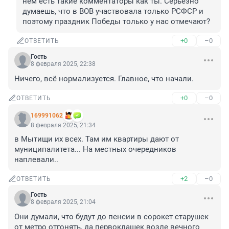
нём есть такие комментаторы как ты. Серьёзно 
думаешь, что в ВОВ участвовала только РСФСР и 
поэтому праздник Победы только у нас отмечают?
+0
–0
ОТВЕТИТЬ
Гость
8 февраля 2025, 22:38
Ничего, всё нормализуется. Главное, что начали.
+0
–0
ОТВЕТИТЬ
169991062
8 февраля 2025, 21:34
в Мытищи их всех. Там им квартиры дают от 
муниципалитета... На местных очередников 
наплевали..
+2
–0
ОТВЕТИТЬ
Гость
8 февраля 2025, 21:04
Они думали, что будут до пенсии в сорокет старушек 
от метро отгонять, да первоклашек возле вечного 