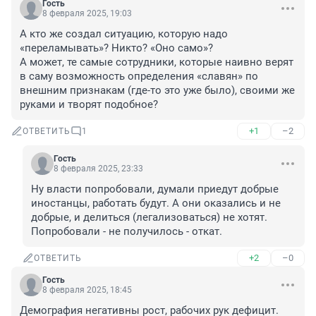
Гость
8 февраля 2025, 19:03
А кто же создал ситуацию, которую надо 
«переламывать»? Никто? «Оно само»?

А может, те самые сотрудники, которые наивно верят 
в саму возможность определения «славян» по 
внешним признакам (где-то это уже было), своими же 
руками и творят подобное?
+1
–2
ОТВЕТИТЬ
1
Гость
8 февраля 2025, 23:33
Ну власти попробовали, думали приедут добрые 
иностанцы, работать будут. А они оказались и не 
добрые, и делиться (легализоваться) не хотят.

Попробовали - не получилось - откат.
+2
–0
ОТВЕТИТЬ
Гость
8 февраля 2025, 18:45
Демография негативны рост, рабочих рук дефицит. 