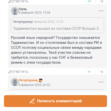
+7
–0
ОТВЕТИТЬ
Гость
8 февраля 2025, 19:38
Пeтербуржец
8 февраля 2025, 19:29
Тоджикистон вышел из состава СССР больше 30 лет назад, уже выросло два поколения, которые родились не в СССР. Какая колонизация к чертякам? ;) Вы уже давно независимы, и ваши проблемы от вас самих. Решайте их без нашего участия :-Р
Русский язык неродной? Государство называется 
Таджикистан. И он столетиями был в составе РИ и 
СССР, поэтому социальные связи между народами 
давно установлены. Твоё участие совсем не 
требуется, поскольку у нас СНГ и безвизовый 
режим с этим государством.
+1
–6
ОТВЕТИТЬ
Пeтербуржец
8 февраля 2025, 20:32
Гость
8 февраля 2025, 19:38
Русский язык неродной? Государство называется Таджикистан. И он столетиями был в составе РИ и СССР, поэтому социальные связи между народами давно установлены. Твоё участие совсем не требуется, поскольку у нас СНГ и безвизовый режим с этим государством.
Написать комментарий
Сегодня безвизовый, завтра достойные граждане 