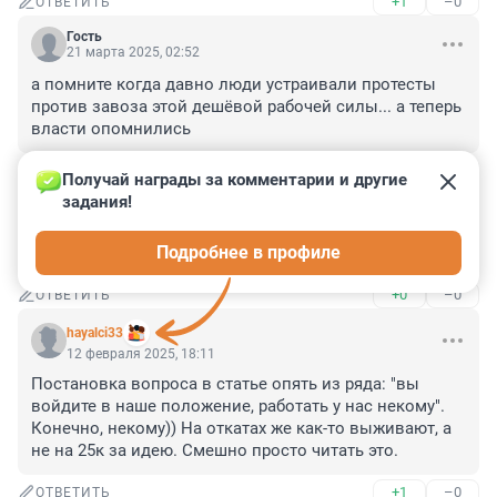
+1
–0
ОТВЕТИТЬ
Гость
21 марта 2025, 02:52
а помните когда давно люди устраивали протесты 
против завоза этой дешёвой рабочей силы... а теперь 
власти опомнились
+1
–0
ОТВЕТИТЬ
Получай награды за комментарии и другие 
задания!
Гость
10 марта 2025, 20:44
Подробнее в профиле
Твм уже мусора заработали..
+0
–0
ОТВЕТИТЬ
hayalci33
12 февраля 2025, 18:11
Постановка вопроса в статье опять из ряда: "вы 
войдите в наше положение, работать у нас некому". 
Конечно, некому)) На откатах же как-то выживают, а 
не на 25к за идею. Смешно просто читать это.
+1
–0
ОТВЕТИТЬ