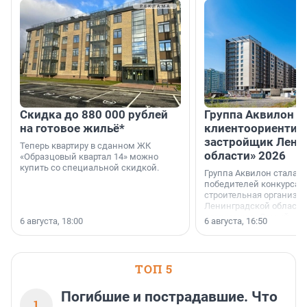
Скидка до 880 000 рублей
Группа Аквилон 
на готовое жильё*
клиентоориентир
застройщик Лени
Теперь квартиру в сданном ЖК
области» 2026
«Образцовый квартал 14» можно
купить со специальной скидкой.
Группа Аквилон стала 
победителей конкурса 
строительная организа
Ленинградской области 
номинации «Самый
6 августа, 18:00
6 августа, 16:50
клиентоориентированн
застройщик Ленинград
области».
ТОП 5
Погибшие и пострадавшие. Что
1