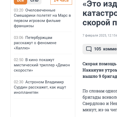
Все
СПБ
24 часа
«Это из
03:20
Очеловеченные
катастр
Смешарики полетят на Марс в
скорой 
первом игровом фильме
франшизы
7 февраля 2025, 12:15
03:06
Петербуржцам
расскажут о феномене
«Халлю»
105
комме
02:50
В кино покажут
Скорая помощь 
мистический триллер «Демон
Накануне утром
скорости»
вышло 9 бригад
02:30
Астроном Владимир
Сурдин расскажет, как ищут
По словам одно
инопланетян
бригады всевол
Свердлово и Не
минут, из-за ч