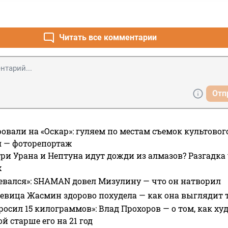
Читать все комментарии
Отп
овали на «Оскар»: гуляем по местам съемок культово
я — фоторепортаж
ри Урана и Нептуна идут дожди из алмазов? Разгадка
х
евался»: SHAMAN довел Мизулину — что он натворил
 певица Жасмин здорово похудела — как она выглядит 
росил 15 килограммов»: Влад Прохоров — о том, как худе
 старше его на 21 год