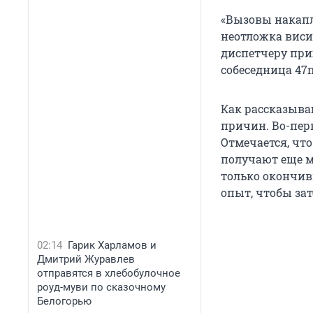
«Вызовы накапл
неотложка висит
диспетчеру при
собеседница 47
Как рассказыва
причин. Во-перв
Отмечается, что
получают еще м
только окончив
опыт, чтобы зат
02:14
Гарик Харламов и
Дмитрий Журавлев
отправятся в хлебобулочное
роуд-муви по сказочному
Белогорью