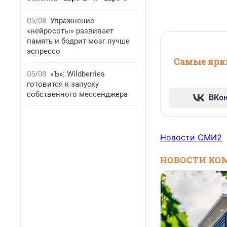
05/08
Упражнение
«нейросоты» развивает
память и бодрит мозг лучше
эспрессо
Самые ярки
05/08
«Ъ»: Wildberries
готовится к запуску
собственного мессенджера
ВКо
Новости СМИ2
НОВОСТИ КО