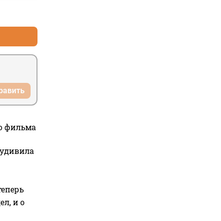
+0
–0
равить
го фильма
 удивила
теперь
л, и о