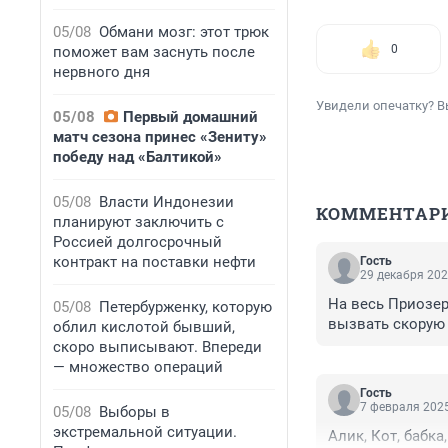
05/08
Обмани мозг: этот трюк
0
поможет вам заснуть после
нервного дня
Увидели опечатку? В
05/08
Первый домашний
матч сезона принес «Зениту»
победу над «Балтикой»
05/08
Власти Индонезии
КОММЕНТАР
планируют заключить с
Россией долгосрочный
контракт на поставки нефти
Гость
29 декабря 202
На весь Приозер
05/08
Петербурженку, которую
вызвать скорую п
облил кислотой бывший,
скоро выписывают. Впереди
— множество операций
Гость
7 февраля 2025
05/08
Выборы в
экстремальной ситуации.
Алик, Кот, бабка,