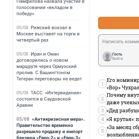
Памфилова назвала участие в
голосовании «вкладом в
победу»
05/08
Рижский вокзал в
Москве выставят на торги в
четвертый раз
05/08
Иран и Оман
Гость
Войти
договорились о новом
маршруте через Ормузский
пролив. С Вашингтоном
Тегеран переговоры не ведет
Его номинир
1
«Вор» Чухра
05/08
ТАСС: «Интервидение»
Почему внут
2
состоится в Саудовской
даже учены
Аравии
3
«Дед разбуш
4
«Я крутая»:
05/08
«Антикризисная мера».
Правительство временно
«За месяц сб
5
разрешило продажу и импорт
возлюбленной
бензина «Евро-2» и «Евро-3»