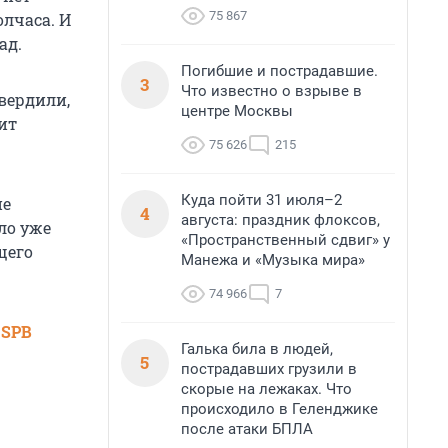
75 867
олчаса. И
гад.
Погибшие и пострадавшие.
3
Что известно о взрыве в
вердили,
центре Москвы
ит
75 626
215
Куда пойти 31 июля–2
ие
4
августа: праздник флоксов,
ло уже
«Пространственный сдвиг» у
щего
Манежа и «Музыка мира»
74 966
7
 SPB
Галька била в людей,
5
пострадавших грузили в
скорые на лежаках. Что
происходило в Геленджике
после атаки БПЛА