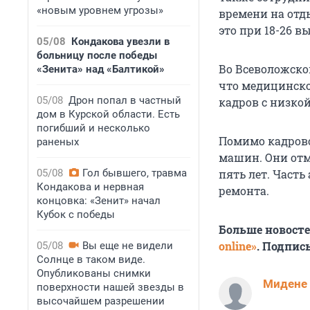
«новым уровнем угрозы»
времени на отды
это при 18-26 в
05/08
Кондакова увезли в
больницу после победы
Во Всеволожско
«Зенита» над «Балтикой»
что медицинско
05/08
Дрон попал в частный
кадров с низко
дом в Курской области. Есть
погибший и несколько
Помимо кадрово
раненых
машин. Они отм
05/08
Гол бывшего, травма
пять лет. Часть
Кондакова и нервная
ремонта.
концовка: «Зенит» начал
Кубок с победы
Больше новост
online»
. Подпис
05/08
Вы еще не видели
Солнце в таком виде.
Опубликованы снимки
Мидене
поверхности нашей звезды в
высочайшем разрешении