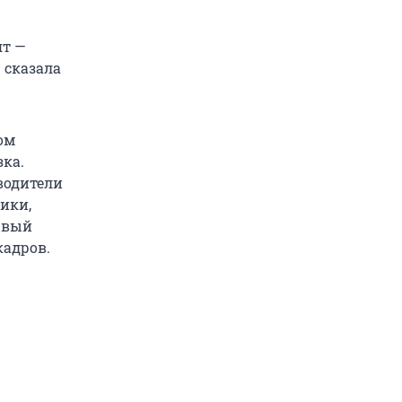
ят —
 сказала
ом
зка.
 водители
ики,
рвый
кадров.