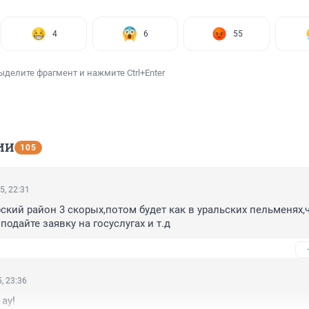
4
6
55
ыделите фрагмент и нажмите Ctrl+Enter
ИИ
105
5, 22:31
ский район 3 скорых,потом будет как в уральских пельменях,ч
одайте заявку на госуслугах и т.д
, 23:36
 ау!