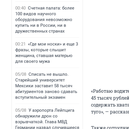
00:40
Счетная палата: более
100 видов научного
оборудования невозможно
купить ни в России, ни в
дружественных странах
00:21
«Где мои носки» и еще 3
фразы, которые слышит
женщина, ставшая матерью
для своего мужа
05/08
Списать не вышло.
Старейший университет
Мексики заставит 58 тысяч
«Работаю водите
абитуриентов заново сдавать
вступительный экзамен
45 тысяч рублей
содержать хвата
05/08
У аэропорта Лейпцига
туго», — расска
обнаружили дрон со
взрывчаткой. Глава МВД
Также сотрудни
Германии назвал случившееся