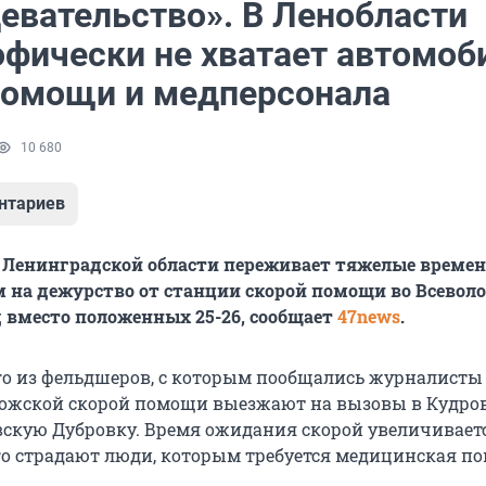
девательство». В Ленобласти
офически не хватает автомоб
помощи и медперсонала
10 680
нтариев
Ленинградской области переживает тяжелые времен
 на дежурство от станции скорой помощи во Всевол
 вместо положенных 25-26, сообщает
47news
.
го из фельдшеров, с которым пообщались журналисты
ожской скорой помощи выезжают на вызовы в Кудров
вскую Дубровку. Время ожидания скорой увеличиваетс
его страдают люди, которым требуется медицинская п