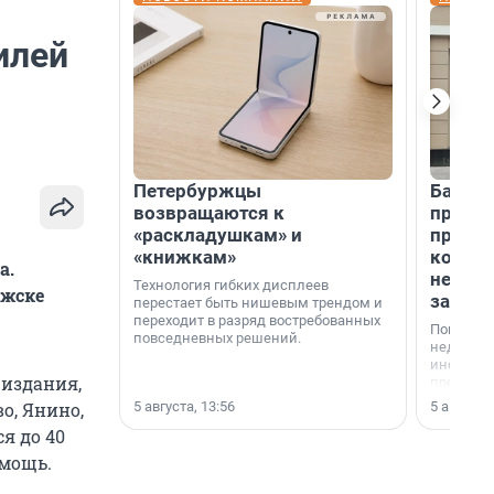
илей
Петербуржцы
Банк К
возвращаются к
програ
«раскладушкам» и
приоб
«книжкам»
комме
а.
недви
Технология гибких дисплеев
ожске
застр
перестает быть нишевым трендом и
переходит в разряд востребованных
Покупка 
повседневных решений.
недвижи
инструме
 издания,
предприн
офис, ск
5 августа, 13:56
5 августа,
о, Янино,
или гото
я до 40
успех сд
выбора о
омощь.
финанси