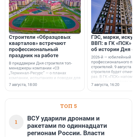
Строители «Образцовых
ГЭС, марки, искус
кварталов» встречают
ВВП: в ГК «ПСК» р
профессиональный
об истории Дня с
праздник на работе
2026-й — юбилейный го
профессионального пр
В преддверии Дня строителя топ-
строителей. 9 августа 2
менеджеры компании «СЗ
строителя будет отмечат
„Терминал-Ресурс“ — о планах
раз. В ГК «ПСК» напомни
компании, испытаниях и поводах для
появился праздник и к
осторожного оптимизма.
7 августа, 18:00
7 августа, 16:20
поменялась роль строит
ТОП 5
ВСУ ударили дронами и
1
ракетами по одиннадцати
регионам России. Власти