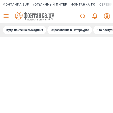
ФОНТАНКА SUP
(ОТ)ЛИЧНЫЙ ПИТЕР
ФОНТАНКА ГО
СЕРЕБР
Куда пойти на выходных
Образование в Петербурге
Кто поступ