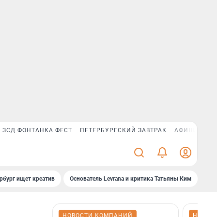
ЗСД ФОНТАНКА ФЕСТ
ПЕТЕРБУРГСКИЙ ЗАВТРАК
АФИША PLUS
рбург ищет креатив
Основатель Levrana и критика Татьяны Ким
Зач
НОВОСТИ КОМПАНИЙ
НОВОС