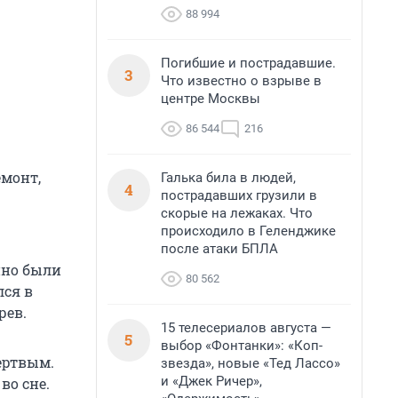
88 994
Погибшие и пострадавшие.
3
Что известно о взрыве в
центре Москвы
86 544
216
емонт,
Галька била в людей,
4
пострадавших грузили в
скорые на лежаках. Что
происходило в Геленджике
после атаки БПЛА
нно были
80 562
лся в
рев.
15 телесериалов августа —
5
выбор «Фонтанки»: «Коп-
ертвым.
звезда», новые «Тед Лассо»
и «Джек Ричер»,
во сне.