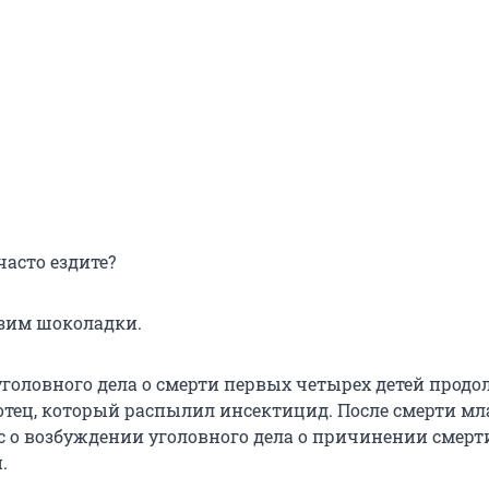
часто ездите?
зим шоколадки.
уголовного дела о смерти первых четырех детей продо
тец, который распылил инсектицид. После смерти мл
с о возбуждении уголовного дела о причинении смерт
.