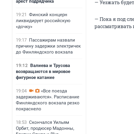
арест подрядчика
— Уезжать будет
19:21
Финский концерн
— Пока я под сл
ликвидирует российскую
рассматривать и
«дочку»
19:17
Пассажирам назвали
причину задержки электричек
до Финляндского вокзала
19:12
Валиева и Трусова
возвращаются в мировое
фигурное катание
19:04
«Все поезда
задерживаются». Расписание
Финляндского вокзала резко
покраснело
18:53
Скончался Уильям
Орбит, продюсер Мадонны,