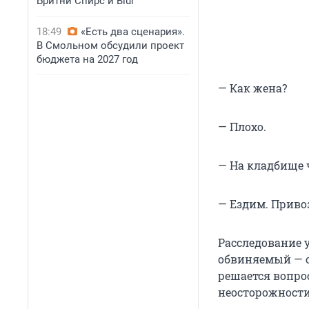
Бритни Спирс и Blur
18:49
«Есть два сценария».
В Смольном обсудили проект
бюджета на 2027 год
— Как жена?
— Плохо.
— На кладбище 
— Ездим. Приво
Расследование 
обвиняемый — о
решается вопро
неосторожности