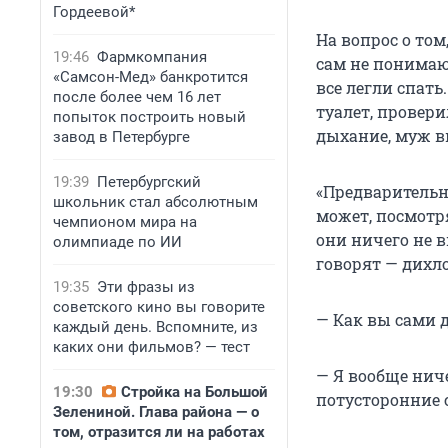
Гордеевой*
На вопрос о том
19:46
Фармкомпания
сам не понимаю 
«Самсон-Мед» банкротится
все легли спать
после более чем 16 лет
туалет, провери
попыток построить новый
дыхание, муж в
завод в Петербурге
19:39
Петербургский
«Предварительно
школьник стал абсолютным
может, посмотря
чемпионом мира на
они ничего не 
олимпиаде по ИИ
говорят — дихл
19:35
Эти фразы из
советского кино вы говорите
— Как вы сами д
каждый день. Вспомните, из
каких они фильмов? — тест
— Я вообще ниче
19:30
Стройка на Большой
потусторонние с
Зелениной. Глава района — о
том, отразится ли на работах