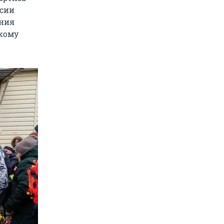
ссии
ения
скому