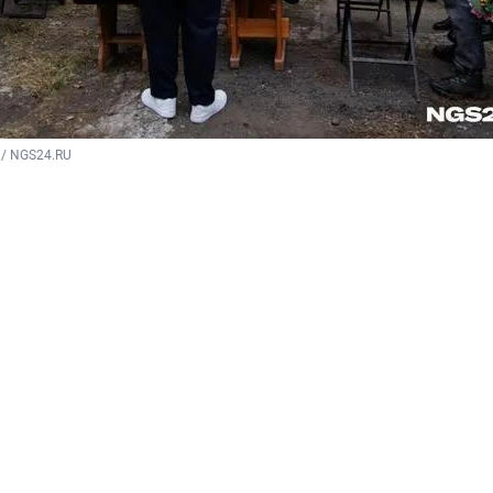
 / NGS24.RU