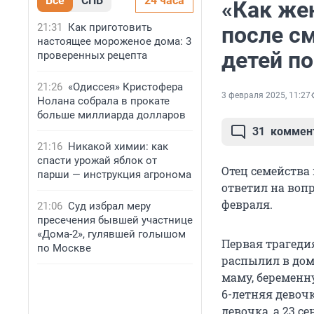
Все
СПБ
24 часа
«Как жен
21:31
Как приготовить
после с
настоящее мороженое дома: 3
детей п
проверенных рецепта
21:26
«Одиссея» Кристофера
3 февраля 2025, 11:27
Нолана собрала в прокате
больше миллиарда долларов
31
коммен
21:16
Никакой химии: как
спасти урожай яблок от
Отец семейства 
парши — инструкция агронома
ответил на во
февраля.
21:06
Суд избрал меру
пресечения бывшей участнице
«Дома-2», гулявшей голышом
Первая трагеди
по Москве
распылил в доме
маму, беременн
6-летняя девоч
девочка, а 23 с