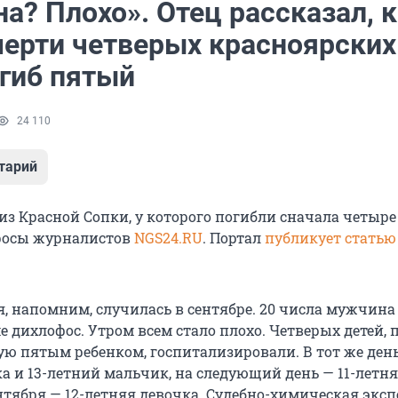
а? Плохо». Отец рассказал, 
мерти четверых красноярских
огиб пятый
24 110
тарий
из Красной Сопки, у которого погибли сначала четыре
просы журналистов
NGS24.RU
. Портал
публикует статью
я, напомним, случилась в сентябре. 20 числа мужчина
 дихлофос. Утром всем стало плохо. Четверых детей, 
ую пятым ребенком, госпитализировали. В тот же ден
ка и 13-летний мальчик, на следующий день — 11-летн
ентября — 12-летняя девочка. Судебно-химическая экс