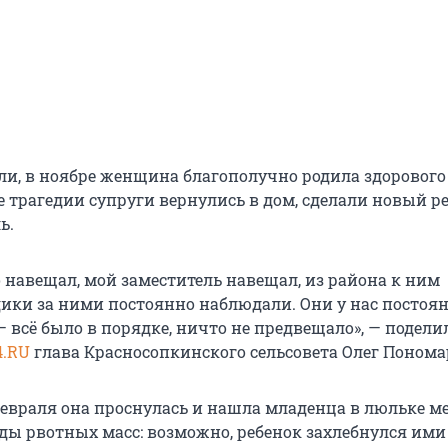
и, в ноябре женщина благополучно родила здорового
е трагедии супруги вернулись в дом, сделали новый р
ь.
 навещал, мой заместитель навещал, из района к ним
ики за ними постоянно наблюдали. Они у нас постоя
 всё было в порядке, ничто не предвещало», — подели
4.RU
глава Красносопкинского сельсовета Олег Понома
 февраля она проснулась и нашла младенца в люльке м
ды рвотных масс: возможно, ребенок захлебнулся ими 