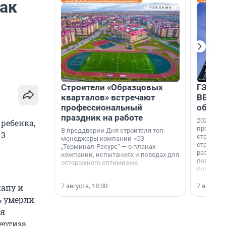
как
Строители «Образцовых
ГЭС, м
кварталов» встречают
ВВП: в
профессиональный
об ист
праздник на работе
2026-й —
 ребенка,
професси
В преддверии Дня строителя топ-
3
строителе
менеджеры компании «СЗ
строителя
„Терминал-Ресурс“ — о планах
раз. В ГК
компании, испытаниях и поводах для
появился
осторожного оптимизма.
поменяла
7 августа, 18:00
7 августа,
папу и
ь умерли
яя
пертиза