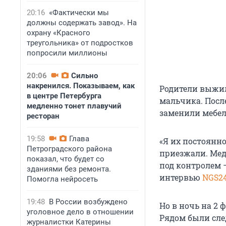
20:16
«Фактически мы
должны содержать завод». На
охрану «Красного
треугольника» от подростков
попросили миллионы
20:06
Сильно
накренился. Показываем, как
Родители выжил
в центре Петербурга
мальчика. Посл
медленно тонет плавучий
заменили мебел
ресторан
19:58
Глава
«Я их постоянно
Петроградского района
приезжали. Мед
показал, что будет со
под контролем —
зданиями без ремонта.
интервью
NGS2
Помогла нейросеть
19:48
В России возбуждено
Но в ночь на 2
уголовное дело в отношении
Рядом были сле
журналистки Катерины