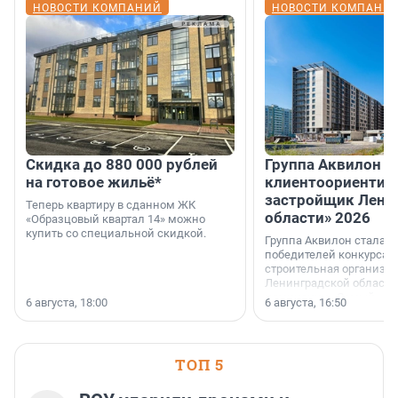
НОВОСТИ КОМПАНИЙ
НОВОСТИ КОМПАНИ
Скидка до 880 000 рублей
Группа Аквилон 
на готовое жильё*
клиентоориентир
застройщик Лени
Теперь квартиру в сданном ЖК
области» 2026
«Образцовый квартал 14» можно
купить со специальной скидкой.
Группа Аквилон стала 
победителей конкурса 
строительная организа
Ленинградской области 
номинации «Самый
6 августа, 18:00
6 августа, 16:50
клиентоориентированн
застройщик Ленинград
области».
ТОП 5