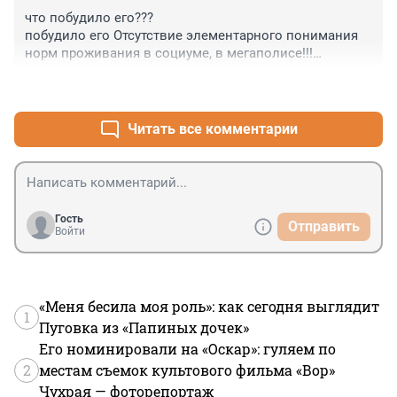
что побудило его???

побудило его Отсутствие элементарного понимания 
норм проживания в социуме, в мегаполисе!!!

Он не понимает что так нельзя!!! НО объяснить ему 
+0
–0
никто не может/хочет!!!

Отсюда и мусорные пакеты в подъездах и мусор из 
окон...

Читать все комментарии
Они привыкли так жить! НЕОБХОДИМО объяснять!!! 
так или иначе...
Гость
Отправить
Войти
«Меня бесила моя роль»: как сегодня выглядит
1
Пуговка из «Папиных дочек»
Его номинировали на «Оскар»: гуляем по
2
местам съемок культового фильма «Вор»
Чухрая — фоторепортаж