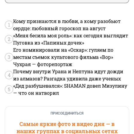
Кому признаются в любви, а кому разобьют
1
сердце: любовный гороскоп на август
«Меня бесила моя роль»: как сегодня выглядит
2
Пуговка из «Папиных дочек»
Его номинировали на «Оскар»: гуляем по
3
местам съемок культового фильма «Вор»
Чухрая — фоторепортаж
Почему внутри Урана и Нептуна идут дожди
4
из алмазов? Разгадка удивила даже ученых
«Дед разбушевался»: SHAMAN довел Мизулину
5
— что он натворил
ПРИСОЕДИНИТЬСЯ
Самые яркие фото и видео дня — в
наших группах в социальных сетях