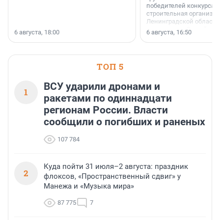
победителей конкурса 
строительная организа
Ленинградской области 
номинации «Самый
6 августа, 18:00
6 августа, 16:50
клиентоориентированн
застройщик Ленинград
области».
ТОП 5
ВСУ ударили дронами и
1
ракетами по одиннадцати
регионам России. Власти
сообщили о погибших и раненых
107 784
Куда пойти 31 июля–2 августа: праздник
2
флоксов, «Пространственный сдвиг» у
Манежа и «Музыка мира»
87 775
7