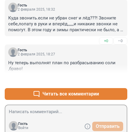
Гость
2 февраля 2025, 18:32
Куда звонить.если не убран снег и лёд???! Звоните 
себе,лопату в руки и вперёд,,,,,,,и никакие звонки не 
помогут. В этом году и зимы практически не было, а 
гололёд был и коммунальщики не убирали ,опять не 
+0
–0
справились??! Нет в доме хозяина,нет и порядка!!!!!
Гость
2 февраля 2025, 18:27
Ну теперь выполнят план по разбрасыванию соли 
,браво!
+0
–0
Читать все комментарии
Гость
Отправить
Войти