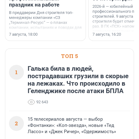
праздник на работе
2026-й — юбилейный го
профессионального пр
В преддверии Дня строителя топ-
строителей. 9 августа 2
менеджеры компании «СЗ
строителя будет отмечат
„Терминал-Ресурс“ — о планах
раз. В ГК «ПСК» напомни
компании, испытаниях и поводах для
появился праздник и к
осторожного оптимизма.
7 августа, 18:00
7 августа, 16:20
поменялась роль строит
ТОП 5
Галька била в людей,
1
пострадавших грузили в скорые
на лежаках. Что происходило в
Геленджике после атаки БПЛА
92 643
15 телесериалов августа — выбор
2
«Фонтанки»: «Коп-звезда», новые «Тед
Лассо» и «Джек Ричер», «Одержимость»