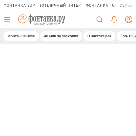
ФОНТАНКА SUP
(ОТ)ЛИЧНЫЙ ПИТЕР
ФОНТАНКА ГО
СЕРЕБР
Фонтан на Неве
40 млн за парковку
О чистоте рек
Топ-10, 