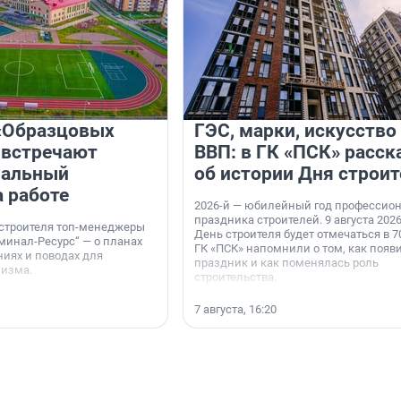
«Образцовых
ГЭС, марки, искусство
 встречают
ВВП: в ГК «ПСК» расск
нальный
об истории Дня строит
а работе
2026-й — юбилейный год профессио
праздника строителей. 9 августа 2026
 строителя топ-менеджеры
День строителя будет отмечаться в 70
минал-Ресурс“ — о планах
ГК «ПСК» напомнили о том, как появ
иях и поводах для
праздник и как поменялась роль
мизма.
строительства.
7 августа, 16:20