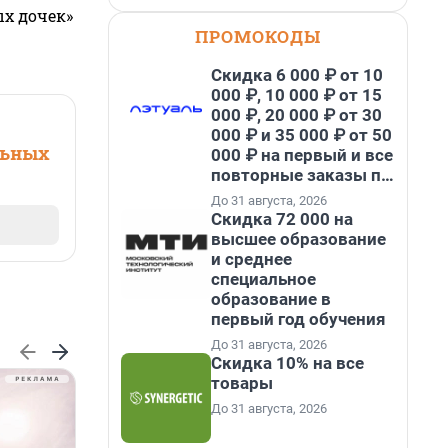
ых дочек»
ПРОМОКОДЫ
Скидка 6 000 ₽ от 10
000 ₽, 10 000 ₽ от 15
000 ₽, 20 000 ₽ от 30
000 ₽ и 35 000 ₽ от 50
льных
000 ₽ на первый и все
повторные заказы по
промокоду НАБЕРИ
До 31 августа, 2026
Скидка 72 000 на
высшее образование
и среднее
специальное
образование в
первый год обучения
До 31 августа, 2026
Скидка 10% на все
товары
До 31 августа, 2026