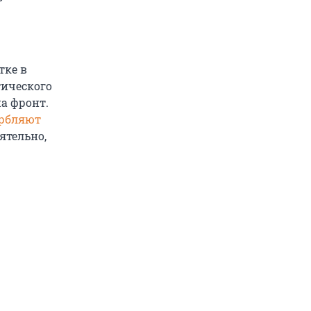
тке в
тического
а фронт.
орбляют
ятельно,