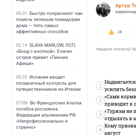
Артур Т
корреспонд
06:01
Быстро покраснеют: как
помочь зеленым помидорам
дома — пять самых
эффективных способов
24
02:14
SLAVA MARLOW, ЛСП,
Увидели опечатку? В
«Бонд с кнопкой». Елагин
остров примет «Пикник
Афиши»
00:35
Испания вводит
Надвигается
пограничный контроль для
1
усилить без
путешественников из Италии
«Сами корми
2
07/08
Во Французских Альпах
приводят к 
погибла россиянка.
«Туризм не 
3
Федерация альпинизма РФ:
отдыхать в а
«Непрофессионально и
Кому призна
странно»
4
август