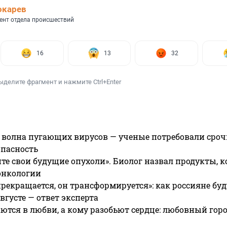
окарев
ент отдела происшествий
16
13
32
ыделите фрагмент и нажмите Ctrl+Enter
 волна пугающих вирусов — ученые потребовали сроч
опасность
те свои будущие опухоли». Биолог назвал продукты, 
онкологии
прекращается, он трансформируется»: как россияне буд
вгусте — ответ эксперта
ются в любви, а кому разобьют сердце: любовный гор