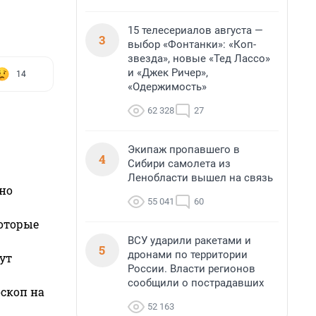
15 телесериалов августа —
3
выбор «Фонтанки»: «Коп-
звезда», новые «Тед Лассо»
и «Джек Ричер»,
14
«Одержимость»
62 328
27
Экипаж пропавшего в
4
Сибири самолета из
Ленобласти вышел на связь
но
55 041
60
которые
ВСУ ударили ракетами и
5
дронами по территории
ут
России. Власти регионов
сообщили о пострадавших
оскоп на
52 163