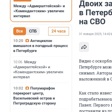
Двоих з
Между «Адмиралтейской» и
в Петер
«Комендантским» увеличен
интервал
на СВО
Все
СПБ
24 часа
31 января 2025, 14:42
10:20
Антициклон
вмешался в погодный процесс
в Петербурге
Видео с оскорб
10:06
Между
Петербурге може
«Адмиралтейской» и
«Комендантским» увеличен
снимал. Авторы 
интервал
выложенной в С
10:02
Полумарафон
Как стало извес
перекроет центр,
Васильевский остров и
подрабатывающи
Петроградскую сторону
Павел. Первого 
доставили из п