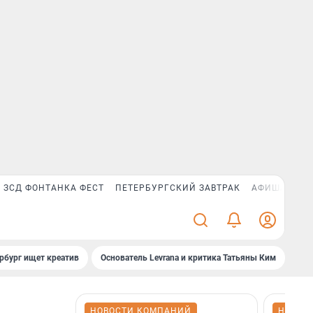
ЗСД ФОНТАНКА ФЕСТ
ПЕТЕРБУРГСКИЙ ЗАВТРАК
АФИША PLUS
рбург ищет креатив
Основатель Levrana и критика Татьяны Ким
Зач
НОВОСТИ КОМПАНИЙ
НОВОС