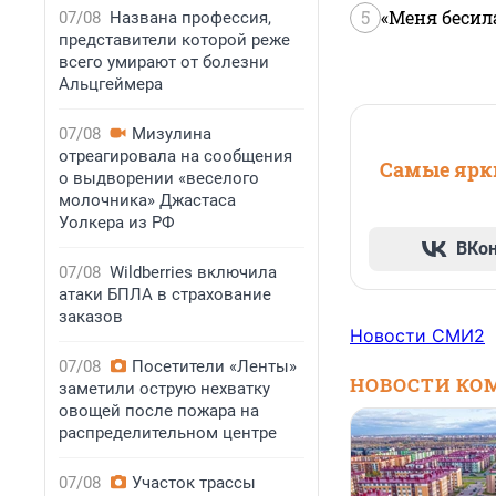
5
«Меня бесил
07/08
Названа профессия,
представители которой реже
всего умирают от болезни
Альцгеймера
07/08
Мизулина
отреагировала на сообщения
Самые ярки
о выдворении «веселого
молочника» Джастаса
Уолкера из РФ
ВКо
07/08
Wildberries включила
атаки БПЛА в страхование
заказов
Новости СМИ2
07/08
Посетители «Ленты»
НОВОСТИ КО
заметили острую нехватку
овощей после пожара на
распределительном центре
07/08
Участок трассы