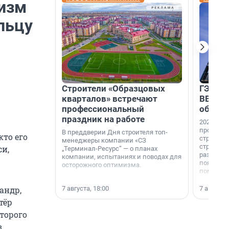
мизм
льцу
Строители «Образцовых
ГЭС, м
кварталов» встречают
ВВП: в
профессиональный
об ист
праздник на работе
2026-й —
професси
В преддверии Дня строителя топ-
кто его
строителе
менеджеры компании «СЗ
строителя
си,
„Терминал-Ресурс“ — о планах
раз. В ГК
компании, испытаниях и поводах для
появился
осторожного оптимизма.
поменяла
7 августа, 18:00
7 августа,
андр,
тёр
второго
в