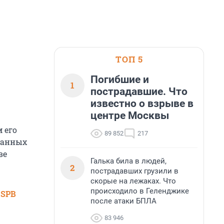
ТОП 5
Погибшие и
1
пострадавшие. Что
известно о взрыве в
центре Москвы
 его
89 852
217
жанных
ве
Галька била в людей,
2
пострадавших грузили в
скорые на лежаках. Что
происходило в Геленджике
 SPB
после атаки БПЛА
83 946