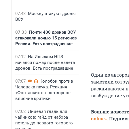
07:43
Москву атакуют дроны
ВСУ
07:33
Почти 400 дронов ВСУ
атаковали ночью 15 регионов
России. Есть пострадавшие
07:12
На Ильском НПЗ
начался пожар после налета
дронов. Есть пострадавшие
Один из авторо
07:07
Колобок против
заметили сотру
Человека-паука. Реакция
раскаиваются в 
«Фонтанки» на тлетворное
возбуждение уг
влияние критики
Больше новост
07:02
Лицевая гладь для
чайников: гайд от набора
online»
. Подпис
петель до первого готового
изделия