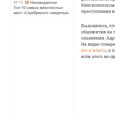
09:15
Неизведанное.
Кингисеппском 
Топ-10 самых живописных
преступления и
мест «Серебряного ожерелья»
Выяснилось, чт
общежитии на п
опьянения. Адр
На видео товар
его и власть
, а
если этого не с