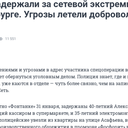
адержали за сетевой экстре
бурге. Угрозы летели доброво
11 551
лениями и угрозами в адрес участника спецоперации в
т обернуться уголовным делом. Полиция знает, где и 
уже каются в отделе — чуть более связно, чем на запи
еть.
тно «Фонтанке» 31 января, задержаны 40-летний Алекс
й кассиром в супермаркете, и 35-летний электромон
полицейские увезли из квартиры на улице Асафьева, 
роизводственного общежития в промзоне «Фосфорит» 