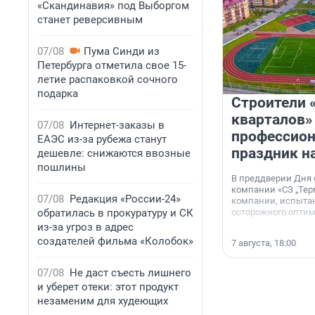
«Скандинавия» под Выборгом
станет реверсивным
07/08
Пума Синди из
Петербурга отметила свое 15-
летие распаковкой сочного
подарка
Строители 
кварталов»
07/08
Интернет-заказы в
профессио
ЕАЭС из-за рубежа станут
праздник н
дешевле: снижаются ввозные
пошлины
В преддверии Дня
компании «СЗ „Тер
07/08
Редакция «России-24»
компании, испытан
обратилась в прокуратуру и СК
осторожного опти
из-за угроз в адрес
создателей фильма «Колобок»
7 августа, 18:00
07/08
Не даст съесть лишнего
и уберет отеки: этот продукт
незаменим для худеющих