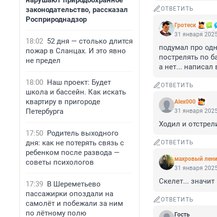
нарушают природоохранное
законодательство, рассказал
ОТВЕТИТЬ
Росприроднадзор
Гротеск
31 января 2025
18:02
52 дня — столько длится
подумал про одн
пожар в Сланцах. И это явно
пострелять по ба
не предел
а нет... написал 
18:00
Наш проект: Будет
ОТВЕТИТЬ
школа и бассейн. Как искать
квартиру в пригороде
Alex000
Петербурга
31 января 2025
Ходил и отстрел
17:50
Родитель выходного
дня: как не потерять связь с
ОТВЕТИТЬ
ребенком после развода —
махровый лени
советы психологов
31 января 2025
Скелет... значи
17:39
В Шереметьево
пассажирки опоздали на
ОТВЕТИТЬ
самолёт и побежали за ним
по лётному полю
Гость