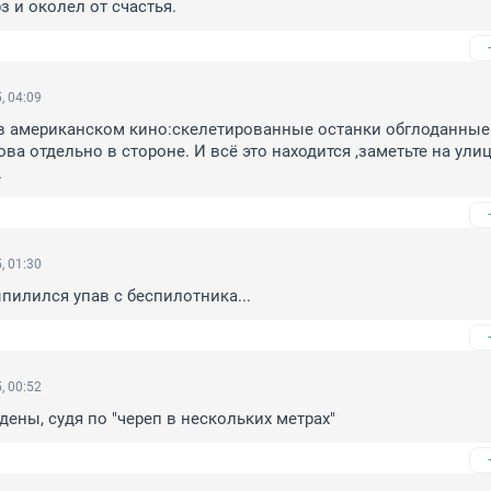
з и околел от счастья.
, 04:09
к в американском кино:скелетированные останки обглоданные 
ва отдельно в стороне. И всё это находится ,заметьте на улиц
.
, 01:30
пилился упав с беспилотника...
, 00:52
ены, судя по "череп в нескольких метрах"