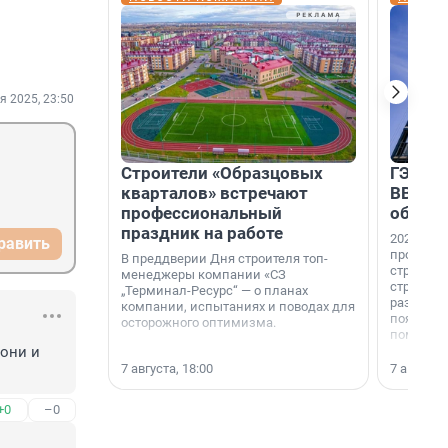
я 2025, 23:50
Строители «Образцовых
ГЭС, м
кварталов» встречают
ВВП: в
профессиональный
об ист
праздник на работе
2026-й —
равить
професси
В преддверии Дня строителя топ-
строителе
менеджеры компании «СЗ
строителя
„Терминал-Ресурс“ — о планах
раз. В ГК
компании, испытаниях и поводах для
появился
осторожного оптимизма.
поменяла
они и 
7 августа, 18:00
7 августа,
+0
–0