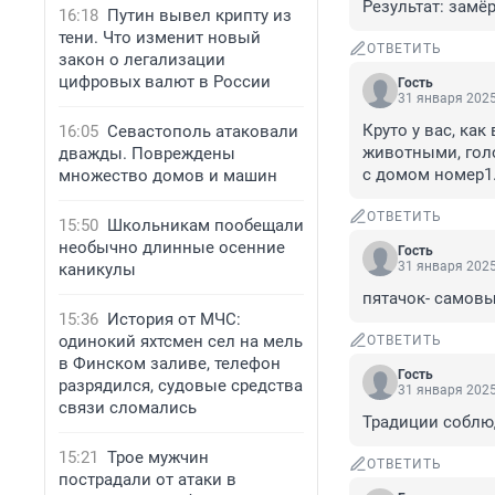
Результат: замёр
16:18
Путин вывел крипту из
тени. Что изменит новый
ОТВЕТИТЬ
закон о легализации
цифровых валют в России
Гость
31 января 2025
Круто у вас, ка
16:05
Севастополь атаковали
животными, голо
дважды. Повреждены
с домом номер1
множество домов и машин
ОТВЕТИТЬ
15:50
Школьникам пообещали
необычно длинные осенние
Гость
31 января 2025
каникулы
пятачок- самовы
15:36
История от МЧС:
одинокий яхтсмен сел на мель
ОТВЕТИТЬ
в Финском заливе, телефон
Гость
разрядился, судовые средства
31 января 2025
связи сломались
Традиции соблюд
15:21
Трое мужчин
ОТВЕТИТЬ
пострадали от атаки в