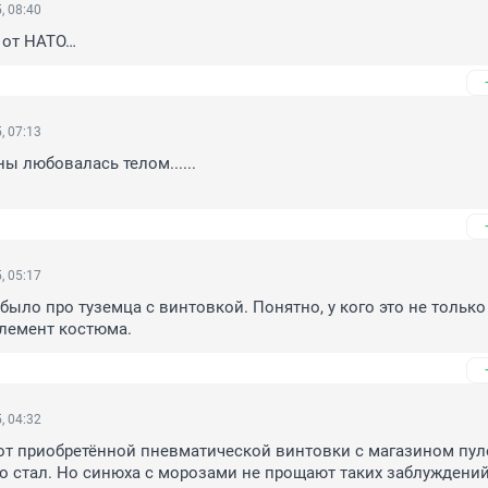
, 08:40
 от НАТО…
, 07:13
ы любовалась телом......

, 05:17
было про туземца с винтовкой. Понятно, у кого это не только 
элемент костюма.
, 04:32
от приобретённой пневматической винтовки с магазином пуле
о стал. Но синюха с морозами не прощают таких заблуждений.