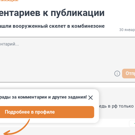
БЛИКАЦИИ
ентариев к публикации
ашли вооруженный скелет в комбинезоне
30 январ
Отп
рады за комментарии и другие задания!
, 19:50
зывать оружием игрушки пневматические ? Ведь в рф только 
Подробнее в профиле
альной пневматики нет.