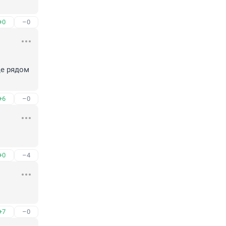
+0
–0
е рядом 
+6
–0
+0
–4
+7
–0