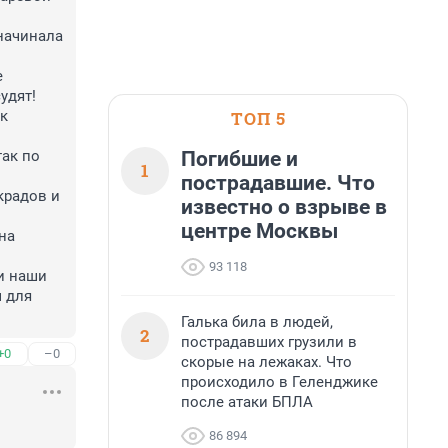
начинала 
 
дят! 
ТОП 5
к 
Погибшие и
ак по 
1
пострадавшие. Что
радов и 
известно о взрыве в
центре Москвы
а 
93 118
и наши 
для 
Галька била в людей,
2
пострадавших грузили в
+0
–0
скорые на лежаках. Что
происходило в Геленджике
после атаки БПЛА
86 894