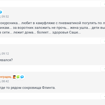
, 09:52
окурсника... любит в камуфляже с пневматикой погулять по лес
нкам... за воротник заложить не прочь... жена ушла... дети выр
в сети... лежит дома... болеет... здоровья Саше...
, 09:12
ивался?
нградец.
, 08:42
т где то рядом сокровища Флинта.