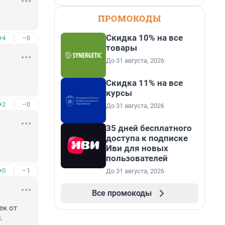
ПРОМОКОДЫ
Скидка 10% на все
+4
–0
товары
До 31 августа, 2026
Скидка 11% на все
курсы
+2
–0
До 31 августа, 2026
35 дней бесплатного
доступа к подписке
Иви для новых
пользователей
+0
–1
До 31 августа, 2026
Все промокоды
к от 
 