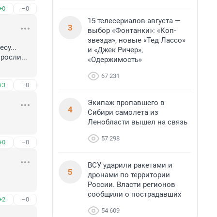
+0
–0
15 телесериалов августа —
3
выбор «Фонтанки»: «Коп-
звезда», новые «Тед Лассо»
у... 
и «Джек Ричер»,
осли... 
«Одержимость»
67 231
+3
–0
Экипаж пропавшего в
4
Сибири самолета из
Ленобласти вышел на связь
57 298
+0
–0
ВСУ ударили ракетами и
5
дронами по территории
России. Власти регионов
сообщили о пострадавших
+2
–0
54 609