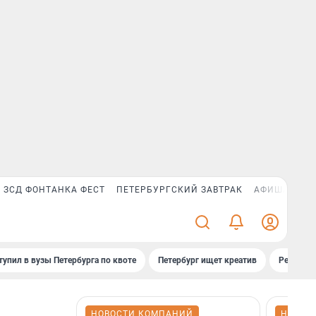
ЗСД ФОНТАНКА ФЕСТ
ПЕТЕРБУРГСКИЙ ЗАВТРАК
АФИША PLUS
тупил в вузы Петербурга по квоте
Петербург ищет креатив
Рейтинги
НОВОСТИ КОМПАНИЙ
НОВОС