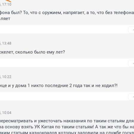
, 17:10
она был? То, что с оружием, напрягает, а то, что без телефона-
вляет
, 13:48
скелет, сколько было ему лет?
, 10:22
ице и у дома 1 никто последние 2 года так и не ходил?!
, 10:04
ересматривать и ужесточать наказания по таким статьям для 
а основу взять УК Китая по таким статьям! А так же что бы н
аким статьям казнокрадов которых заловили на службе госуд