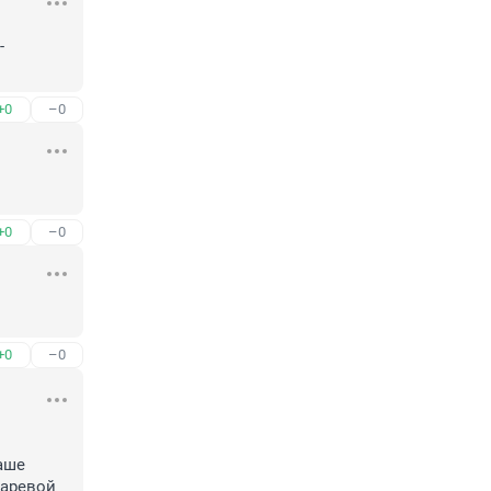
 
+0
–0
+0
–0
+0
–0
аше 
аревой 