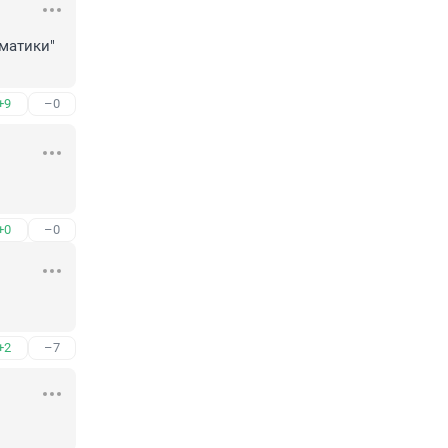
матики"

+9
–0
+0
–0
+2
–7