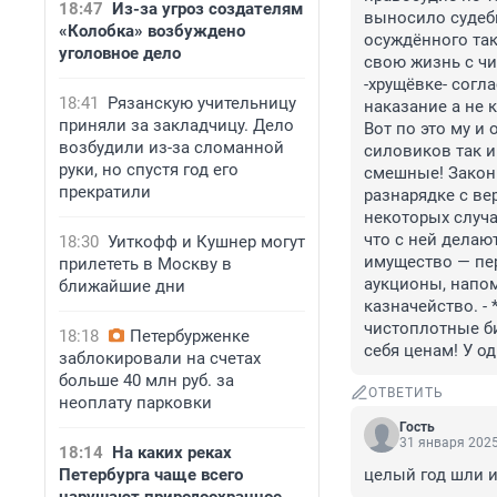
18:47
Из-за угроз создателям
выносило судеб
«Колобка» возбуждено
осуждённого так
уголовное дело
свою жизнь с чи
-хрущёвке- согл
18:41
Рязанскую учительницу
наказание а не 
приняли за закладчицу. Дело
Вот по это му и 
возбудили из-за сломанной
силовиков так и
руки, но спустя год его
смешные! Законы
прекратили
разнарядке с вер
некоторых случа
что с ней делаю
18:30
Уиткофф и Кушнер могут
имущество — пер
прилететь в Москву в
аукционы, напом
ближайшие дни
казначейство. - 
чистоплотные б
18:18
Петербурженке
себя ценам! У о
заблокировали на счетах
больше 40 млн руб. за
ОТВЕТИТЬ
неоплату парковки
Гость
31 января 2025
18:14
На каких реках
Петербурга чаще всего
целый год шли и