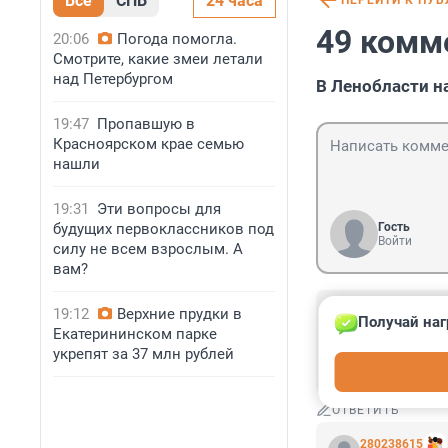
Все
СПБ
24 часа
ПЕРЕЙТИ К ПУ
49 комм
20:06
Погода помогла.
Смотрите, какие змеи летали
над Петербургом
В Ленобласти н
19:47
Пропавшую в
Красноярском крае семью
нашли
19:31
Эти вопросы для
будущих первоклассников под
Гость
Войти
силу не всем взрослым. А
вам?
Гость
19:12
Верхние прудки в
Получай наг
31 января 2025
Екатерининском парке
Может хватит на
укрепят за 37 млн рублей
разрешены норм
ОТВЕТИТЬ
280238615