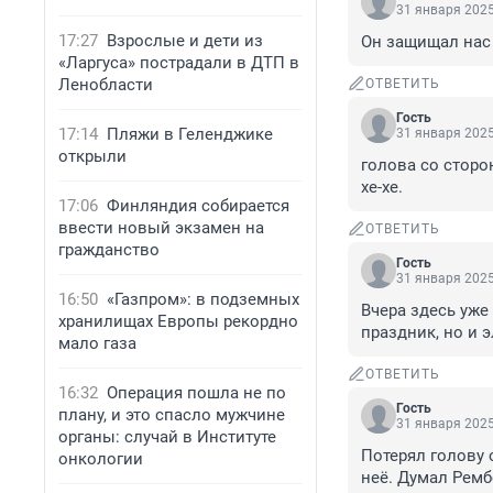
31 января 2025
17:27
Взрослые и дети из
Он защищал нас
«Ларгуса» пострадали в ДТП в
Ленобласти
ОТВЕТИТЬ
Гость
17:14
Пляжи в Геленджике
31 января 2025
открыли
голова со сторон
хе-хе.
17:06
Финляндия собирается
ввести новый экзамен на
ОТВЕТИТЬ
гражданство
Гость
31 января 2025
16:50
«Газпром»: в подземных
Вчера здесь уже 
хранилищах Европы рекордно
праздник, но и 
мало газа
ОТВЕТИТЬ
16:32
Операция пошла не по
Гость
плану, и это спасло мужчине
31 января 2025
органы: случай в Институте
Потерял голову 
онкологии
неё. Думал Ремб