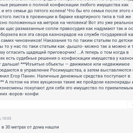
ные решения о полной конфискации любого имущества как 
 и его семьи до пятого колена! Что бы его семья после этого 
стого листа в провинции в бараке квартирного типа в той же 
асно положенных кв.метров на человека! Вот это уже реальное
как щас размазанные сопли правосудия как надумают так и осу
оборзела вся эта свора казнокрадов на службе государевой ка
 самих чиновников! Наказания то по таким статьям по детски 
 то у нас по таки статьям как -дышло- можно так а можно и т
ху огласить щадящий приговорчик! ...А теперь о том когда в 
ях есть судебные решения о конфискации имущества у казнок
т дальше! ***Изъятые объекты — движимое или недвижимое 
едаются в управление Росимущества, а затем выставляются н
нил Егор Панин. Наличные денежные средства поступают в 
*** А потом на этих аукционах такие же пройдохи казнокрады 
изнесмены покупают для себя это имущество по приемлемым 
дних -воров- конфи
, 10:03
 в 30 метрах от дома нашли