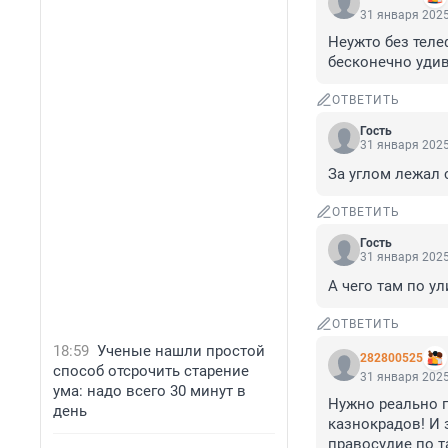
31 января 2025
Неужто без телеф
бесконечно уди
ОТВЕТИТЬ
Гость
31 января 2025
За углом лежал 
ОТВЕТИТЬ
Гость
31 января 2025
А чего там по ул
ОТВЕТИТЬ
18:59
Ученые нашли простой
282800525
способ отсрочить старение
31 января 2025
ума: надо всего 30 минут в
Нужно реально п
день
казнокрадов! И з
правосудие по т