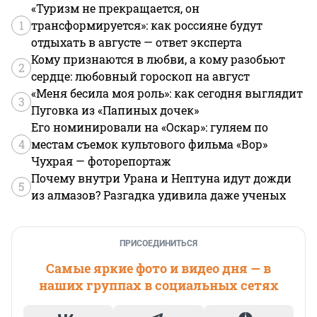
«Туризм не прекращается, он
1
трансформируется»: как россияне будут
отдыхать в августе — ответ эксперта
Кому признаются в любви, а кому разобьют
2
сердце: любовный гороскоп на август
«Меня бесила моя роль»: как сегодня выглядит
3
Пуговка из «Папиных дочек»
Его номинировали на «Оскар»: гуляем по
4
местам съемок культового фильма «Вор»
Чухрая — фоторепортаж
Почему внутри Урана и Нептуна идут дожди
5
из алмазов? Разгадка удивила даже ученых
ПРИСОЕДИНИТЬСЯ
Самые яркие фото и видео дня — в
наших группах в социальных сетях