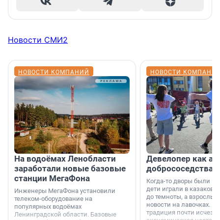
Новости СМИ2
НОВОСТИ КОМПАНИЙ
НОВОСТИ КОМПАНИ
На водоёмах Ленобласти
Девелопер как ар
заработали новые базовые
добрососедства
станции МегаФона
Когда-то дворы были ме
дети играли в казаков-
Инженеры МегаФона установили
до темноты, а взрослые
телеком-оборудование на
новости на лавочках. В 1
популярных водоёмах
традиция почти исчезл
Ленинградской области. Базовые