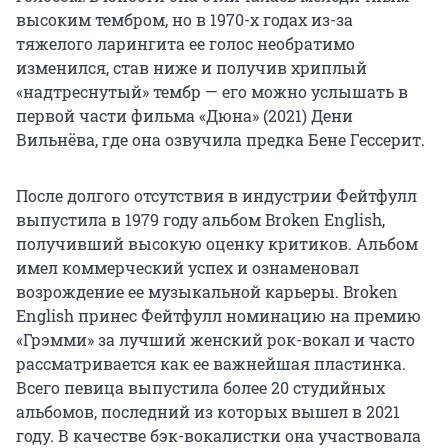
высоким тембром, но в 1970-х годах из-за
тяжелого ларингита ее голос необратимо
изменился, став ниже и получив хриплый
«надтреснутый» тембр — его можно услышать в
первой части фильма «Дюна» (2021) Дени
Вильнёва, где она озвучила предка Бене Гессерит.
После долгого отсутствия в индустрии Фейтфулл
выпустила в 1979 году альбом Broken English,
получивший высокую оценку критиков. Альбом
имел коммерческий успех и ознаменовал
возрождение ее музыкальной карьеры. Broken
English принес Фейтфулл номинацию на премию
«Грэмми» за лучший женский рок-вокал и часто
рассматривается как ее важнейшая пластинка.
Всего певица выпустила более 20 студийных
альбомов, последний из которых вышел в 2021
году. В качестве бэк-вокалистки она участвовала