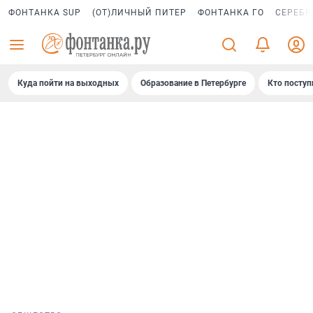
ФОНТАНКА SUP
(ОТ)ЛИЧНЫЙ ПИТЕР
ФОНТАНКА ГО
СЕРЕБР
Куда пойти на выходных
Образование в Петербурге
Кто поступ