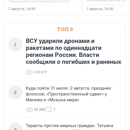
экономическая нестаби
станции вблизи Лемболовского и
отсутствие ухода за те
Раздолинского озёр, а также
7 августа, 14:59
7 августа, 14:50
сделали своё дело.
недалеко от Большого Тосненского
водопада.
ТОП 5
ВСУ ударили дронами и
1
ракетами по одиннадцати
регионам России. Власти
сообщили о погибших и раненых
110 677
Куда пойти 31 июля–2 августа: праздник
2
флоксов, «Пространственный сдвиг» у
Манежа и «Музыка мира»
92 300
7
Теракты против мирных граждан. Татьяна
3