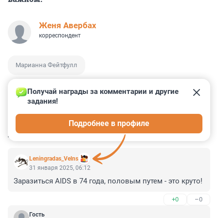
Женя Авербах
корреспондент
Марианна Фейтфулл
Получай награды за комментарии и другие 
задания!
2
0
1
4
27
Подробнее в профиле
КОММЕНТАРИИ
16
Leningradas_Velns
31 января 2025, 06:12
Заразиться AIDS в 74 года, половым путем - это круто!
+0
–0
Гость