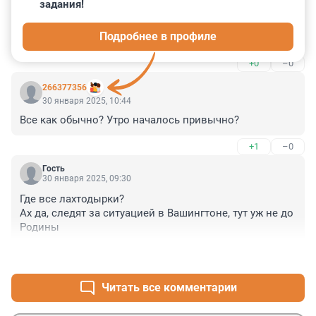
задания!
Гость
30 января 2025, 13:21
Подробнее в профиле
пятачки из сум особенно рады...
+0
–0
266377356
30 января 2025, 10:44
Все как обычно? Утро началось привычно?
+1
–0
Гость
30 января 2025, 09:30
Где все лахтодырки?

Ах да, следят за ситуацией в Вашингтоне, тут уж не до 
Родины
+1
–0
Читать все комментарии