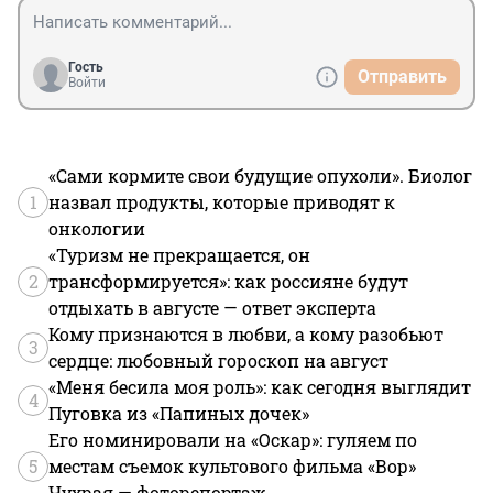
Гость
Отправить
Войти
«Сами кормите свои будущие опухоли». Биолог
1
назвал продукты, которые приводят к
онкологии
«Туризм не прекращается, он
2
трансформируется»: как россияне будут
отдыхать в августе — ответ эксперта
Кому признаются в любви, а кому разобьют
3
сердце: любовный гороскоп на август
«Меня бесила моя роль»: как сегодня выглядит
4
Пуговка из «Папиных дочек»
Его номинировали на «Оскар»: гуляем по
5
местам съемок культового фильма «Вор»
Чухрая — фоторепортаж