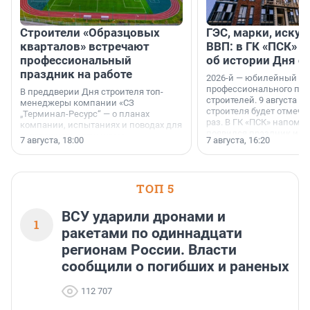
Строители «Образцовых
ГЭС, марки, искус
кварталов» встречают
ВВП: в ГК «ПСК» р
профессиональный
об истории Дня с
праздник на работе
2026-й — юбилейный го
профессионального пр
В преддверии Дня строителя топ-
строителей. 9 августа 2
менеджеры компании «СЗ
строителя будет отмечат
„Терминал-Ресурс“ — о планах
раз. В ГК «ПСК» напомни
компании, испытаниях и поводах для
появился праздник и к
осторожного оптимизма.
7 августа, 18:00
7 августа, 16:20
поменялась роль строит
ТОП 5
ВСУ ударили дронами и
1
ракетами по одиннадцати
регионам России. Власти
сообщили о погибших и раненых
112 707