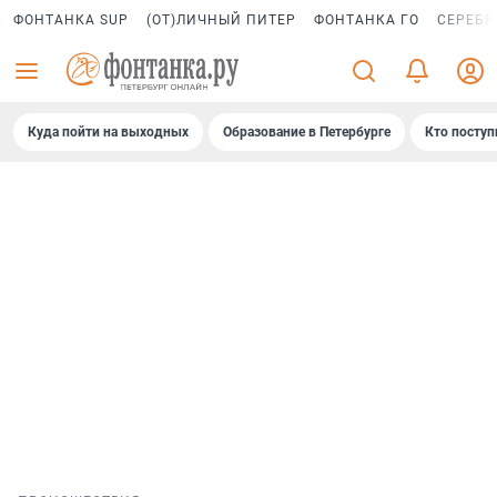
ФОНТАНКА SUP
(ОТ)ЛИЧНЫЙ ПИТЕР
ФОНТАНКА ГО
СЕРЕБР
Куда пойти на выходных
Образование в Петербурге
Кто поступ