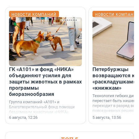
НОВОСТИ КОМПАНИЙ
НОВОСТИ КОМПАНИ
ГК «А101» и фонд «НИКА»
Петербуржцы
объединяют усилия для
возвращаются к
защиты животных в рамках
«раскладушкам» 
программы
«книжкам»
биоразнообразия
Технология гибких дисп
перестает быть нишевы
Группа компаний «А101» и
переходит в разряд вос
Благотворительный фонд помощи
повседневных решений
бездомным животным «НИКА»
заключили соглашение о
6 августа, 12:26
5 августа, 13:56
стратегическом сотрудничестве.