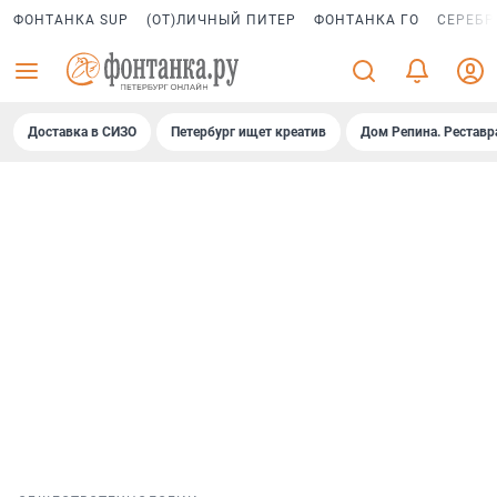
ФОНТАНКА SUP
(ОТ)ЛИЧНЫЙ ПИТЕР
ФОНТАНКА ГО
СЕРЕБР
Доставка в СИЗО
Петербург ищет креатив
Дом Репина. Реставр