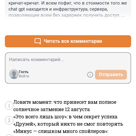
кричат-кричат. И всем пофиг, что в стоимости того же 
chat gpt находится и инфраструктура, сервера, 
позволяющие всем без задержек получить доступ. А 
тут популярность стала чуть-чуть повыше и все, этот 
+0
–0
хваленый deepseek уже заткнулся и пишет мол 
сервера заняты. Я им уже полгода пользовался, 
удобно, без впн доступно. Но теперь стало нереально. 
Читать все комментарии
постоянно недоступен. Так что про дешевизну- все 
это реклама, не более. Это все равно, что сравнивать 
автогиганта с их сетью диллеров, станциями 
обслуживания и складами запчастей и гаражника, 
который хотя и сделал отличный автомобиль, но 
Гость
Отправить
желающие будут кататься только на этом экземпляре 
Войти
т.к. других нет.
Ловите момент: что принесет вам полное
1
солнечное затмение 12 августа
«Это всего лишь шоу»: в чем секрет успеха
2
«Друзей», который никто не смог повторить
«Минус — слишком много спойлеров»: