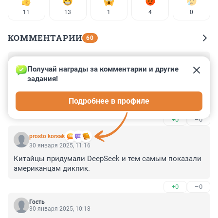
11
13
1
4
0
КОММЕНТАРИИ
60
Гость
30 января 2025, 12:08
Получай награды за комментарии и другие 
задания!
Только вот парадокс, сколько китайских ученых 
получили, скажем, Нобелевскую премию?

Подробнее в профиле
Поэтому, быть может, дело вовсе не в высоком 
качестве образования, а в том, что их банально 1,5 
+0
–0
миллиарда? Когда у вас столько народа, даже с очень 
посредственным образованием, у вас регулярно 
prosto korsak
будут появляться отдельные высококлассные спецы
30 января 2025, 11:16
Китайцы придумали DeepSeek и тем самым показали 
американцам дикпик.
+0
–0
Гость
30 января 2025, 10:18