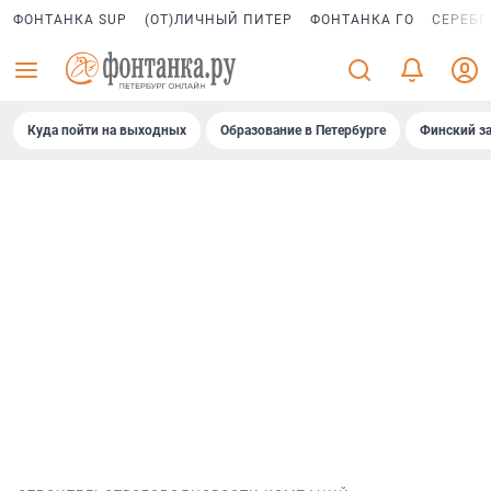
ФОНТАНКА SUP
(ОТ)ЛИЧНЫЙ ПИТЕР
ФОНТАНКА ГО
СЕРЕБР
Куда пойти на выходных
Образование в Петербурге
Финский за