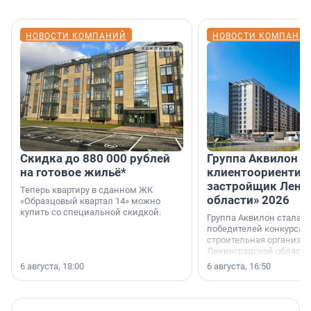
НОВОСТИ КОМПАНИЙ
НОВОСТИ КОМПАНИ
Скидка до 880 000 рублей
Группа Аквилон 
на готовое жильё*
клиентоориентир
застройщик Лени
Теперь квартиру в сданном ЖК
области» 2026
«Образцовый квартал 14» можно
купить со специальной скидкой.
Группа Аквилон стала 
победителей конкурса 
строительная организа
Ленинградской области 
номинации «Самый
6 августа, 18:00
6 августа, 16:50
клиентоориентированн
застройщик Ленинград
области».