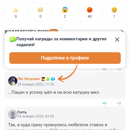
0
0
2
40
1
КОММЕНТАРИИ
26
Получай награды за комментарии и другие 
задания!
Гость
29 января 2025, 13:50
Подробнее в профиле
Эпло рецидивиста
+0
–0
Пёс Петрович
29 января 2025, 11:10
...Пацан к успеху шёл и на всю катушку жил.
+0
–0
Гость
29 января 2025, 03:50
Так, а куда сразу чуханулись любители ставок и 