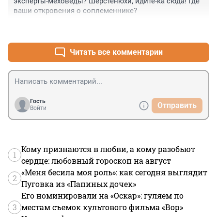
эксперты-меховеды? Шерстенюхи, идите-ка сюда! Где 
ваши откровения о соплеменнике?
+0
–0
Читать все комментарии
Гость
Отправить
Войти
Кому признаются в любви, а кому разобьют
1
сердце: любовный гороскоп на август
«Меня бесила моя роль»: как сегодня выглядит
2
Пуговка из «Папиных дочек»
Его номинировали на «Оскар»: гуляем по
3
местам съемок культового фильма «Вор»