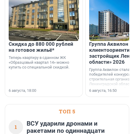
Скидка до 880 000 рублей
Группа Аквилон 
на готовое жильё*
клиентоориентир
застройщик Лени
Теперь квартиру в сданном ЖК
области» 2026
«Образцовый квартал 14» можно
купить со специальной скидкой.
Группа Аквилон стала 
победителей конкурса 
строительная организа
Ленинградской области 
номинации «Самый
6 августа, 18:00
6 августа, 16:50
клиентоориентированн
застройщик Ленинград
области».
ТОП 5
ВСУ ударили дронами и
1
ракетами по одиннадцати