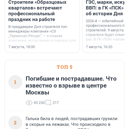
Строители «Образцовых
ГЭС, марки, искус
кварталов» встречают
ВВП: в ГК «ПСК» р
профессиональный
об истории Дня с
праздник на работе
2026-й — юбилейный го
профессионального пр
В преддверии Дня строителя топ-
строителей. 9 августа 2
менеджеры компании «СЗ
строителя будет отмечат
„Терминал-Ресурс“ — о планах
раз. В ГК «ПСК» напомни
компании, испытаниях и поводах для
появился праздник и к
осторожного оптимизма.
7 августа, 18:00
7 августа, 16:20
поменялась роль строит
ТОП 5
Погибшие и пострадавшие. Что
1
известно о взрыве в центре
Москвы
93 230
217
Галька била в людей, пострадавших грузили
2
в скорые на лежаках. Что происходило в