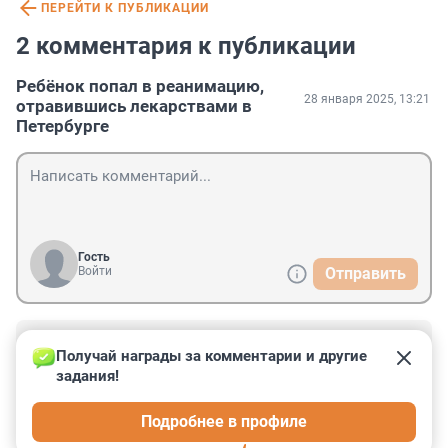
ПЕРЕЙТИ К ПУБЛИКАЦИИ
2 комментария к публикации
Ребёнок попал в реанимацию,
28 января 2025, 13:21
отравившись лекарствами в
Петербурге
Гость
Войти
Отправить
Гость
6 июля 2025, 23:22
Получай награды за комментарии и другие 
задания!
Таблетки, стиральные порошки, домашняя химия - всё 
это должно стоять там, куда даже самый 
Подробнее в профиле
любопытный ребёнок никак не доберётся!!!