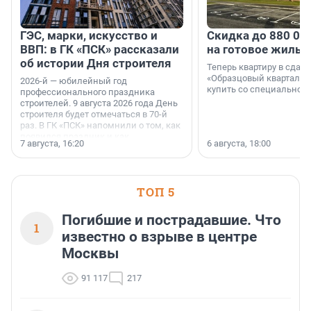
ГЭС, марки, искусство и
Скидка до 880 00
ВВП: в ГК «ПСК» рассказали
на готовое жильё
об истории Дня строителя
Теперь квартиру в сда
«Образцовый квартал 1
2026-й — юбилейный год
купить со специальной 
профессионального праздника
строителей. 9 августа 2026 года День
строителя будет отмечаться в 70-й
раз. В ГК «ПСК» напомнили о том, как
появился праздник и как
7 августа, 16:20
6 августа, 18:00
поменялась роль строительства.
ТОП 5
Погибшие и пострадавшие. Что
1
известно о взрыве в центре
Москвы
91 117
217