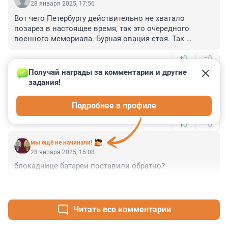
28 января 2025, 17:56
Вот чего Петербургу действительно не хватало 
позарез в настоящее время, так это очередного 
военного мемориала. Бурная овация стоя. Так 
победим!
+0
–0
Получай награды за комментарии и другие 
Гость
28 января 2025, 17:01
задания!
На мой взгляд, реконструировать "остров фортов" 
Подробнее в профиле
гораздо прибыльнее. А тут профита не видно.
+0
–0
мы ещё не начинали!
28 января 2025, 15:08
блокаднице батареи поставили обратно?
+1
–0
Читать все комментарии