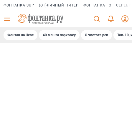
ФОНТАНКА SUP
(ОТ)ЛИЧНЫЙ ПИТЕР
ФОНТАНКА ГО
СЕРЕБР
Фонтан на Неве
40 млн за парковку
О чистоте рек
Топ-10, 