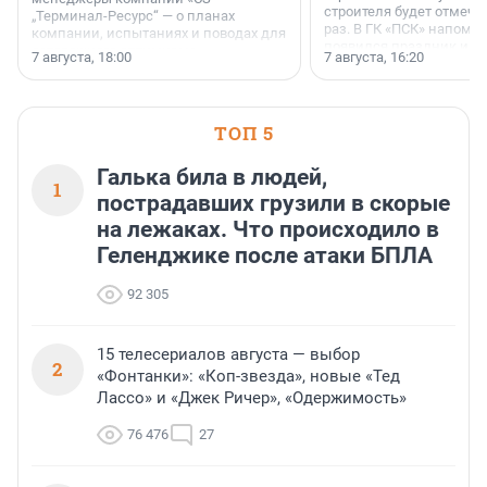
строителя будет отмечат
„Терминал-Ресурс“ — о планах
раз. В ГК «ПСК» напомни
компании, испытаниях и поводах для
появился праздник и к
осторожного оптимизма.
7 августа, 18:00
7 августа, 16:20
поменялась роль строит
ТОП 5
Галька била в людей,
1
пострадавших грузили в скорые
на лежаках. Что происходило в
Геленджике после атаки БПЛА
92 305
15 телесериалов августа — выбор
2
«Фонтанки»: «Коп-звезда», новые «Тед
Лассо» и «Джек Ричер», «Одержимость»
76 476
27