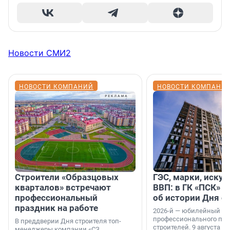
Новости СМИ2
НОВОСТИ КОМПАНИЙ
НОВОСТИ КОМПАНИ
Строители «Образцовых
ГЭС, марки, искус
кварталов» встречают
ВВП: в ГК «ПСК» р
профессиональный
об истории Дня с
праздник на работе
2026-й — юбилейный го
профессионального пр
В преддверии Дня строителя топ-
строителей. 9 августа 2
менеджеры компании «СЗ