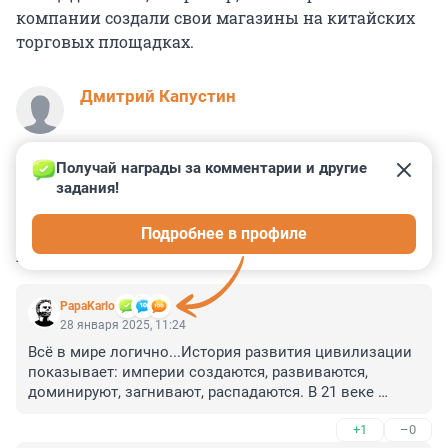
компании создали свои магазины на китайских
торговых площадках.
Дмитрий Капустин
Получай награды за комментарии и другие 
задания!
1
36
0
4
0
Подробнее в профиле
КОММЕНТАРИИ
27
PapaKarlo
28 января 2025, 11:24
Всё в мире логично...История развития цивилизации 
показывает: империи создаются, развиваются, 
доминируют, загнивают, распадаются. В 21 веке 
пришло время доминирования Китайской Империи-
+1
–0
это объективно. Но и она в итоге придет в упадок