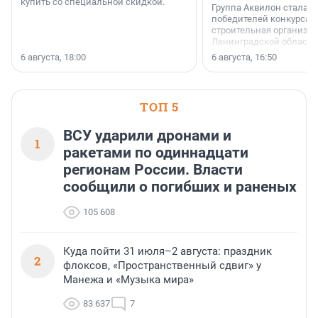
купить со специальной скидкой.
Группа Аквилон стала 
победителей конкурса 
строительная организа
Ленинградской области 
номинации «Самый
6 августа, 18:00
6 августа, 16:50
клиентоориентированн
застройщик Ленинград
области».
ТОП 5
ВСУ ударили дронами и
1
ракетами по одиннадцати
регионам России. Власти
сообщили о погибших и раненых
105 608
Куда пойти 31 июля–2 августа: праздник
2
флоксов, «Пространственный сдвиг» у
Манежа и «Музыка мира»
83 637
7