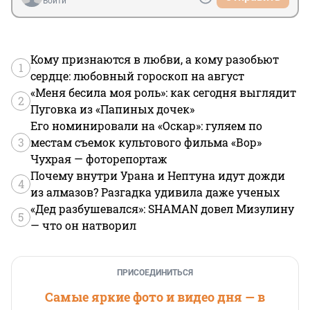
Войти
Кому признаются в любви, а кому разобьют
1
сердце: любовный гороскоп на август
«Меня бесила моя роль»: как сегодня выглядит
2
Пуговка из «Папиных дочек»
Его номинировали на «Оскар»: гуляем по
3
местам съемок культового фильма «Вор»
Чухрая — фоторепортаж
Почему внутри Урана и Нептуна идут дожди
4
из алмазов? Разгадка удивила даже ученых
«Дед разбушевался»: SHAMAN довел Мизулину
5
— что он натворил
ПРИСОЕДИНИТЬСЯ
Самые яркие фото и видео дня — в