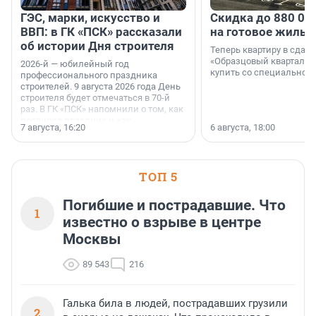
ГЭС, марки, искусство и
Скидка до 880 00
ВВП: в ГК «ПСК» рассказали
на готовое жильё
об истории Дня строителя
Теперь квартиру в сда
«Образцовый квартал 1
2026-й — юбилейный год
купить со специальной 
профессионального праздника
строителей. 9 августа 2026 года День
строителя будет отмечаться в 70-й
раз. В ГК «ПСК» напомнили о том, как
появился праздник и как
7 августа, 16:20
6 августа, 18:00
поменялась роль строительства.
ТОП 5
Погибшие и пострадавшие. Что
1
известно о взрыве в центре
Москвы
89 543
216
Галька била в людей, пострадавших грузили
2