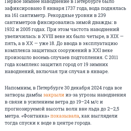
Первое зимнее наводнение в Петербурге было
зафиксировано 8 января 1737 года, вода поднялась
на 161 сантиметр. Рекордные уровни в 239
сантиметров фиксировались зимой дважды: в
1932 и 2005 годах. При этом частота наводнений
увеличилась: в XVIII веке их было четыре, в XIX —
пять, а в XX — уже 18. До ввода в эксплуатацию
комплекса защитных сооружений в XXI веке
произошло восемь случаев подтопления. С 2011
года комплекс защитил город от 19 зимних
наводнений, включая три случая в январе.
Напомним, в Петербурге 30 декабря 2024 года все
затворы дамбы
закрыли
из-за угрозы наводнения
в связи в усилением ветра до 19–24 м/с и
прогнозируемой высоты волн вне льда до 2–2,5
метра. «Фонтанка»
показывала
, как выглядели
тогда спуски к воде в центре города.