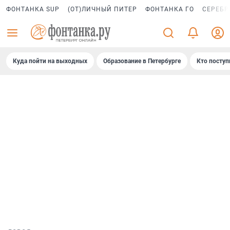
ФОНТАНКА SUP
(ОТ)ЛИЧНЫЙ ПИТЕР
ФОНТАНКА ГО
СЕРЕБР
Куда пойти на выходных
Образование в Петербурге
Кто поступ