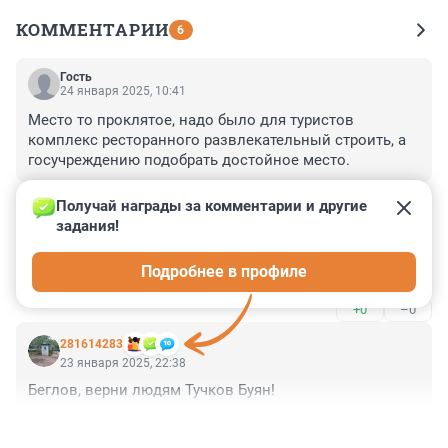
КОММЕНТАРИИ
6
Гость
24 января 2025, 10:41
Место то проклятое, надо было для туристов 
комплекс ресторанного развлекательный строить, а 
госучреждению подобрать достойное место.
+0
–0
Получай награды за комментарии и другие 
задания!
Гость
23 января 2025, 23:20
Подробнее в профиле
Шахту чего? Лифта?
+0
–0
281614283
23 января 2025, 22:38
Беглов, верни людям Тучков Буян!
+5
–0