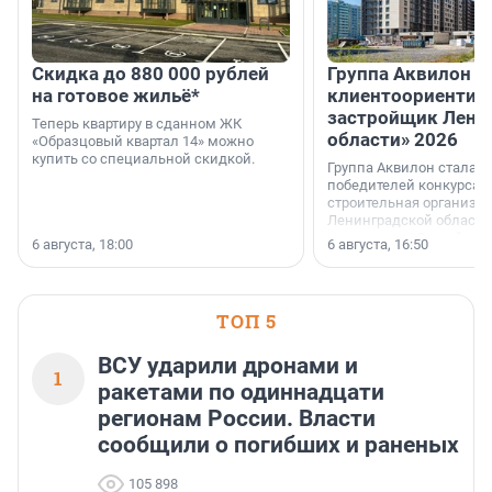
Скидка до 880 000 рублей
Группа Аквилон 
на готовое жильё*
клиентоориентир
застройщик Лени
Теперь квартиру в сданном ЖК
области» 2026
«Образцовый квартал 14» можно
купить со специальной скидкой.
Группа Аквилон стала 
победителей конкурса 
строительная организа
Ленинградской области 
номинации «Самый
6 августа, 18:00
6 августа, 16:50
клиентоориентированн
застройщик Ленинград
области».
ТОП 5
ВСУ ударили дронами и
1
ракетами по одиннадцати
регионам России. Власти
сообщили о погибших и раненых
105 898