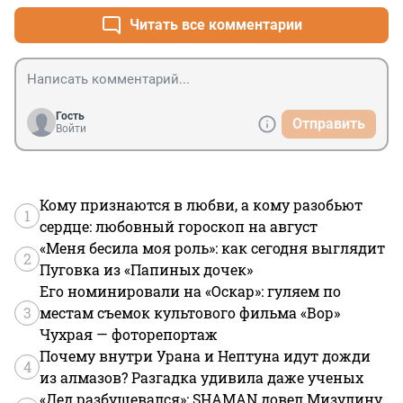
Читать все комментарии
Гость
Отправить
Войти
Кому признаются в любви, а кому разобьют
1
сердце: любовный гороскоп на август
«Меня бесила моя роль»: как сегодня выглядит
2
Пуговка из «Папиных дочек»
Его номинировали на «Оскар»: гуляем по
3
местам съемок культового фильма «Вор»
Чухрая — фоторепортаж
Почему внутри Урана и Нептуна идут дожди
4
из алмазов? Разгадка удивила даже ученых
«Дед разбушевался»: SHAMAN довел Мизулину