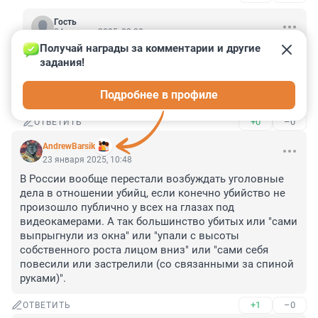
Гость
24 января 2025, 02:08
Получай награды за комментарии и другие 
Да какая разница! Он был прежде всего человеком 
задания!
!!! Талантливым и светлым, которой неизвестно как 
и от чего умер. И умирать он не собирался. Имейте 
Подробнее в профиле
уважение хотя бы к смерти человека
+0
–0
ОТВЕТИТЬ
AndrewBarsik
23 января 2025, 10:48
В России вообще перестали возбуждать уголовные 
дела в отношении убийц, если конечно убийство не 
произошло публично у всех на глазах под 
видеокамерами. А так большинство убитых или "сами 
выпрыгнули из окна" или "упали с высоты 
собственного роста лицом вниз" или "сами себя 
повесили или застрелили (со связанными за спиной 
руками)".
+1
–0
ОТВЕТИТЬ