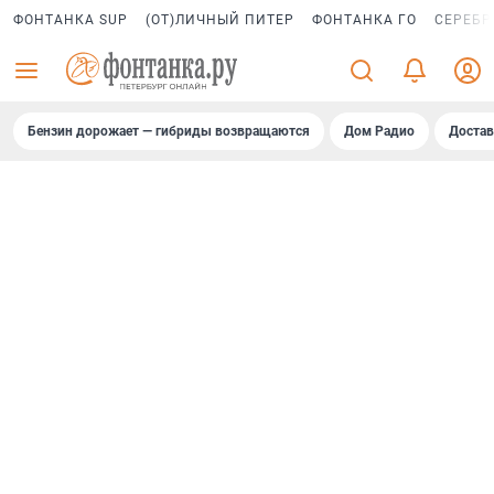
ФОНТАНКА SUP
(ОТ)ЛИЧНЫЙ ПИТЕР
ФОНТАНКА ГО
СЕРЕБР
Бензин дорожает — гибриды возвращаются
Дом Радио
Достав