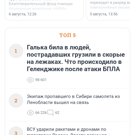
переходит в разряд вос
Благотворительный фонд помощи
повседневных решений
бездомным животным «НИКА»
заключили соглашение о
6 августа, 12:26
5 августа, 13:56
стратегическом сотрудничестве.
ТОП 5
Галька била в людей,
1
пострадавших грузили в скорые
на лежаках. Что происходило в
Геленджике после атаки БПЛА
98 601
Экипаж пропавшего в Сибири самолета из
2
Ленобласти вышел на связь
66 226
62
ВСУ ударили ракетами и дронами по
3