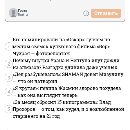
Гость
Отправить
Войти
Его номинировали на «Оскар»: гуляем по
1
местам съемок культового фильма «Вор»
Чухрая — фоторепортаж
Почему внутри Урана и Нептуна идут дожди
2
из алмазов? Разгадка удивила даже ученых
«Дед разбушевался»: SHAMAN довел Мизулину
3
— что он натворил
«Я крутая»: певица Жасмин здорово похудела
4
— как она выглядит теперь
«За месяц сбросил 15 килограммов»: Влад
5
Прохоров — о том, как худел, и о возлюбленной
старше его на 21 год