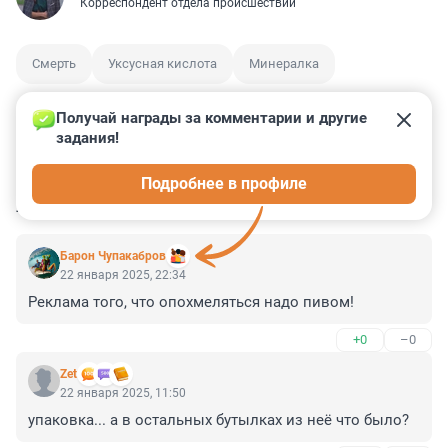
Корреспондент отдела происшествий
Смерть
Уксусная кислота
Минералка
Получай награды за комментарии и другие 
задания!
0
5
3
11
1
Подробнее в профиле
КОММЕНТАРИИ
13
Барон Чупакабров
22 января 2025, 22:34
Реклама того, что опохмеляться надо пивом!
+0
–0
Zet
22 января 2025, 11:50
упаковка... а в остальных бутылках из неё что было?