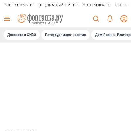
ФОНТАНКА SUP
(ОТ)ЛИЧНЫЙ ПИТЕР
ФОНТАНКА ГО
СЕРЕБР
Доставка в СИЗО
Петербург ищет креатив
Дом Репина. Реставр