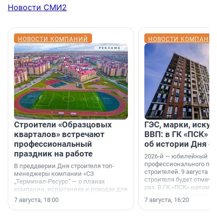
Новости СМИ2
НОВОСТИ КОМПАНИЙ
НОВОСТИ КОМПАНИ
Строители «Образцовых
ГЭС, марки, искус
кварталов» встречают
ВВП: в ГК «ПСК» р
профессиональный
об истории Дня с
праздник на работе
2026-й — юбилейный го
профессионального пр
В преддверии Дня строителя топ-
строителей. 9 августа 2
менеджеры компании «СЗ
строителя будет отмечат
„Терминал-Ресурс“ — о планах
раз. В ГК «ПСК» напомни
компании, испытаниях и поводах для
появился праздник и к
осторожного оптимизма.
7 августа, 18:00
7 августа, 16:20
поменялась роль строит