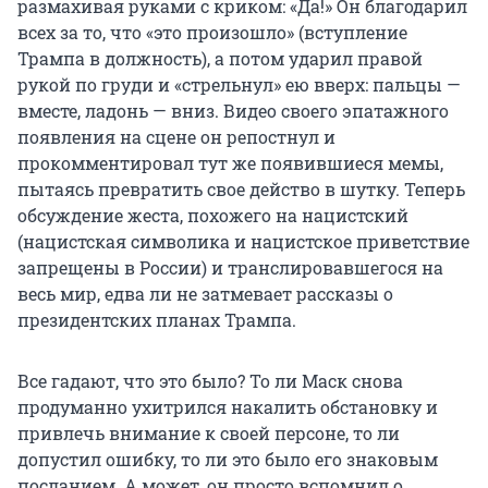
размахивая руками с криком: «Да!» Он благодарил
всех за то, что «это произошло» (вступление
Трампа в должность), а потом ударил правой
рукой по груди и «стрельнул» ею вверх: пальцы —
вместе, ладонь — вниз. Видео своего эпатажного
появления на сцене он репостнул и
прокомментировал тут же появившиеся мемы,
пытаясь превратить свое действо в шутку. Теперь
обсуждение жеста, похожего на нацистский
(нацистская символика и нацистское приветствие
запрещены в России) и транслировавшегося на
весь мир, едва ли не затмевает рассказы о
президентских планах Трампа.
Все гадают, что это было? То ли Маск снова
продуманно ухитрился накалить обстановку и
привлечь внимание к своей персоне, то ли
допустил ошибку, то ли это было его знаковым
посланием. А может, он просто вспомнил о