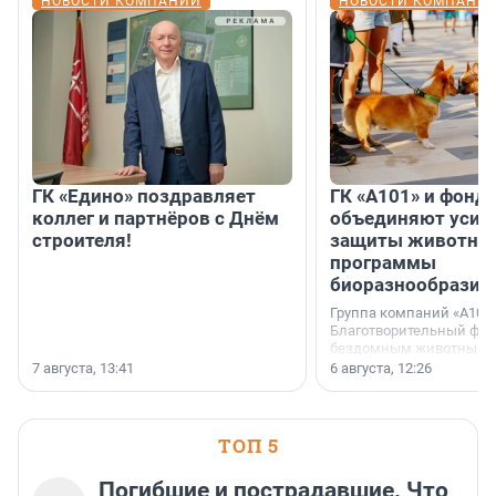
НОВОСТИ КОМПАНИЙ
НОВОСТИ КОМПАНИ
ГК «Едино» поздравляет
ГК «А101» и фонд
коллег и партнёров с Днём
объединяют усил
строителя!
защиты животных
программы
биоразнообразия
Группа компаний «А101»
Благотворительный фо
бездомным животным 
заключили соглашение
7 августа, 13:41
6 августа, 12:26
стратегическом сотрудн
ТОП 5
Погибшие и пострадавшие. Что