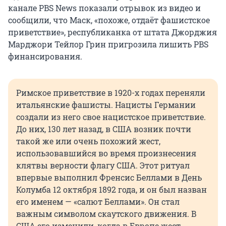
канале PBS News показали отрывок из видео и
сообщили, что Маск, «похоже, отдаёт фашистское
приветствие», республиканка от штата Джорджия
Марджори Тейлор Грин пригрозила лишить PBS
финансирования.
Римское приветствие в 1920-х годах переняли
итальянские фашисты. Нацисты Германии
создали из него свое нацистское приветствие.
До них, 130 лет назад, в США возник почти
такой же или очень похожий жест,
использовавшийся во время произнесения
клятвы верности флагу США. Этот ритуал
впервые выполнил Френсис Беллами в День
Колумба 12 октября 1892 года, и он был назван
его именем — «салют Беллами». Он стал
важным символом скаутского движения. В
США его изменили, когда в Европе жест