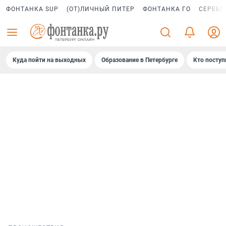
ФОНТАНКА SUP
(ОТ)ЛИЧНЫЙ ПИТЕР
ФОНТАНКА ГО
СЕРЕБР
Куда пойти на выходных
Образование в Петербурге
Кто поступ