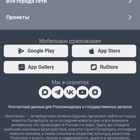
Все города сети
Проекты
Мобильное приложение
Google Play
App Store
App Gallery
RuStore
Мы в соцсетях
Контактные данные для Роскомнадзора и государственных органов
«Фонтанка» — петербургское сетевое издание, где можно найти не только
новости Петербурга, но и последние новости дня, и все важное и
интересное, что происходит в России и в мире. Здесь вы отыщете
наиболее значимые происшествия, новости Санкт-Петербурга, последние
новости бизнеса, а также события в обществе, культуре, искусстве.
Политика и власть, бизнес и недвижимость, дороги и автомобили,