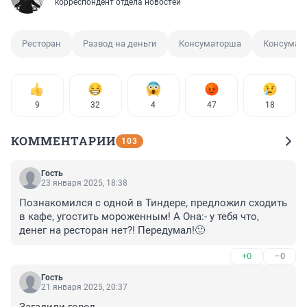
корреспондент отдела новостей
Ресторан
Развод на деньги
Консуматорша
Консумац
9
32
4
47
18
КОММЕНТАРИИ
103
Гость
23 января 2025, 18:38
Познакомился с одной в Тиндере, предложил сходить 
в кафе, угостить мороженным! А Она:- у тебя что, 
денег на ресторан нет?! Передумал!🙂
+0
–0
Гость
21 января 2025, 20:37