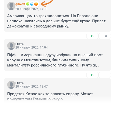
q3wert
20 января 2025, 14:11
Американцам то грех жаловаться. На Европе они 
неплохо нажились а дальше будет ещё круче. Привет 
демократии и свободному рынку.
+0
–0
Гость
20 января 2025, 14:04
Пфф ... Американцы сдуру избрали на высший пост 
клоуна с менатлитетом, близким типичному 
менталитету россиянского глубинного. Ну что ж, 
американцы, вам движухи не хватало, 
+0
–1
пристегивайтесь покрепче :(
Гость
20 января 2025, 13:47
Придется Китаю как-то спасать европу. Может 
прикупит там Румынию какую.
+1
–1