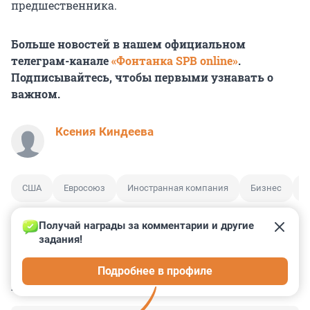
предшественника.
Больше новостей в нашем официальном
телеграм-канале
«Фонтанка SPB online»
.
Подписывайтесь, чтобы первыми узнавать о
важном.
Ксения Киндеева
США
Евросоюз
Иностранная компания
Бизнес
Д
Получай награды за комментарии и другие 
задания!
0
3
0
0
0
Подробнее в профиле
КОММЕНТАРИИ
5