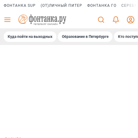
ФОНТАНКА SUP
(ОТ)ЛИЧНЫЙ ПИТЕР
ФОНТАНКА ГО
СЕРЕБР
Куда пойти на выходных
Образование в Петербурге
Кто поступ