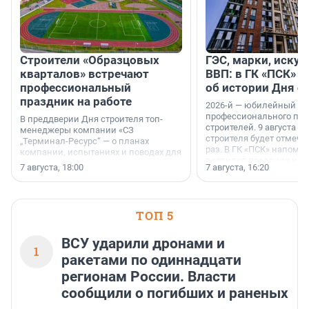
Строители «Образцовых
ГЭС, марки, искус
кварталов» встречают
ВВП: в ГК «ПСК» р
профессиональный
об истории Дня с
праздник на работе
2026-й — юбилейный го
профессионального пр
В преддверии Дня строителя топ-
строителей. 9 августа 2
менеджеры компании «СЗ
строителя будет отмечат
„Терминал-Ресурс“ — о планах
раз. В ГК «ПСК» напомни
компании, испытаниях и поводах для
появился праздник и к
осторожного оптимизма.
7 августа, 18:00
7 августа, 16:20
поменялась роль строит
ТОП 5
ВСУ ударили дронами и
1
ракетами по одиннадцати
регионам России. Власти
сообщили о погибших и раненых