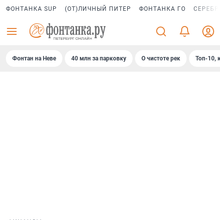
ФОНТАНКА SUP
(ОТ)ЛИЧНЫЙ ПИТЕР
ФОНТАНКА ГО
СЕРЕБР
Фонтан на Неве
40 млн за парковку
О чистоте рек
Топ-10, 