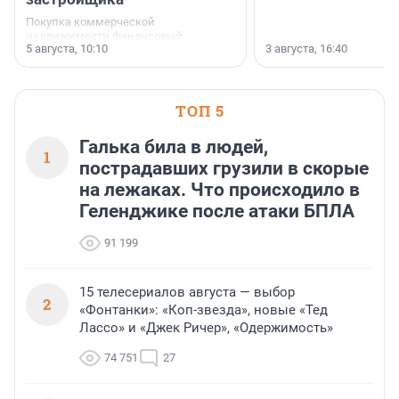
Покупка коммерческой
недвижимости финансовый
5 августа, 10:10
3 августа, 16:40
инструмент, доступный для многих
предпринимателей. Будь то новый
офис, склад, торговое помещение
или готовый арендный бизнес —
успех сделки зависит от правильного
ТОП 5
выбора объекта и грамотного
финансирования.
Галька била в людей,
1
пострадавших грузили в скорые
на лежаках. Что происходило в
Геленджике после атаки БПЛА
91 199
15 телесериалов августа — выбор
2
«Фонтанки»: «Коп-звезда», новые «Тед
Лассо» и «Джек Ричер», «Одержимость»
74 751
27