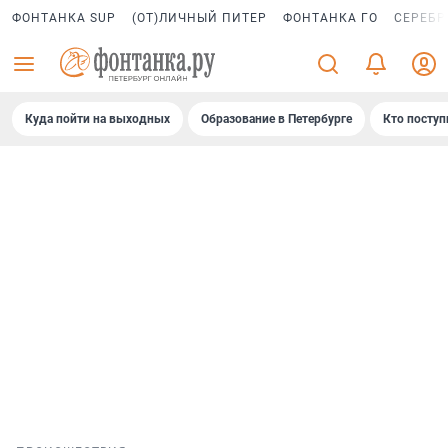
ФОНТАНКА SUP
(ОТ)ЛИЧНЫЙ ПИТЕР
ФОНТАНКА ГО
СЕРЕБР
Куда пойти на выходных
Образование в Петербурге
Кто поступ