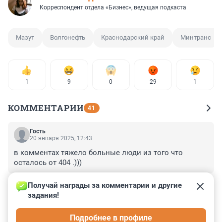
Корреспондент отдела «Бизнес», ведущая подкаста
Мазут
Волгонефть
Краснодарский край
Минтранс
1
9
0
29
1
КОММЕНТАРИИ
41
Гость
20 января 2025, 12:43
в комментах тяжело больные люди из того что 
осталось от 404 .)))
+0
–0
Получай награды за комментарии и другие 
задания!
Гость
20 января 2025, 09:42
Подробнее в профиле
Надо было винты спилить. Там латуни нормально