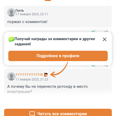
Гость
17 января 2025, 22:11
поржал с комментов!
+0
–0
Получай награды за комментарии и другие 
Гость
17 января 2025, 21:46
задания!
как по ро сята старются 🍿🍿🍿🍿 комменты все хужее 
Подробнее в профиле
и хужее
+0
–0
111111111111118
17 января 2025, 21:23
А почему бы не перенести ротонду в место 
инаугурации?
+0
–0
Читать все комментарии