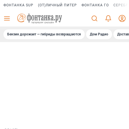
ФОНТАНКА SUP
(ОТ)ЛИЧНЫЙ ПИТЕР
ФОНТАНКА ГО
СЕРЕБР
Бензин дорожает — гибриды возвращаются
Дом Радио
Достав