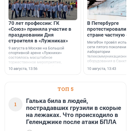
70 лет профессии: ГК
В Петербурге
«Союз» приняла участие в
протестировали п
праздновании Дня
стране частную с
строителя в «Лужниках»
МегаФон провёл испыта
сети пятого поколения 
9 августа в Москве на Большой
лаборатории
спортивной арене «Лужники»
телекоммуникационног
состоялось масштабное
оборудования в Санкт-П
торжественное мероприятие,
посвящённое 70-летию Дня
10 августа, 13:56
10 августа, 13:43
строителя.
ТОП 5
Галька била в людей,
1
пострадавших грузили в скорые
на лежаках. Что происходило в
Геленджике после атаки БПЛА