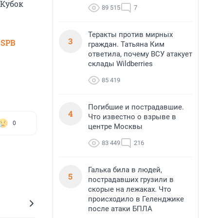
 Кубок
89 515
7
Теракты против мирных
3
 SPB
граждан. Татьяна Ким
ответила, почему ВСУ атакует
склады Wildberries
85 419
Погибшие и пострадавшие.
4
Что известно о взрыве в
0
центре Москвы
83 449
216
Галька била в людей,
5
пострадавших грузили в
скорые на лежаках. Что
происходило в Геленджике
после атаки БПЛА