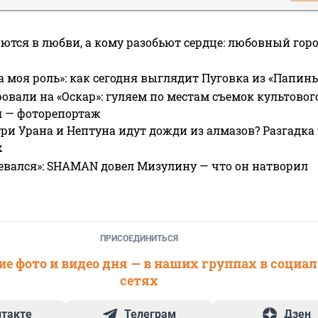
ются в любви, а кому разобьют сердце: любовный гор
а моя роль»: как сегодня выглядит Пуговка из «Папин
овали на «Оскар»: гуляем по местам съемок культово
я — фоторепортаж
ри Урана и Нептуна идут дожди из алмазов? Разгадка
х
евался»: SHAMAN довел Мизулину — что он натворил
ПРИСОЕДИНИТЬСЯ
е фото и видео дня — в наших группах в социа
сетях
нтакте
Телеграм
Дзен