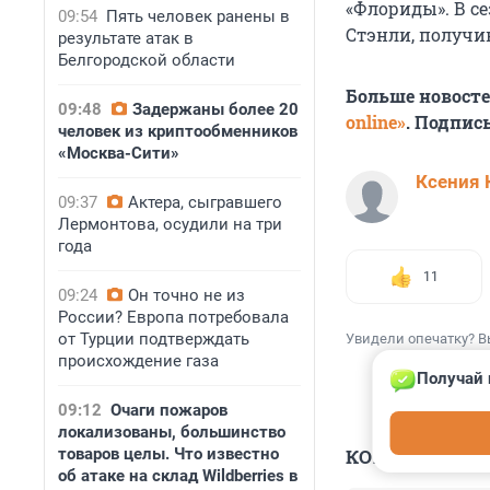
«Флориды». В се
09:54
Пять человек ранены в
Стэнли, получи
результате атак в
Белгородской области
Больше новост
09:48
Задержаны более 20
online»
. Подпис
человек из криптообменников
«Москва-Сити»
Ксения 
09:37
Актера, сыгравшего
Лермонтова, осудили на три
года
11
09:24
Он точно не из
России? Европа потребовала
от Турции подтверждать
Увидели опечатку? В
происхождение газа
Получай 
09:12
Очаги пожаров
локализованы, большинство
товаров целы. Что известно
КОММЕНТАР
об атаке на склад Wildberries в