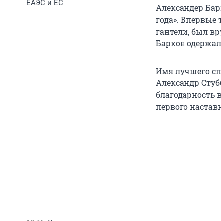
ЕАЭС и ЕС
Александер Бар
года». Впервые
гантели, был в
Барков одержал
Имя лучшего сп
Александр Стуб
благодарность в
первого настав