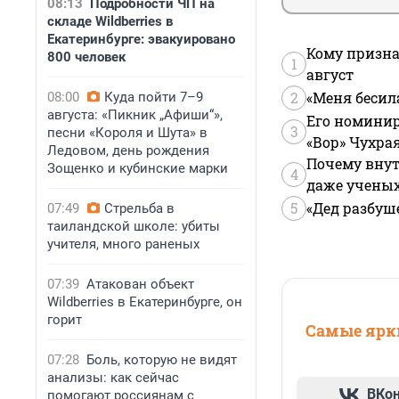
08:13
Подробности ЧП на
складе Wildberries в
Екатеринбурге: эвакуировано
Кому призна
800 человек
1
август
2
«Меня бесил
08:00
Куда пойти 7–9
августа: «Пикник „Афиши“»,
Его номинир
3
песни «Короля и Шута» в
«Вор» Чухра
Ледовом, день рождения
Почему внут
Зощенко и кубинские марки
4
даже учены
5
«Дед разбуш
07:49
Стрельба в
таиландской школе: убиты
учителя, много раненых
07:39
Атакован объект
Wildberries в Екатеринбурге, он
горит
Самые ярки
07:28
Боль, которую не видят
анализы: как сейчас
ВКо
помогают россиянам с