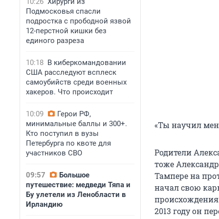
10:26
Хирурги из
Подмосковья спасли
подростка с прободной язвой
12-перстной кишки без
единого разреза
10:18
В киберкомандовании
США расследуют всплеск
самоубийств среди военных
хакеров. Что происходит
10:09
Герои РФ,
минимальные баллы и 300+.
«Ты научил меня
Кто поступил в вузы
Петербурга по квоте для
Родители Алекс
участников СВО
тоже Александр 
09:57
Большое
Тампере на прот
путешествие: медведи Тяпа и
начал свою кар
Бу улетели из Ленобласти в
происхождения 
Ирландию
2013 году он пе