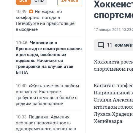
Все
СПБ
24 часа
Хоккеис
10:49
Не жарко, но
спортсм
комфортно: погода в
Петербурге на предстоящие
выходные
17 января 2025, 13:23
10:46
Чиновники в
11
коммен
Кронштадте осмотрели школы
и детсады, особенно их
подвалы. Начинаются
Хоккеиста росс
тренировки на случай атак
спортсменом год
БПЛА
Капитан профес
10:40
«Жить хочется в любом
возрасте». Екатерине
Национальной х
требуется помощь в борьбе с
Стэнли Алексан
редким заболеванием
итоговом голос
Лукаса Храдецк
10:33
Пашинян: Армения
Хелиёваара.
осознает невозможность
одновременного членства в