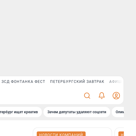
ЗСД ФОНТАНКА ФЕСТ
ПЕТЕРБУРГСКИЙ ЗАВТРАК
АФИША PLUS
тербург ищет креатив
Зачем депутаты удаляют соцсети
Олимпиадни
НОВОСТИ КОМПАНИЙ
НОВОС