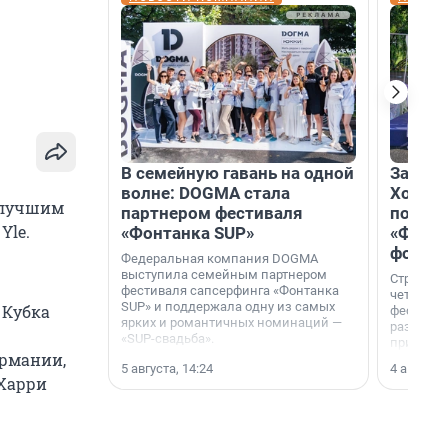
В семейную гавань на одной
Зажгли
волне: DOGMA стала
Холдин
 лучшим
партнером фестиваля
посети
Yle.
«Фонтанка SUP»
«Фонта
фотоз
Федеральная компания DOGMA
выступила семейным партнером
Строител
фестиваля сапсерфинга «Фонтанка
четверты
SUP» и поддержала одну из самых
 Кубка
фестивал
ярких и романтичных номинаций —
раз комп
«SUP-свадьба».
привезти
ермании,
и подари
5 августа, 14:24
4 августа,
посетите
 Харри
необычно