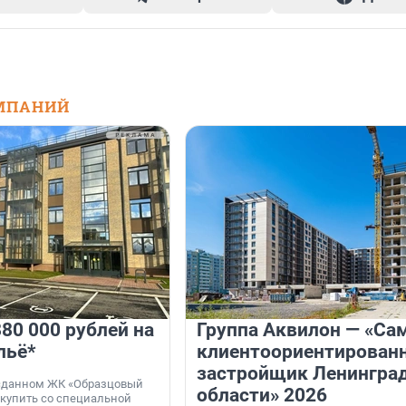
МПАНИЙ
80 000 рублей на
Группа Аквилон — «Са
льё*
клиентоориентирован
застройщик Ленингра
 сданном ЖК «Образцовый
области» 2026
 купить со специальной