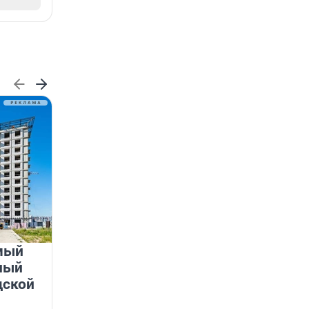
мый
«Лучший проект КРТ»
ный
Ленобласти — микрорайон
дской
«Город Звёзд»
Победителем профессионального конкурса