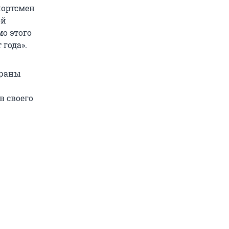
портсмен
ой
о этого
года».
траны
в своего