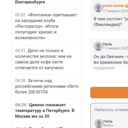
Екатеринбурге
prosto korsak
17 января 2025
09:02
«Фонтанка» приглашает
В чем состоит "
на заседание клуба
(Финляндия)?
«Ресторатор»: «Итоги
полугодия: кризис и
возможности»
Гость
17 января 2025
08:51
Дело не только в
количестве молока: чем на
Он да Овечкин -
самом деле кофе латте
во вражеские бю
отличается от капучино
гордимся!
08:38
За ночь над
российскими регионами сбито
более 200 БПЛА
08:26
Циклон понижает
температуру в Петербурге. В
Москве же за 30
Гость
Войти