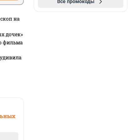
Все промокоды
оскоп на
ых дочек»
го фильма
 удивила
льных