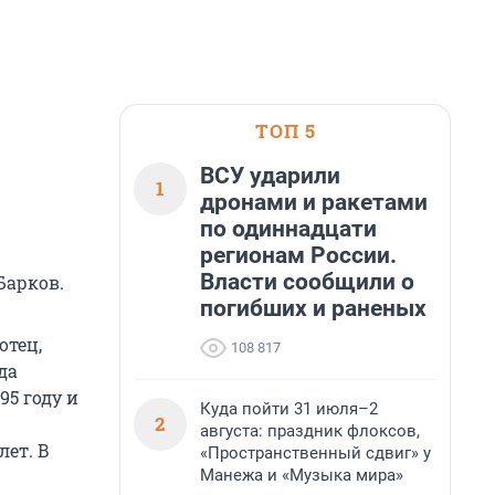
ТОП 5
ВСУ ударили
1
дронами и ракетами
по одиннадцати
регионам России.
Власти сообщили о
Барков.
погибших и раненых
отец,
108 817
да
95 году и
Куда пойти 31 июля–2
2
августа: праздник флоксов,
лет. В
«Пространственный сдвиг» у
Манежа и «Музыка мира»