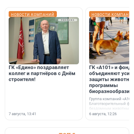
НОВОСТИ КОМПАНИЙ
НОВОСТИ КОМПАНИ
ГК «Едино» поздравляет
ГК «А101» и фонд
коллег и партнёров с Днём
объединяют усил
строителя!
защиты животных
программы
биоразнообразия
Группа компаний «А101»
Благотворительный фо
бездомным животным 
заключили соглашение
7 августа, 13:41
6 августа, 12:26
стратегическом сотрудн