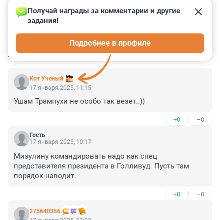
Получай награды за комментарии и другие 
задания!
2
5
0
0
0
Подробнее в профиле
КОММЕНТАРИИ
9
Кот Ученый
17 января 2025, 11:15
Ушам Трампухи не особо так везет..))
+0
–0
Гость
17 января 2025, 10:17
Мизулину командировать надо как спец 
представителя президента в Голливуд. Пусть там 
порядок наводит.
+0
–0
275640356