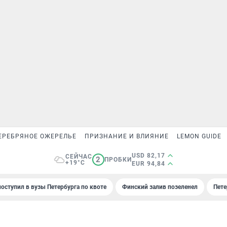
ЕРЕБРЯНОЕ ОЖЕРЕЛЬЕ
ПРИЗНАНИЕ И ВЛИЯНИЕ
LEMON GUIDE
USD 82,17
СЕЙЧАС
2
ПРОБКИ
+19°C
EUR 94,84
поступил в вузы Петербурга по квоте
Финский залив позеленел
Пете