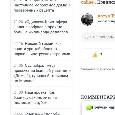
21:31
Как приготовить
online»
. Подпис
настоящее мороженое дома: 3
проверенных рецепта
Артур Т
21:26
«Одиссея» Кристофера
корреспонд
Нолана собрала в прокате
больше миллиарда долларов
ДТП с пешеходом
21:16
Никакой химии: как
спасти урожай яблок от
парши — инструкция агронома
7
21:06
Суд избрал меру
Увидели опечатку? В
пресечения бывшей участнице
«Дома-2», гулявшей голышом
по Москве
21:00
Наш проект: Как
КОММЕНТАР
бизнесу сэкономить на
платежах за рубеж
Получай наг
Гость
16 января 2025
20:56
«Мерзкий способ»: