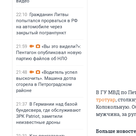
видео
22:10
Гражданин Литвы
попытался прорваться в РФ
на автомобиле через
закрытый погранпункт
21:59
«Вы это видели?»:
Пентагон опубликовал новую
партию файлов об НЛО
21:48
«Водитель успел
выскочить». Машина дотла
сгорела в Петроградском
районе
В ГУ МВД по Пет
тротуар
, столк
21:37
В Германии над базой
Колокольную. Об
бундесвера, где обслуживают
мужчина, за рул
ЗРК Patriot, заметили
неизвестные дроны
Больше новост