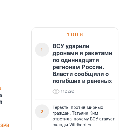
ТОП 5
ВСУ ударили
1
дронами и ракетами
по одиннадцати
регионам России.
Власти сообщили о
погибших и раненых
а
112 292
а
й
Теракты против мирных
2
граждан. Татьяна Ким
ответила, почему ВСУ атакует
склады Wildberries
 SPB