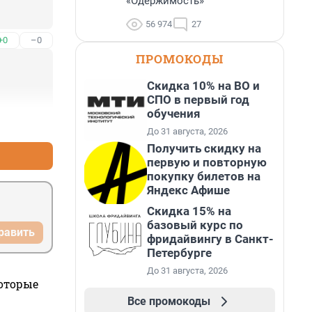
«Одержимость»
56 974
27
+0
–0
ПРОМОКОДЫ
Скидка 10% на ВО и
СПО в первый год
обучения
+0
–0
До 31 августа, 2026
Получить скидку на
первую и повторную
покупку билетов на
Яндекс Афише
Скидка 15% на
базовый курс по
равить
фридайвингу в Санкт-
Петербурге
До 31 августа, 2026
которые
Все промокоды