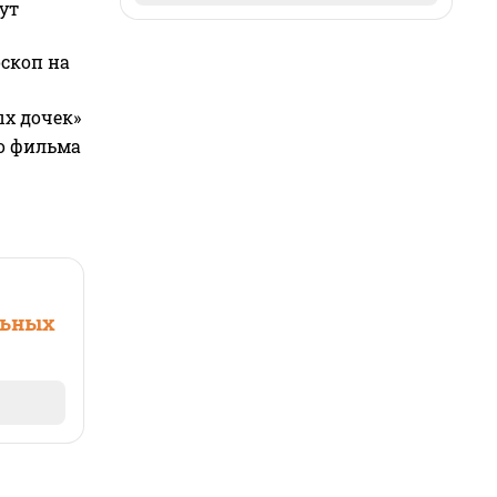
ут
оскоп на
ых дочек»
го фильма
льных