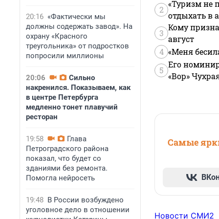
«Туризм не 
2
отдыхать в а
20:16
«Фактически мы
должны содержать завод». На
Кому призна
3
охрану «Красного
август
треугольника» от подростков
4
«Меня бесил
попросили миллионы
Его номинир
5
«Вор» Чухра
20:06
Сильно
накренился. Показываем, как
в центре Петербурга
медленно тонет плавучий
ресторан
19:58
Глава
Самые ярки
Петроградского района
показал, что будет со
зданиями без ремонта.
ВКо
Помогла нейросеть
19:48
В России возбуждено
уголовное дело в отношении
Новости СМИ2