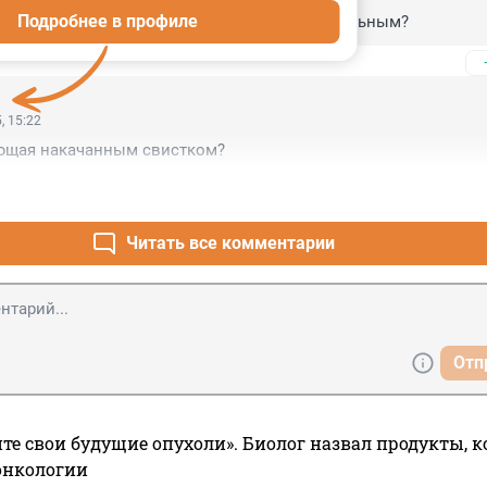
Подробнее в профиле
ласти вы совсем ничего не считаете ненормальным?
, 15:22
ающая накачанным свистком?
Читать все комментарии
Отп
те свои будущие опухоли». Биолог назвал продукты, 
онкологии