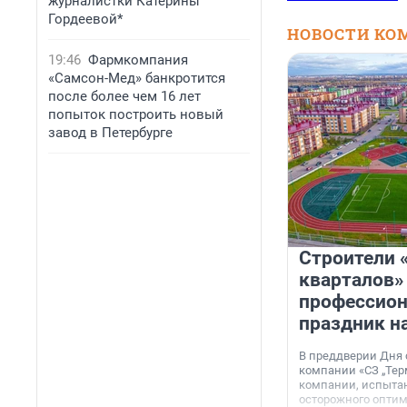
журналистки Катерины
Гордеевой*
НОВОСТИ КО
19:46
Фармкомпания
«Самсон-Мед» банкротится
после более чем 16 лет
попыток построить новый
завод в Петербурге
Строители 
кварталов»
профессио
праздник н
В преддверии Дня
компании «СЗ „Тер
компании, испытан
осторожного опти