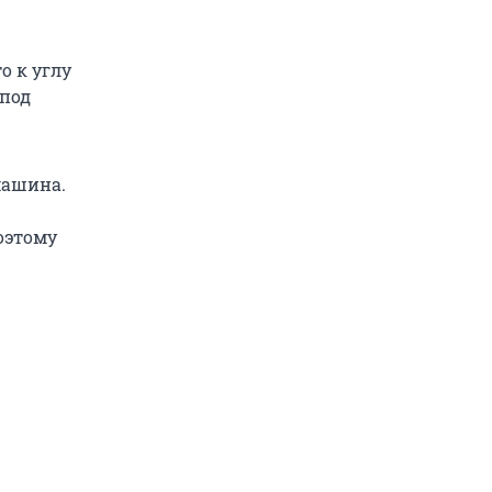
о к углу
 под
 машина.
поэтому