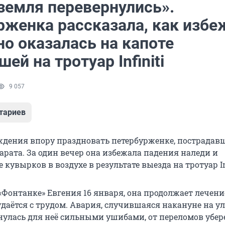
 земля перевернулись».
рженка рассказала, как избе
но оказалась на капоте
ей на тротуар Infiniti
9 057
тариев
ждения впору праздновать петербурженке, пострадав
арата. За один вечер она избежала падения наледи и
 кувырков в воздухе в результате выезда на тротуар Inf
«Фонтанке» Евгения 16 января, она продолжает лечени
удаётся с трудом. Авария, случившаяся накануне на у
рнулась для неё сильными ушибами, от переломов убер