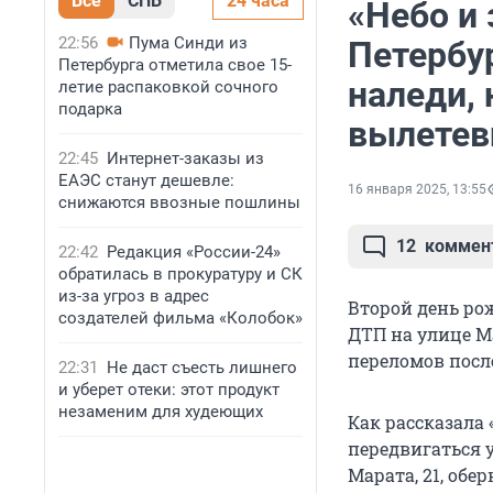
Все
СПБ
24 часа
«Небо и
22:56
Пума Синди из
Петербу
Петербурга отметила свое 15-
наледи, 
летие распаковкой сочного
подарка
вылетевш
22:45
Интернет-заказы из
ЕАЭС станут дешевле:
16 января 2025, 13:55
снижаются ввозные пошлины
12
коммен
22:42
Редакция «России-24»
обратилась в прокуратуру и СК
из-за угроз в адрес
Второй день ро
создателей фильма «Колобок»
ДТП на улице М
переломов после
22:31
Не даст съесть лишнего
и уберет отеки: этот продукт
незаменим для худеющих
Как рассказала 
передвигаться 
Марата, 21, обе