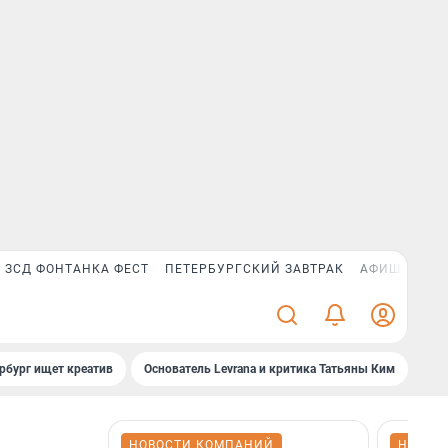
ЗСД ФОНТАНКА ФЕСТ
ПЕТЕРБУРГСКИЙ ЗАВТРАК
АФИША PLUS
рбург ищет креатив
Основатель Levrana и критика Татьяны Ким
Зач
НОВОСТИ КОМПАНИЙ
НОВОС