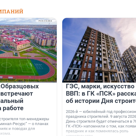
МПАНИЙ
«Образцовых
ГЭС, марки, искусство
 встречают
ВВП: в ГК «ПСК» расск
нальный
об истории Дня строит
а работе
2026-й — юбилейный год профессио
праздника строителей. 9 августа 2026
 строителя топ-менеджеры
День строителя будет отмечаться в 70
минал-Ресурс“ — о планах
ГК «ПСК» напомнили о том, как появ
иях и поводах для
праздник и как поменялась роль
мизма.
строительства.