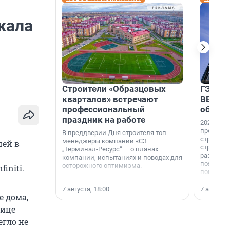
жала
Строители «Образцовых
ГЭС, м
кварталов» встречают
ВВП: в
профессиональный
об ист
праздник на работе
2026-й —
професси
В преддверии Дня строителя топ-
строителе
менеджеры компании «СЗ
шей в
строителя
„Терминал-Ресурс“ — о планах
раз. В ГК
компании, испытаниях и поводах для
появился
осторожного оптимизма.
initi.
поменяла
7 августа, 18:00
7 августа,
е дома,
лице
егло не