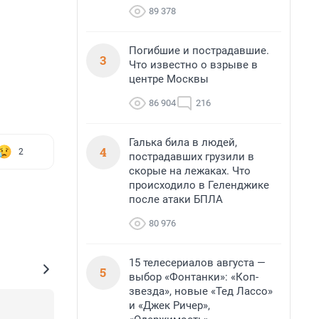
89 378
Погибшие и пострадавшие.
3
Что известно о взрыве в
центре Москвы
86 904
216
Галька била в людей,
4
2
пострадавших грузили в
скорые на лежаках. Что
происходило в Геленджике
после атаки БПЛА
80 976
15 телесериалов августа —
5
выбор «Фонтанки»: «Коп-
звезда», новые «Тед Лассо»
и «Джек Ричер»,