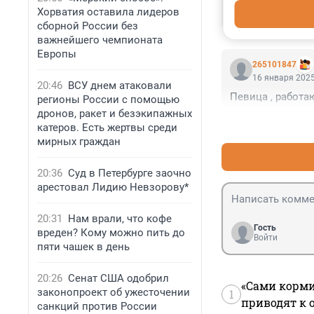
Хорватия оставила лидеров
Центр города, в
сборной России без
важнейшего чемпионата
Европы
265101847
16 января 2025
20:46
ВСУ днем атаковали
Певица , работ
регионы России с помощью
дронов, ракет и безэкипажных
катеров. Есть жертвы среди
мирных граждан
20:36
Суд в Петербурге заочно
арестовал Лидию Невзорову*
20:31
Нам врали, что кофе
Гость
вреден? Кому можно пить до
Войти
пяти чашек в день
20:26
Сенат США одобрил
«Сами корми
законопроект об ужесточении
1
приводят к 
санкций против России