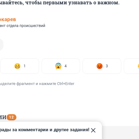
ывайтесь, чтобы первыми узнавать о важном.
окарев
ент отдела происшествий
1
4
3
ыделите фрагмент и нажмите Ctrl+Enter
ИИ
12
рады за комментарии и другие задания!
, 15:45