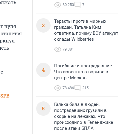
олжать
80 250
7
Теракты против мирных
3
от нуля
граждан. Татьяна Ким
останется
ответила, почему ВСУ атакует
склады Wildberries
еркнул
асть
79 381
Погибшие и пострадавшие.
4
 с
Что известно о взрыве в
центре Москвы
78 486
215
 SPB
Галька била в людей,
5
пострадавших грузили в
скорые на лежаках. Что
происходило в Геленджике
после атаки БПЛА