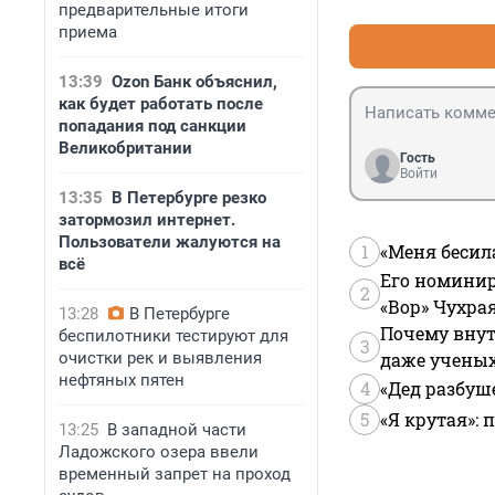
предварительные итоги
приема
13:39
Ozon Банк объяснил,
как будет работать после
попадания под санкции
Великобритании
Гость
Войти
13:35
В Петербурге резко
затормозил интернет.
Пользователи жалуются на
1
«Меня бесил
всё
Его номинир
2
«Вор» Чухра
13:28
В Петербурге
Почему внут
беспилотники тестируют для
3
очистки рек и выявления
даже учены
нефтяных пятен
4
«Дед разбуш
5
«Я крутая»:
13:25
В западной части
Ладожского озера ввели
временный запрет на проход