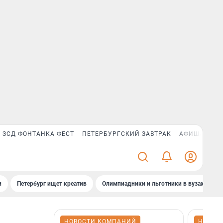
ЗСД ФОНТАНКА ФЕСТ
ПЕТЕРБУРГСКИЙ ЗАВТРАК
АФИША PLUS
и
Петербург ищет креатив
Олимпиадники и льготники в вузах СПб
НОВОСТИ КОМПАНИЙ
НОВОС