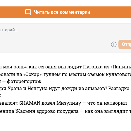
Читать все комментарии
Отп
а моя роль»: как сегодня выглядит Пуговка из «Папин
овали на «Оскар»: гуляем по местам съемок культово
я — фоторепортаж
ри Урана и Нептуна идут дожди из алмазов? Разгадка
х
евался»: SHAMAN довел Мизулину — что он натворил
 певица Жасмин здорово похудела — как она выглядит 