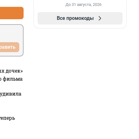
До 31 августа, 2026
Все промокоды
равить
ых дочек»
го фильма
 удивила
теперь