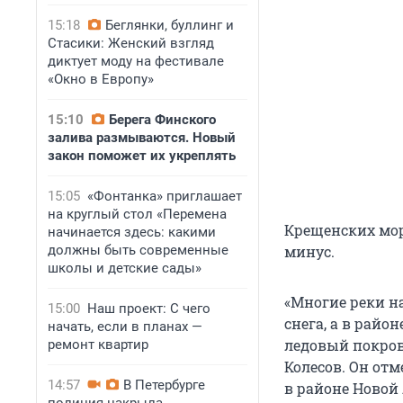
15:18
Беглянки, буллинг и
Стасики: Женский взгляд
диктует моду на фестивале
«Окно в Европу»
15:10
Берега Финского
залива размываются. Новый
закон поможет их укреплять
15:05
«Фонтанка» приглашает
на круглый стол «Перемена
Крещенских мор
начинается здесь: какими
должны быть современные
минус.
школы и детские сады»
«Многие реки на
15:00
Наш проект: С чего
снега, а в райо
начать, если в планах —
ледовый покров
ремонт квартир
Колесов. Он отм
14:57
В Петербурге
в районе Новой 