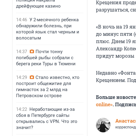
полиция накрыла
Крещения проде
дрейфующее казино
разрушаться, с
14:46
У 2-месячного ребенка
обнаружили болезнь, при
«В ночь на 19 я
которой язык стал черным и
до минус пяти (
волосатым
плюс. Днем 19 я
Александр Колес
14:37
Почти тонну
придут морозы —
погибшей рыбы собрали с
берега реки Туры в Тюмени
Недавно «Фонта
14:29
Стало известно, кто
Крещением. Под
построит общежитие для
гимнасток за 2 млрд на
Петровском острове
Больше новост
online»
. Подпис
14:22
Неработающие из-за
сбоя в Петербурге сайты
Анастас
открывались с VPN. Что это
значит?
корреспонд