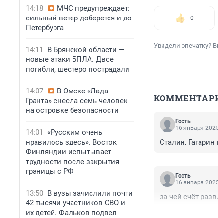
14:18
МЧС предупреждает:
сильный ветер доберется и до
0
Петербурга
Увидели опечатку? В
14:11
В Брянской области —
новые атаки БПЛА. Двое
погибли, шестеро пострадали
14:07
В Омске «Лада
КОММЕНТАР
Гранта» снесла семь человек
на островке безопасности
Гость
16 января 2025
14:01
«Русским очень
нравилось здесь». Восток
Сталин, Гагарин
Финляндии испытывает
трудности после закрытия
границы с РФ
Гость
16 января 2025
13:50
В вузы зачислили почти
за чей счёт раз
42 тысячи участников СВО и
их детей. Фальков подвел