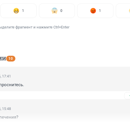
1
0
1
ыделите фрагмент и нажмите Ctrl+Enter
ИИ
10
, 17:41
 проснитесь.
, 15:48
влечения?