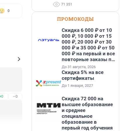
71 351
0
ПРОМОКОДЫ
Скидка 6 000 ₽ от 10
000 ₽, 10 000 ₽ от 15
000 ₽, 20 000 ₽ от 30
000 ₽ и 35 000 ₽ от 50
000 ₽ на первый и все
повторные заказы по
промокоду НАБЕРИ
До 31 августа, 2026
Скидка 5% на все
сертификаты
До 1 января, 2027
+0
–0
Скидка 72 000 на
высшее образование
и среднее
специальное
образование в
первый год обучения
+1
–0