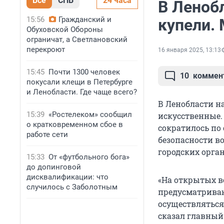
Все
СПБ
24 часа
В Леноб
15:56
Гражданский и
купели.
Обуховской Обороны
ограничат, а Светлановский
перекроют
16 января 2025, 13:13
15:45
Почти 1300 человек
10
коммен
покусали клещи в Петербурге
и Ленобласти. Где чаще всего?
В Ленобласти на
15:39
«Ростелеком» сообщил
искусственные.
о кратковременном сбое в
сократилось по
работе сети
безопасности в
городских орга
15:33
От «футбольного бога»
до допинговой
дисквалификации: что
«На открытых во
случилось с Заболотным
предусматривают
осуществляться 
сказал главный