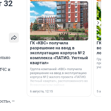
 32
ГК «КВС» получила
ГК «КВ
разрешение на ввод в
возмо
эксплуатацию корпуса № 2
лояль
ельно
комплекса «ПАТИО. Уютный
Группа к
квартал»
программ
участник
МЧС и
Группа компаний «КВС» получила
разрешение на ввод в эксплуатацию
корпуса № 2 жилого проекта «ПАТИО.
Уютный квартал», расположенного во
Всеволожском районе
Ленинградской области.
6 августа, 12:15
5 августа,
сть», —