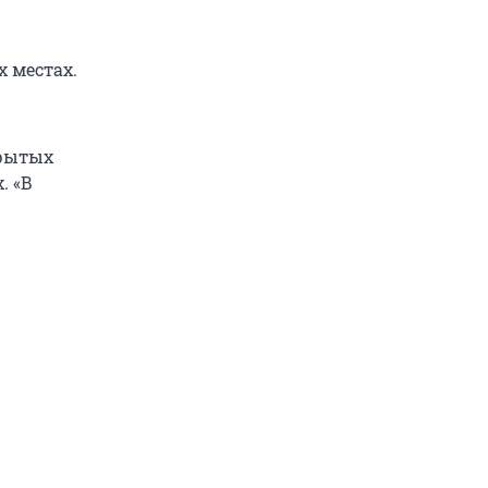
 местах.
крытых
. «В