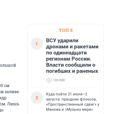
ТОП 5
ВСУ ударили
1
дронами и ракетами
по одиннадцати
регионам России.
Власти сообщили о
большой
погибших и раненых
103 608
30 см
ом заливе
Куда пойти 31 июля–2
2
ндр
августа: праздник флоксов,
 см. Лишь
«Пространственный сдвиг» у
Манежа и «Музыка мира»
до