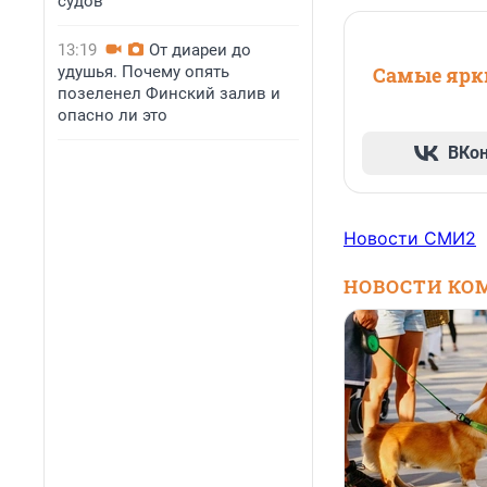
судов
13:19
От диареи до
удушья. Почему опять
Самые ярки
позеленел Финский залив и
опасно ли это
ВКо
Новости СМИ2
НОВОСТИ КО