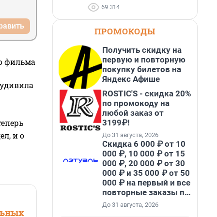
69 314
равить
ПРОМОКОДЫ
Получить скидку на
первую и повторную
го фильма
покупку билетов на
Яндекс Афише
 удивила
ROSTIC'S - скидка 20%
по промокоду на
любой заказ от
3199₽!
теперь
л, и о
До 31 августа, 2026
Скидка 6 000 ₽ от 10
000 ₽, 10 000 ₽ от 15
000 ₽, 20 000 ₽ от 30
000 ₽ и 35 000 ₽ от 50
000 ₽ на первый и все
повторные заказы по
промокоду НАБЕРИ
До 31 августа, 2026
льных