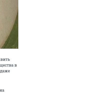
авить
щества в
 даже
 на