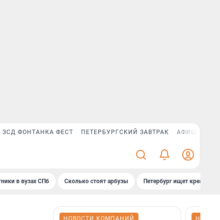
ЗСД ФОНТАНКА ФЕСТ
ПЕТЕРБУРГСКИЙ ЗАВТРАК
АФИША PLUS
ники в вузах СПб
Сколько стоят арбузы
Петербург ищет креатив
НОВОСТИ КОМПАНИЙ
НОВОС