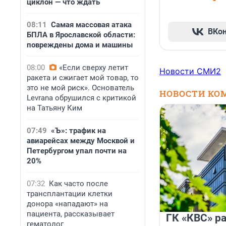
циклон — что ждать
08:11
Самая массовая атака
ВКо
БПЛА в Ярославской области:
повреждены дома и машины
08:00
«Если сверху летит
Новости СМИ2
ракета и сжигает мой товар, то
это не мой риск». Основатель
НОВОСТИ КО
Levrana обрушился с критикой
на Татьяну Ким
07:49
«Ъ»: трафик на
авиарейсах между Москвой и
Петербургом упал почти на
20%
07:32
Как часто после
трансплантации клетки
донора «нападают» на
пациента, рассказывает
ГК «КВС» р
гематолог