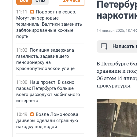
Все
СПБ
24 часа
Петербу
11:11
Поворот на север.
наркоти
Могут ли зерновые
терминалы Балтики заменить
заблокированные южные
14 января 2025, 18:14
порты
Написать
11:02
Полиция задержала
газелиста, задавившего
пенсионерку на
В Петербурге бу
Краснопутиловской улице
хранении и пок
Об этом 14 янв
11:00
Наш проект: В каких
прокуратуры.
парках Петербурга больше
всего расходуют мобильного
интернета
10:49
Возле Ломоносова
дайверы сделали страшную
находку под водой