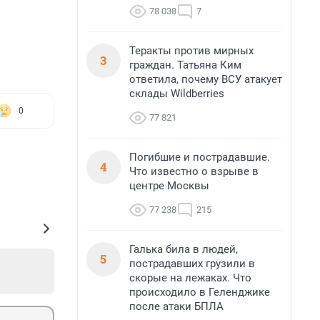
78 038
7
Теракты против мирных
3
граждан. Татьяна Ким
ответила, почему ВСУ атакует
склады Wildberries
0
77 821
Погибшие и пострадавшие.
4
Что известно о взрыве в
центре Москвы
77 238
215
Галька била в людей,
5
пострадавших грузили в
скорые на лежаках. Что
происходило в Геленджике
после атаки БПЛА