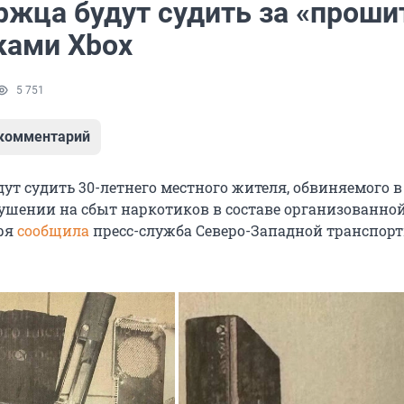
ржца будут судить за «прош
ками Xbox
5 751
 комментарий
дут судить 30-летнего местного жителя, обвиняемого в
ушении на сбыт наркотиков в составе организованной
аря
сообщила
пресс-служба Северо-Западной транспор