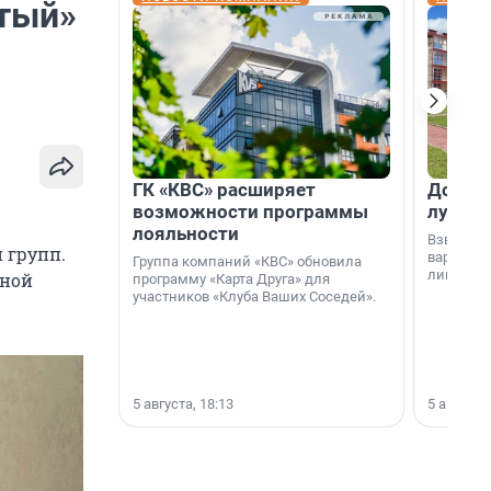
итый»
ГК «КВС» расширяет
Дом ил
возможности программы
лучше 
лояльности
Взвешива
 групп.
варианто
Группа компаний «КВС» обновила
лишнего 
тной
программу «Карта Друга» для
участников «Клуба Ваших Соседей».
5 августа, 18:13
5 августа,