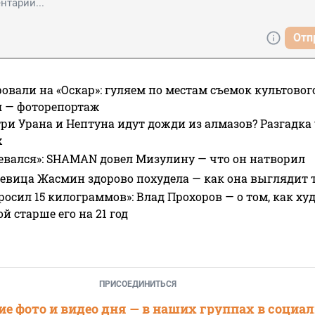
Отп
овали на «Оскар»: гуляем по местам съемок культово
я — фоторепортаж
ри Урана и Нептуна идут дожди из алмазов? Разгадка
х
евался»: SHAMAN довел Мизулину — что он натворил
 певица Жасмин здорово похудела — как она выглядит 
росил 15 килограммов»: Влад Прохоров — о том, как худе
 старше его на 21 год
ПРИСОЕДИНИТЬСЯ
е фото и видео дня — в наших группах в социа