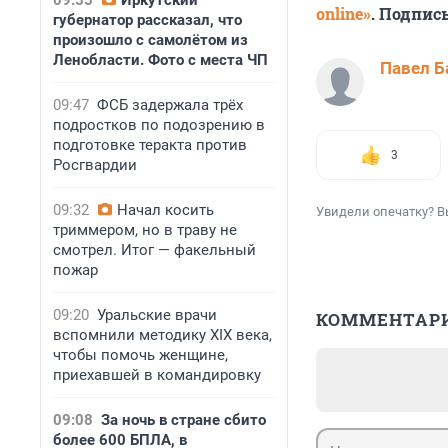
09:55
Иркутский
online»
. Подпис
губернатор рассказал, что
произошло с самолётом из
Ленобласти. Фото с места ЧП
Павел Б
09:47
ФСБ задержала трёх
подростков по подозрению в
подготовке теракта против
3
Росгвардии
09:32
Начал косить
Увидели опечатку? В
триммером, но в траву не
смотрел. Итог — факельный
пожар
09:20
Уральские врачи
КОММЕНТАР
вспомнили методику XIX века,
чтобы помочь женщине,
приехавшей в командировку
09:08
За ночь в стране сбито
более 600 БПЛА, в