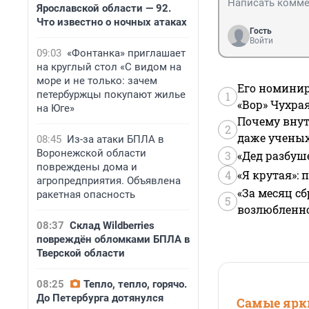
Ярославской области — 92.
Что известно о ночных атаках
Гость
Войти
09:03
«Фонтанка» приглашает
на круглый стол «С видом на
море и не только: зачем
Его номинир
петербуржцы покупают жилье
1
«Вор» Чухра
на Юге»
Почему внут
2
даже учены
08:45
Из-за атаки БПЛА в
Воронежской области
3
«Дед разбуш
повреждены дома и
4
«Я крутая»:
агропредприятия. Объявлена
«За месяц сб
ракетная опасность
5
возлюбленной
08:37
Склад Wildberries
повреждён обломками БПЛА в
Тверской области
08:25
Тепло, тепло, горячо.
До Петербурга дотянулся
Самые ярки