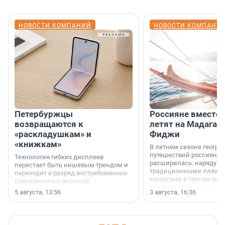
НОВОСТИ КОМПАНИЙ
НОВОСТИ КОМПАНИ
Петербуржцы
Россияне вместо
возвращаются к
летят на Мадагас
«раскладушкам» и
Фиджи
«книжкам»
В летнем сезоне геогра
путешествий россиян з
Технология гибких дисплеев
расширилась: наряду с
перестает быть нишевым трендом и
традиционными пляж
переходит в разряд востребованных
курортами в тренде ока
повседневных решений.
дальние маршруты, нап
5 августа, 13:56
3 августа, 16:36
острова Африки и Азии,
свидетельствуют данны
МегаФона.