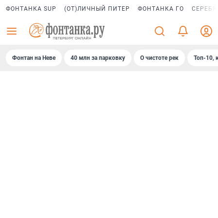
ФОНТАНКА SUP
(ОТ)ЛИЧНЫЙ ПИТЕР
ФОНТАНКА ГО
СЕРЕБР
Фонтан на Неве
40 млн за парковку
О чистоте рек
Топ-10, 