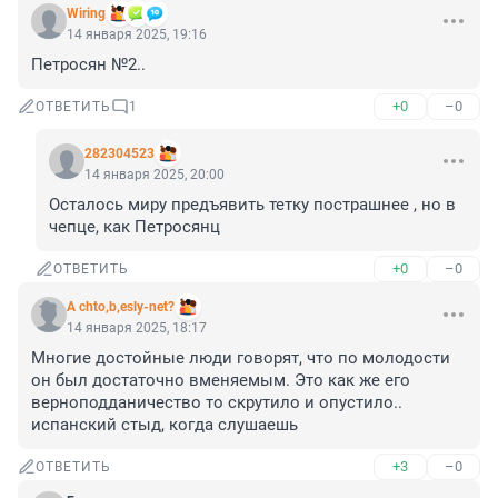
Wiring
14 января 2025, 19:16
Петросян №2..
+0
–0
ОТВЕТИТЬ
1
282304523
14 января 2025, 20:00
Осталось миру предъявить тетку пострашнее , но в 
чепце, как Петросянц
+0
–0
ОТВЕТИТЬ
A chto,b,esly-net?
14 января 2025, 18:17
Многие достойные люди говорят, что по молодости 
он был достаточно вменяемым. Это как же его 
верноподданичество то скрутило и опустило.. 
испанский стыд, когда слушаешь
+3
–0
ОТВЕТИТЬ