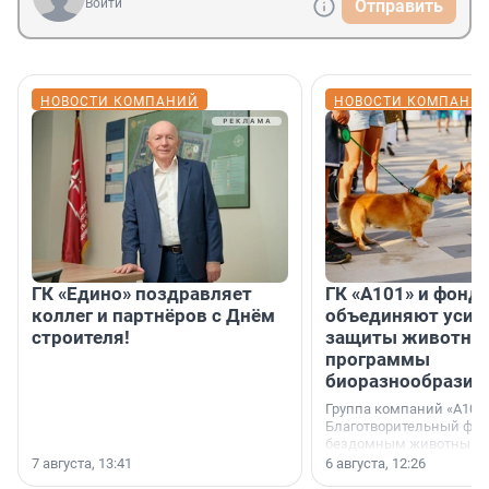
Войти
Отправить
НОВОСТИ КОМПАНИЙ
НОВОСТИ КОМПАНИ
ГК «Едино» поздравляет
ГК «А101» и фонд
коллег и партнёров с Днём
объединяют усил
строителя!
защиты животных
программы
биоразнообразия
Группа компаний «А101»
Благотворительный фо
бездомным животным 
заключили соглашение
7 августа, 13:41
6 августа, 12:26
стратегическом сотрудн