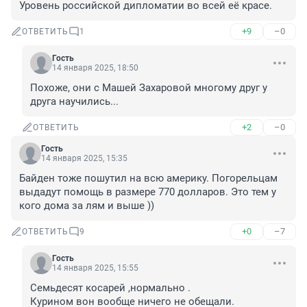
Уровень российской дипломатии во всей её красе.
+9
–0
ОТВЕТИТЬ
1
Гость
14 января 2025, 18:50
Похоже, они с Машей Захаровой многому друг у 
друга научились...
+2
–0
ОТВЕТИТЬ
Гость
14 января 2025, 15:35
Байден тоже пошутил на всю америку. Погорельцам 
выдадут помощь в размере 770 долларов. Это тем у 
кого дома за лям и выше ))
+0
–7
ОТВЕТИТЬ
9
Гость
14 января 2025, 15:55
Семьдесят косарей ,нормально .

Курином вон вообще ничего не обещали.