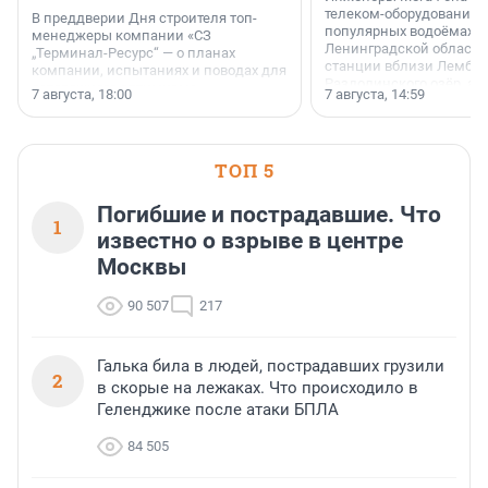
телеком-оборудование 
В преддверии Дня строителя топ-
популярных водоёмах
менеджеры компании «СЗ
Ленинградской области
„Терминал-Ресурс“ — о планах
станции вблизи Лембол
компании, испытаниях и поводах для
Раздолинского озёр, а 
осторожного оптимизма.
7 августа, 18:00
7 августа, 14:59
недалеко от Большого Т
водопада.
ТОП 5
Погибшие и пострадавшие. Что
1
известно о взрыве в центре
Москвы
90 507
217
Галька била в людей, пострадавших грузили
2
в скорые на лежаках. Что происходило в
Геленджике после атаки БПЛА
84 505