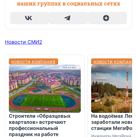
наших группах в социальных сетях
Новости СМИ2
НОВОСТИ КОМПАНИЙ
НОВОСТИ КОМПАНИ
Строители «Образцовых
На водоёмах Лен
кварталов» встречают
заработали новы
профессиональный
станции МегаФон
праздник на работе
Инженеры МегаФона ус