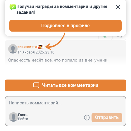
+0
–1
того страдающий Байкал. Прокуратура примите 
Получай награды за комментарии и другие 
правильное решение, нужно этот мусор убрать!
задания!
Гость
16 января 2025, 02:47
Подробнее в профиле
Сам Марк и поставил ! Реклама нужней всего !
+0
–0
инкогнитто
14 января 2025, 23:10
Опасность несёт всё, что попало из вне, умник
+0
–0
Читать все комментарии
Гость
Отправить
Войти