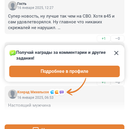
Гость
16 января 2025, 12:27
Супер новость, ну лучше так чем на СВО. Хотя в45 и 
сам удовлетворялся. Ну главное что никаких 
скрежалей не нарушил. 

Мы заслужили такие новости, вот только почему не 
+1
–0
написали кем работал???
Гость
16 января 2025, 11:52
Получай награды за комментарии и другие 
задания!
Лет 5 не заходил . Не та фонтанка ныне,по 
новостям,и комментам,не фонтан..... 

Подробнее в профиле
Из гейроппы вещаете?

Мастурбация сейчас ваш удел,не знаете чем завлечь 
+1
–0
гостей.

Не всем интересные теммы.
Конрад Михельсон
16 января 2025, 06:53
Настоящий мужчина
+0
–0