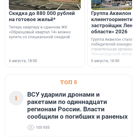
Скидка до 880 000 рублей
Группа Аквилон 
на готовое жильё*
клиентоориентир
застройщик Лени
Теперь квартиру в сданном ЖК
области» 2026
«Образцовый квартал 14» можно
купить со специальной скидкой.
Группа Аквилон стала 
победителей конкурса 
строительная организа
Ленинградской области 
номинации «Самый
6 августа, 18:00
6 августа, 16:50
клиентоориентированн
застройщик Ленинград
области».
ТОП 5
ВСУ ударили дронами и
1
ракетами по одиннадцати
регионам России. Власти
сообщили о погибших и раненых
105 935