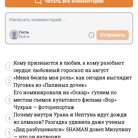
Читать все комментарии
Гость
Отправить
Войти
Кому признаются в любви, а кому разобьют
1
сердце: любовный гороскоп на август
«Меня бесила моя роль»: как сегодня выглядит
2
Пуговка из «Папиных дочек»
Его номинировали на «Оскар»: гуляем по
3
местам съемок культового фильма «Вор»
Чухрая — фоторепортаж
Почему внутри Урана и Нептуна идут дожди
4
из алмазов? Разгадка удивила даже ученых
«Дед разбушевался»: SHAMAN довел Мизулину
5
— что он натворил