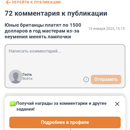
ПЕРЕЙТИ К ПУБЛИКАЦИИ
72 комментария к публикации
Юные британцы платят по 1500
13 января 2025, 15:15
долларов в год мастерам из-за
неумения менять лампочки
Гость
Войти
Отправить
Гость
13 января 2025, 21:39
Получай награды за комментарии и другие 
задания!
А что, родитель поколения Z не мог ему десять лет 
назад показать, как лампочку вкрутить? Или чем он 
Подробнее в профиле
занимался, пока чадо росло? Чушь какая-то, не верю.