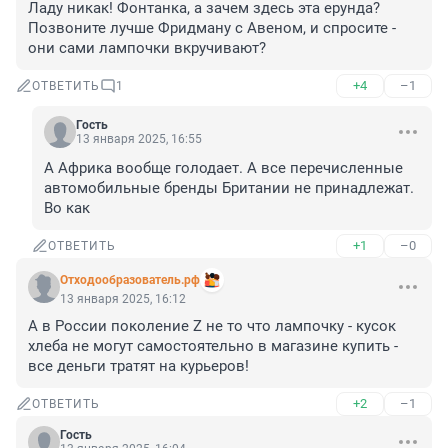
Ладу никак! Фонтанка, а зачем здесь эта ерунда? 
Позвоните лучше Фридману с Авеном, и спросите - 
они сами лампочки вкручивают?
+4
–1
ОТВЕТИТЬ
1
Гость
13 января 2025, 16:55
А Африка вообще голодает. А все перечисленные 
автомобильные бренды Британии не принадлежат. 
Во как
+1
–0
ОТВЕТИТЬ
Отходообразователь.рф
13 января 2025, 16:12
А в России поколение Z не то что лампочку - кусок 
хлеба не могут самостоятельно в магазине купить - 
все деньги тратят на курьеров!
+2
–1
ОТВЕТИТЬ
Гость