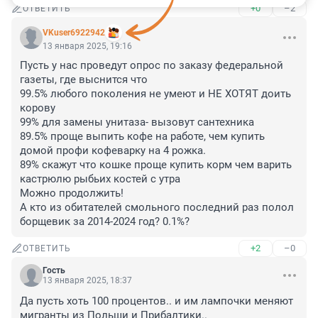
+0
–2
ОТВЕТИТЬ
VKuser6922942
13 января 2025, 19:16
Пусть у нас проведут опрос по заказу федеральной 
газеты, где выснится что

99.5% любого поколения не умеют и НЕ ХОТЯТ доить 
корову

99% для замены унитаза- вызовут сантехника

89.5% проще выпить кофе на работе, чем купить 
домой профи кофеварку на 4 рожка.

89% скажут что кошке проще купить корм чем варить 
кастрюлю рыбьих костей с утра

Можно продолжить!

А кто из обитателей смольного последний раз полол 
борщевик за 2014-2024 год? 0.1%?
+2
–0
ОТВЕТИТЬ
Гость
13 января 2025, 18:37
Да пусть хоть 100 процентов.. и им лампочки меняют 
мигранты из Польши и Прибалтики..