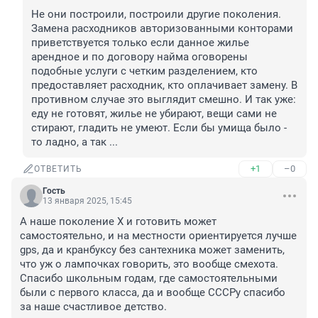
Не они построили, построили другие поколения. 
Замена расходников авторизованными конторами 
приветствуется только если данное жилье 
арендное и по договору найма оговорены 
подобные услуги с четким разделением, кто 
предоставляет расходник, кто оплачивает замену. В 
противном случае это выглядит смешно. И так уже: 
еду не готовят, жилье не убирают, вещи сами не 
стирают, гладить не умеют. Если бы умища было - 
то ладно, а так ...
+1
–0
ОТВЕТИТЬ
Гость
13 января 2025, 15:45
А наше поколение X и готовить может 
самостоятельно, и на местности ориентируется лучше 
gps, да и кранбуксу без сантехника может заменить, 
что уж о лампочках говорить, это вообще смехота. 
Спасибо школьным годам, где самостоятельными 
были с первого класса, да и вообще СССРу спасибо 
за наше счастливое детство.