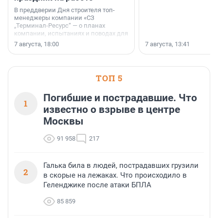
В преддверии Дня строителя топ-
менеджеры компании «СЗ
„Терминал-Ресурс“ — о планах
компании, испытаниях и поводах для
осторожного оптимизма.
7 августа, 18:00
7 августа, 13:41
ТОП 5
Погибшие и пострадавшие. Что
1
известно о взрыве в центре
Москвы
91 958
217
Галька била в людей, пострадавших грузили
2
в скорые на лежаках. Что происходило в
Геленджике после атаки БПЛА
85 859