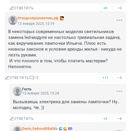
+0
–0
ОТВЕТИТЬ
Отходообразователь.рф
13 января 2025, 15:19
В некоторых современных моделях светильников 
замена led-модуля не настолько тривиальная задача, 
как вкручивание лампочки Ильича. Плюс есть 
нюансы законов и условия аренды жилья - никуда не 
лезть руками. 

 И что плохого в том, чтобы платить мастерам? 
Непонятно.
+11
–3
ОТВЕТИТЬ
15
Гость
13 января 2025, 15:24
Вызываешь электрика для замены лампочки? Ну... 
молодец. Че. ))
+2
–6
ОТВЕТИТЬ
Denis_5e4cccd08a04e