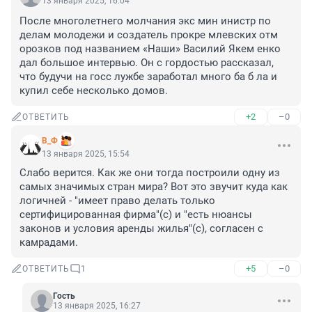
13 января 2025, 16:04
После многолетнего молчания экс мин инистр по 
делам молодежи и создатель прокре млевских отм 
орозков под названием «Наши» Василий Якем енко 
дал большое интервью. Он с гордостью рассказал, 
что будучи на госс лужбе заработал много ба б ла и 
купил себе несколько домов.
+2
–0
ОТВЕТИТЬ
В_Ф
13 января 2025, 15:54
Слабо верится. Как же они тогда построили одну из 
самых значимых стран мира? Вот это звучит куда как 
логичней - "имеет право делать только 
сертифицированная фирма"(с) и "есть нюансы 
законов и условия аренды жилья"(с), согласен с 
камрадами.
+5
–0
ОТВЕТИТЬ
1
Гость
13 января 2025, 16:27