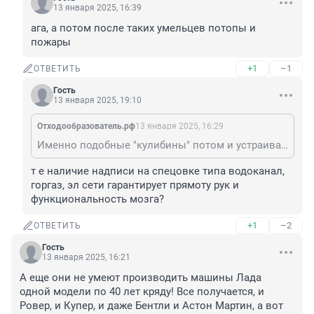
13 января 2025, 16:39
ага, а потом после таких умельцев потопы и 
пожары
+1
–1
ОТВЕТИТЬ
Гость
13 января 2025, 19:10
Отходообразователь.рф
13 января 2025, 16:29
Именно подобные "кулибины" потом и устраивают в многоквартирных домах потопы, пожары и "хлопки" газа. Зато сам! (с)
т е наличие надписи на спецовке типа водоканал, 
горгаз, эл сети гарантирует прямоту рук и 
функциональность мозга?
+1
–2
ОТВЕТИТЬ
Гость
13 января 2025, 16:21
А еще они не умеют производить машины Лада 
одной модели по 40 лет кряду! Все получается, и 
Ровер, и Купер, и даже Бентли и Астон Мартин, а вот 