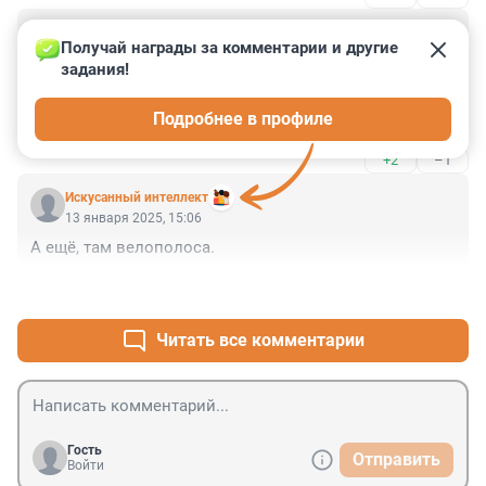
Гость
13 января 2025, 17:25
Получай награды за комментарии и другие 
задания!
"Оба участника при этом ехали на зеленый."

Зеленая секция в виде стрелки не предоставляет 
Подробнее в профиле
преимущества.

Да и водила должен при повороте направо должен 
+2
–1
занимать крайнюю правую полосу, а не вот это ...
Искусанный интеллект
13 января 2025, 15:06
А ещё, там велополоса.
+0
–1
Читать все комментарии
Гость
Отправить
Войти