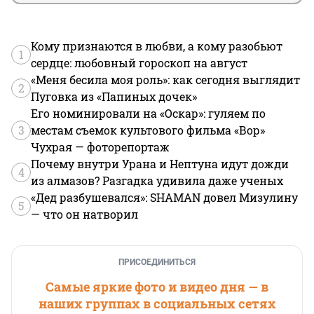
Кому признаются в любви, а кому разобьют
1
сердце: любовный гороскоп на август
«Меня бесила моя роль»: как сегодня выглядит
2
Пуговка из «Папиных дочек»
Его номинировали на «Оскар»: гуляем по
3
местам съемок культового фильма «Вор»
Чухрая — фоторепортаж
Почему внутри Урана и Нептуна идут дожди
4
из алмазов? Разгадка удивила даже ученых
«Дед разбушевался»: SHAMAN довел Мизулину
5
— что он натворил
ПРИСОЕДИНИТЬСЯ
Самые яркие фото и видео дня — в
наших группах в социальных сетях