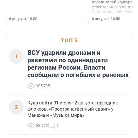
победителей конкурса 
строительная организа
Ленинградской области 
номинации «Самый
6 августа, 18:00
6 августа, 16:50
клиентоориентированн
застройщик Ленинград
области».
ТОП 5
ВСУ ударили дронами и
1
ракетами по одиннадцати
регионам России. Власти
сообщили о погибших и раненых
105 795
Куда пойти 31 июля–2 августа: праздник
2
флоксов, «Пространственный сдвиг» у
Манежа и «Музыка мира»
83 979
7