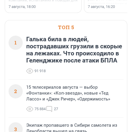
компании, испытаниях и поводах для
появился праздник и к
осторожного оптимизма.
7 августа, 18:00
7 августа, 16:20
поменялась роль строит
ТОП 5
Галька била в людей,
1
пострадавших грузили в скорые
на лежаках. Что происходило в
Геленджике после атаки БПЛА
91 918
15 телесериалов августа — выбор
2
«Фонтанки»: «Коп-звезда», новые «Тед
Лассо» и «Джек Ричер», «Одержимость»
75 884
27
Экипаж пропавшего в Сибири самолета из
3
Ленобласти вышел на связь