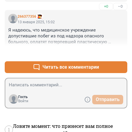
умер?-наверное, откушенным носом подавился....
+0
–0
266377356
13 января 2025, 15:02
Я надеюсь, что медицинское учреждение 
допустившие побег из под надзора опасного 
больного, оплатят потерпевшей пластическую 
операцию и моральные издержки......
+5
–0
Читать все комментарии
Гость
Отправить
Войти
Ловите момент: что принесет вам полное
1