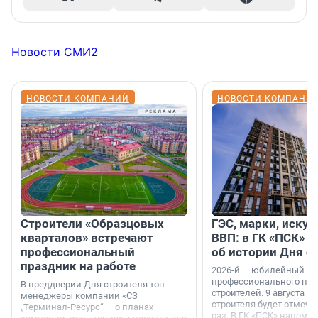
Новости СМИ2
НОВОСТИ КОМПАНИЙ
НОВОСТИ КОМПАНИ
Строители «Образцовых
ГЭС, марки, искус
кварталов» встречают
ВВП: в ГК «ПСК» р
профессиональный
об истории Дня с
праздник на работе
2026-й — юбилейный го
профессионального пр
В преддверии Дня строителя топ-
строителей. 9 августа 2
менеджеры компании «СЗ
строителя будет отмечат
„Терминал-Ресурс“ — о планах
раз. В ГК «ПСК» напомни