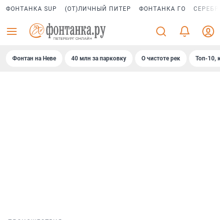
ФОНТАНКА SUP
(ОТ)ЛИЧНЫЙ ПИТЕР
ФОНТАНКА ГО
СЕРЕБР
Фонтан на Неве
40 млн за парковку
О чистоте рек
Топ-10, 