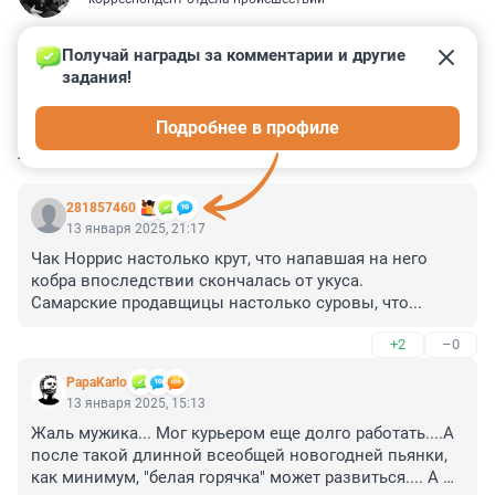
Получай награды за комментарии и другие 
задания!
1
9
29
36
8
Подробнее в профиле
КОММЕНТАРИИ
41
281857460
13 января 2025, 21:17
Чак Норрис настолько крут, что напавшая на него 
кобра впоследствии скончалась от укуса.

Самарские продавщицы настолько суровы, что...
+2
–0
PapaKarlo
13 января 2025, 15:13
Жаль мужика... Мог курьером еще долго работать....А 
после такой длинной всеобщей новогодней пьянки, 
как минимум, "белая горячка" может развиться.... А 